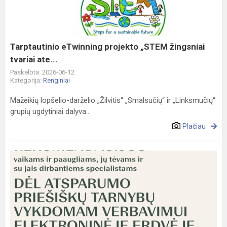
žingsniai
tvariai
ate...
Tarptautinio eTwinning projekto „STEM žingsniai
tvariai ate...
Paskelbta: 2026-06-12
Kategorija:
Renginiai
Mažeikių lopšelio-darželio „Žilvitis“ „Smalsučių“ ir „Linksmučių“
grupių ugdytiniai dalyva...
Plačiau
Rekomendacijos