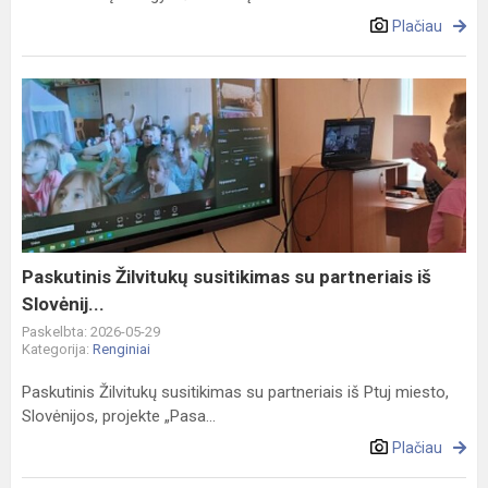
Plačiau
Paskutinis
Žilvitukų
susitikimas
su
partneriais
iš
Slovėnij...
Paskutinis Žilvitukų susitikimas su partneriais iš
Slovėnij...
Paskelbta: 2026-05-29
Kategorija:
Renginiai
Paskutinis Žilvitukų susitikimas su partneriais iš Ptuj miesto,
Slovėnijos, projekte „Pasa...
Plačiau