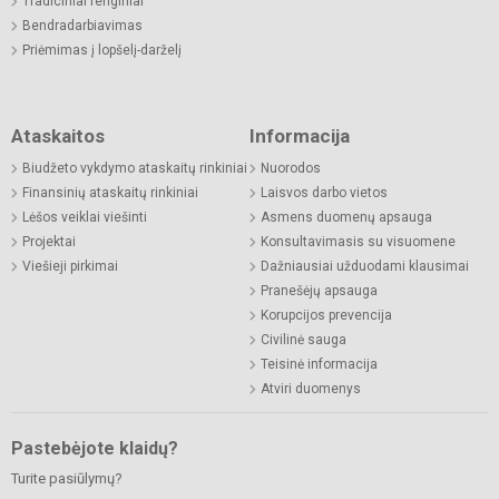
Tradiciniai renginiai
Bendradarbiavimas
Priėmimas į lopšelį-darželį
Ataskaitos
Informacija
Biudžeto vykdymo ataskaitų rinkiniai
Nuorodos
Finansinių ataskaitų rinkiniai
Laisvos darbo vietos
Lėšos veiklai viešinti
Asmens duomenų apsauga
Projektai
Konsultavimasis su visuomene
Viešieji pirkimai
Dažniausiai užduodami klausimai
Pranešėjų apsauga
Korupcijos prevencija
Civilinė sauga
Teisinė informacija
Atviri duomenys
Pastebėjote klaidų?
Turite pasiūlymų?