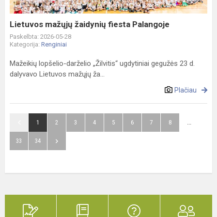
Lietuvos mažųjų žaidynių fiesta Palangoje
Paskelbta: 2026-05-28
Kategorija:
Renginiai
Mažeikių lopšelio-darželio „Žilvitis“ ugdytiniai gegužės 23 d.
dalyvavo Lietuvos mažųjų ža...
Plačiau
1
2
3
4
5
6
7
8
...
33
34