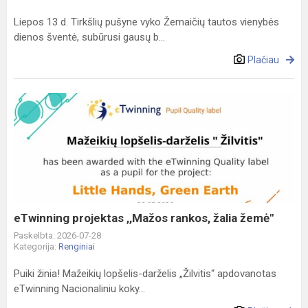
Liepos 13 d. Tirkšlių pušyne vyko Žemaičių tautos vienybės
dienos šventė, subūrusi gausų b...
Plačiau
eTwinning
projektas
,,Mažos
rankos,
žalia
žemė"
eTwinning projektas ,,Mažos rankos, žalia žemė"
Paskelbta: 2026-07-28
Kategorija:
Renginiai
Puiki žinia! Mažeikių lopšelis-darželis „Žilvitis“ apdovanotas
eTwinning Nacionaliniu koky...