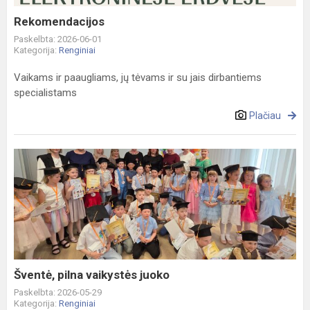
Rekomendacijos
Paskelbta: 2026-06-01
Kategorija:
Renginiai
Vaikams ir paaugliams, jų tėvams ir su jais dirbantiems
specialistams
Plačiau
Šventė,
pilna
vaikystės
juoko
Šventė, pilna vaikystės juoko
Paskelbta: 2026-05-29
Kategorija:
Renginiai