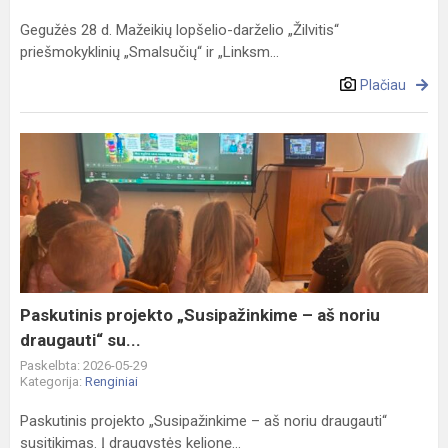
Gegužės 28 d. Mažeikių lopšelio-darželio „Žilvitis“
priešmokyklinių „Smalsučių“ ir „Linksm...
Plačiau
Paskutinis
projekto
„Susipažinkime
–
aš
noriu
draugauti“
su...
Paskutinis projekto „Susipažinkime – aš noriu
draugauti“ su...
Paskelbta: 2026-05-29
Kategorija:
Renginiai
Paskutinis projekto „Susipažinkime – aš noriu draugauti“
susitikimas. Į draugystės kelionę...