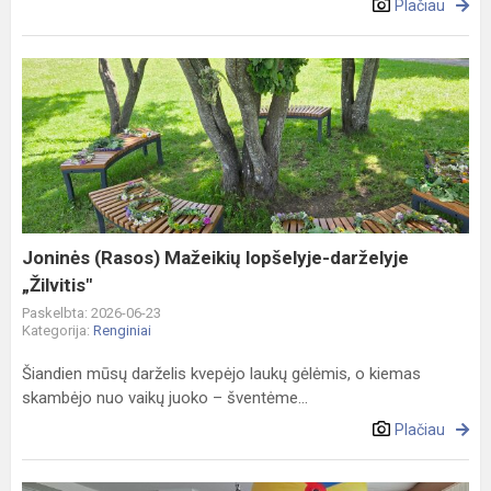
Plačiau
Joninės
(Rasos)
Mažeikių
lopšelyje-
darželyje
„Žilvitis"
Joninės (Rasos) Mažeikių lopšelyje-darželyje
„Žilvitis"
Paskelbta: 2026-06-23
Kategorija:
Renginiai
Šiandien mūsų darželis kvepėjo laukų gėlėmis, o kiemas
skambėjo nuo vaikų juoko – šventėme...
Plačiau