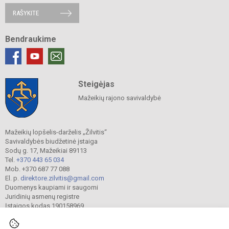
RAŠYKITE
Bendraukime
Steigėjas
Mažeikių rajono savivaldybė
Mažeikių lopšelis-darželis „Žilvitis“
Savivaldybės biudžetinė įstaiga
Sodų g. 17, Mažeikiai 89113
Tel.
+370 443 65 034
Mob. +370 687 77 088
El. p.
direktore.zilvitis@gmail.com
Duomenys kaupiami ir saugomi
Juridinių asmenų registre
Įstaigos kodas 190158969