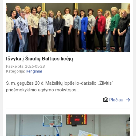
Išvyka
į
Šiaulių
Baltijos
licėjų
Išvyka į Šiaulių Baltijos licėjų
Paskelbta: 2026-05-28
Kategorija:
Renginiai
Š. m. gegužės 20 d. Mažeikių lopšelio-darželio „Žilvitis“
priešmokyklinio ugdymo mokytojos...
Plačiau
Rajoninis
ikimokyklinio
ir