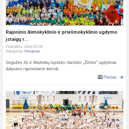
priešmokyklinio
ugdymo
įstaigų
r...
Rajoninis ikimokyklinio ir priešmokyklinio ugdymo
įstaigų r...
Paskelbta: 2026-05-28
Kategorija:
Renginiai
Gegužės 26 d. Mažeikių lopšelio-darželio „Žilvitis“ ugdytiniai
dalyvavo rajoniniame ikimok...
Plačiau
Lietuvos
mažųjų
žaidynių
fiesta
Palangoje