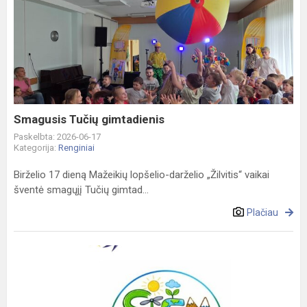
Smagusis
Tučių
gimtadienis
Smagusis Tučių gimtadienis
Paskelbta: 2026-06-17
Kategorija:
Renginiai
Birželio 17 dieną Mažeikių lopšelio-darželio „Žilvitis“ vaikai
šventė smagųjį Tučių gimtad...
Plačiau
Tarptautinio
eTwinning
projekto
„STEM