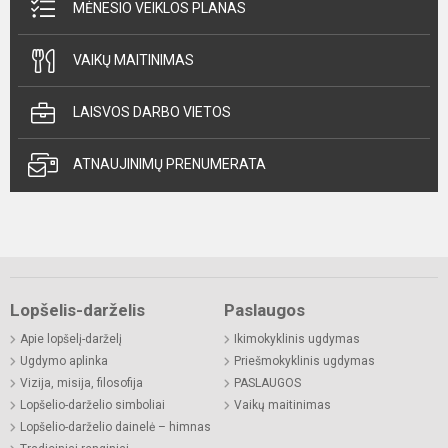
MĖNESIO VEIKLOS PLANAS
VAIKŲ MAITINIMAS
LAISVOS DARBO VIETOS
ATNAUJINIMŲ PRENUMERATA
Lopšelis-darželis
Paslaugos
Apie lopšelį-darželį
Ikimokyklinis ugdymas
Ugdymo aplinka
Priešmokyklinis ugdymas
Vizija, misija, filosofija
PASLAUGOS
Lopšelio-darželio simboliai
Vaikų maitinimas
Lopšelio-darželio dainelė – himnas