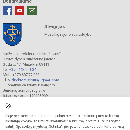
Bendraukime
Steigėjas
Mažeikių rajono savivaldybė
Mažeikių lopšelis-darželis „Žilvitis“
Savivaldybės biudžetinė įstaiga
Sodų g. 17, Mažeikiai 89113
Tel.
+370 443 65 034
Mob. +370 687 77 088
El. p.
direktore.zilvitis@gmail.com
Duomenys kaupiami ir saugomi
Juridinių asmenų registre
Įstaigos kodas 190158969
Šioje svetainėje naudojame slapukus siekdami užtikrinti jums teikiamų
© 2024. Mažeikių lopšelis-darželis „Žilvitis“. Visos teisės saugomos.
Kopijuoti turinį be raštiško įstaigos administracijos sutikimo griežtai draudžiama.
paslaugų kokybę, analizuoti svetainės naudojimą ir optimizuoti naršymo
patirtį. Spustelėję mygtuką „Sutinku“, jūs patvirtinate, kad sutinkate su visų
Prieinamumo paraiška
Slapukų valdymas