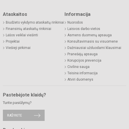
Ataskaitos
Informacija
Biudžeto vykdymo ataskaitų rinkiniai
Nuorodos
Finansinių ataskaitų rinkiniai
Laisvos darbo vietos
Lėšos veiklai viešinti
Asmens duomenų apsauga
Projektai
Konsultavimasis su visuomene
Viešieji pirkimai
Dažniausiai užduodami klausimai
Pranešėjų apsauga
Korupcijos prevencija
Civilinė sauga
Teisinė informacija
Atviri duomenys
Pastebėjote klaidų?
Turite pasiūlymų?
RAŠYKITE