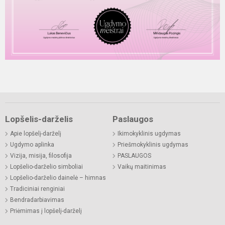
Lopšelis-darželis
Paslaugos
Apie lopšelį-darželį
Ikimokyklinis ugdymas
Ugdymo aplinka
Priešmokyklinis ugdymas
Vizija, misija, filosofija
PASLAUGOS
Lopšelio-darželio simboliai
Vaikų maitinimas
Lopšelio-darželio dainelė – himnas
Tradiciniai renginiai
Bendradarbiavimas
Priėmimas į lopšelį-darželį