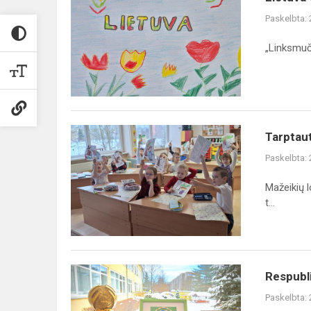
vaikų
Paskelbta:
piešiniuose
„Linksmuči
Tarptautinio
Tarptaut
eTwinning
Paskelbta:
projekto
,,Mažos
Mažeikių l
rankos,
t...
žalia
žemė"...
Respublikinis
Respubli
projektas
Paskelbta:
„Futboliukas“