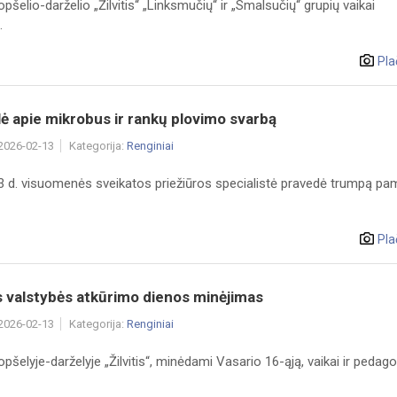
opšelio-darželio „Žilvitis“ „Linksmučių“ ir „Smalsučių“ grupių vaikai
.
Pla
 apie mikrobus ir rankų plovimo svarbą
 2026-02-13
Kategorija:
Renginiai
3 d. visuomenės sveikatos priežiūros specialistė pravedė trumpą pa
Pla
 valstybės atkūrimo dienos minėjimas
 2026-02-13
Kategorija:
Renginiai
opšelyje-darželyje „Žilvitis“, minėdami Vasario 16-ąją, vaikai ir pedag