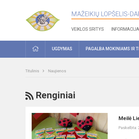
MAŽEIKIŲ LOPŠELIS-DARŽ
VEIKLOS SRITYS
INFORMACIJ
PRADŽIA
UGDYMAS
PAGALBA MOKINIAMS IR 
Titulinis
Naujienos
RSS
Renginiai
Meilė
Meilė Li
Lietuvai
Paskelbta:
prasideda
nuo