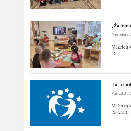
„Žaliojo
„Žaliojo
raštingumo“
Paskelbta:
edukacija
Mažeikių l
12...
Tarptautinis
Tarptaut
eTwinning
Paskelbta:
projektas
„STEM
Mažeikių l
žingsniai
„STEM ž...
tvariai
at...