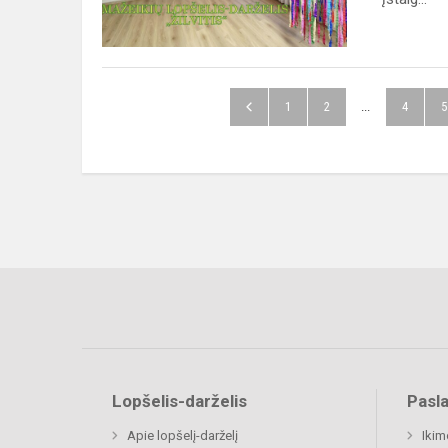
jubiliejui
paminėti
1
2
...
4
5
Lopšelis-darželis
Pasl
Apie lopšelį-darželį
Ikim