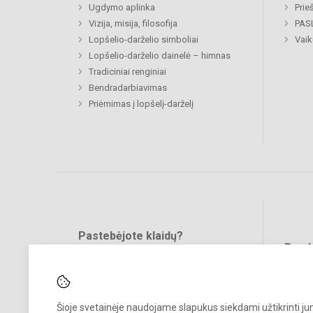
Ugdymo aplinka
Prie
Vizija, misija, filosofija
PAS
Lopšelio-darželio simboliai
Vaik
Lopšelio-darželio dainelė – himnas
Tradiciniai renginiai
Bendradarbiavimas
Priėmimas į lopšelį-darželį
Pastebėjote klaidų?
Bend
Turite pasiūlymų?
RAŠYKITE
Šioje svetainėje naudojame slapukus siekdami užtikrinti j