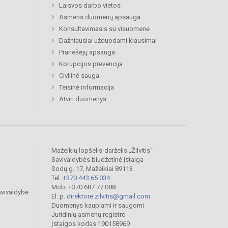
Laisvos darbo vietos
Asmens duomenų apsauga
Konsultavimasis su visuomene
Dažniausiai užduodami klausimai
Pranešėjų apsauga
Korupcijos prevencija
Civilinė sauga
Teisinė informacija
Atviri duomenys
Mažeikių lopšelis-darželis „Žilvitis“
Savivaldybės biudžetinė įstaiga
Sodų g. 17, Mažeikiai 89113
Tel.
+370 443 65 034
Mob. +370 687 77 088
avivaldybė
El. p.
direktore.zilvitis@gmail.com
Duomenys kaupiami ir saugomi
Juridinių asmenų registre
Įstaigos kodas 190158969