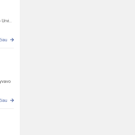
Urvi...
čiau
lyvavo
čiau