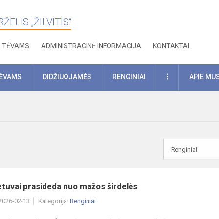
ELIS „ŽILVITIS“
A TĖVAMS
ADMINISTRACINĖ INFORMACIJA
KONTAKTAI
DAUGIAU
TĖVAMS
DIDŽIUOJAMĖS
RENGINIAI
APIE MU
etuvai prasideda nuo mažos širdelės
 2026-02-13
Kategorija:
Renginiai