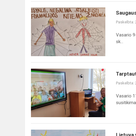
Saugaus
Saugaus
interneto
Paskelbta:
diena
Vasario 9-
sk...
Tarptautinis
Tarptaut
projektas
Paskelbta:
,,Say
Hello
Vasario 11
to
susitikima
the
World"
Lietuva
Lietuva 