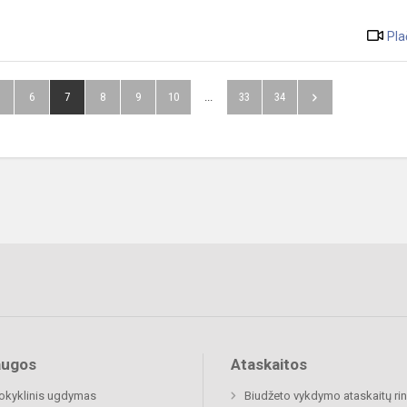
Pla
6
7
8
9
10
...
33
34
augos
Ataskaitos
okyklinis ugdymas
Biudžeto vykdymo ataskaitų rin