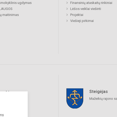
šmokyklinis ugdymas
Finansinių ataskaitų rinkiniai
LAUGOS
Lėšos veiklai viešinti
ų maitinimas
Projektai
Viešieji pirkimai
Steigėjas
raukime
Mažeikių rajono s
ums