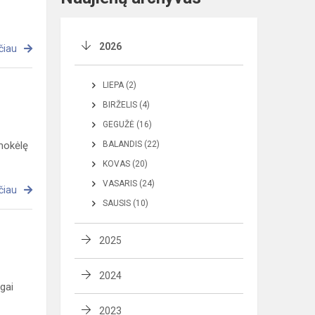
2026
čiau
LIEPA (2)
BIRŽELIS (4)
GEGUŽĖ (16)
mokėlę
BALANDIS (22)
KOVAS (20)
VASARIS (24)
čiau
SAUSIS (10)
2025
2024
ogai
2023