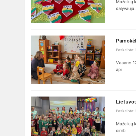
Mažeikių l
mažos
dalyvauja..
širdelės
Pamokėlė
Pamokėlė
apie
Paskelbta:
mikrobus
ir
Vasario 1
rankų
api...
plovimo
svarbą
Lietuvos
Lietuvos
valstybės
Paskelbta:
atkūrimo
dienos
Mažeikių l
minėjimas
simb...