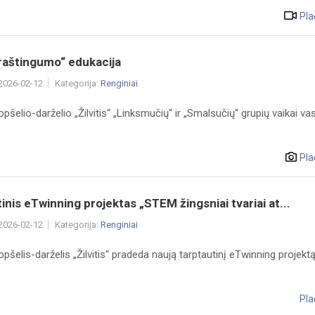
Pla
 raštingumo“ edukacija
 2026-02-12
Kategorija:
Renginiai
opšelio-darželio „Žilvitis“ „Linksmučių“ ir „Smalsučių“ grupių vaikai va
Pla
inis eTwinning projektas „STEM žingsniai tvariai at...
 2026-02-12
Kategorija:
Renginiai
opšelis-darželis „Žilvitis“ pradeda naują tarptautinį eTwinning projekt
Pla