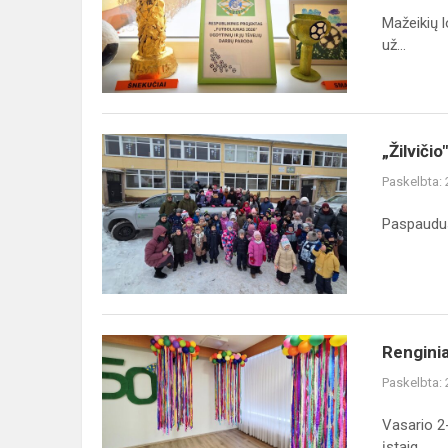
Mažeikių l
už...
„Žilvičio"
„Žilvič
bendruomenės
Paskelbta:
dovanos
miško
Paspaudus
žvėreliams
Renginiai
Renginia
skirti
Paskelbta:
įstaigos
50-
Vasario 2-
ąjam
įstaig...