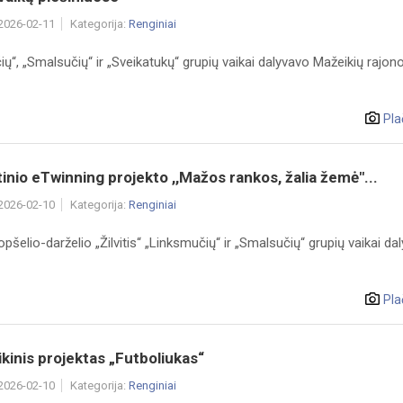
 2026-02-11
Kategorija:
Renginiai
ų“, „Smalsučių“ ir „Sveikatukų“ grupių vaikai dalyvavo Mažeikių rajono 
Pla
inio eTwinning projekto ,,Mažos rankos, žalia žemė"...
 2026-02-10
Kategorija:
Renginiai
opšelio-darželio „Žilvitis“ „Linksmučių“ ir „Smalsučių“ grupių vaikai da
Pla
kinis projektas „Futboliukas“
 2026-02-10
Kategorija:
Renginiai