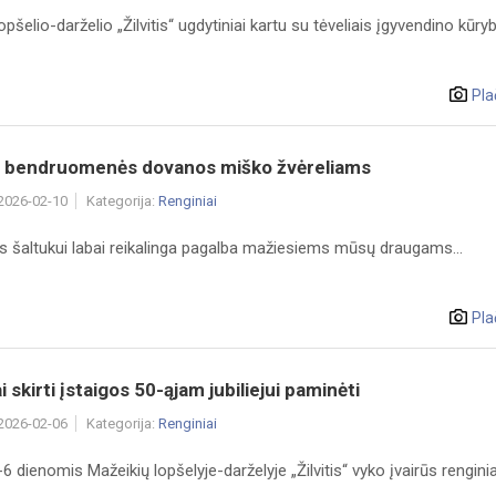
opšelio-darželio „Žilvitis“ ugdytiniai kartu su tėveliais įgyvendino kūry
Pla
io" bendruomenės dovanos miško žvėreliams
 2026-02-10
Kategorija:
Renginiai
 šaltukui labai reikalinga pagalba mažiesiems mūsų draugams...
Pla
i skirti įstaigos 50-ąjam jubiliejui paminėti
 2026-02-06
Kategorija:
Renginiai
6 dienomis Mažeikių lopšelyje-darželyje „Žilvitis“ vyko įvairūs renginia