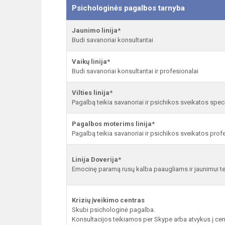
Psichologinės pagalbos tarnyba
Jaunimo linija*
Budi savanoriai konsultantai
Vaikų linija*
Budi savanoriai konsultantai ir profesionalai
Vilties linija*
Pagalbą teikia savanoriai ir psichikos sveikatos speci
Pagalbos moterims linija*
Pagalbą teikia savanoriai ir psichikos sveikatos prof
Linija Doverija*
Emocinę paramą rusų kalba paaugliams ir jaunimui te
Krizių įveikimo centras
Skubi psichologinė pagalba.
Konsultacijos teikiamos per Skype arba atvykus į cent