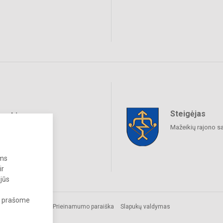
Steigėjas
raukime
Mažeikių rajono s
ums
ir
 jūs
s, prašome
Prieinamumo paraiška
Slapukų valdymas