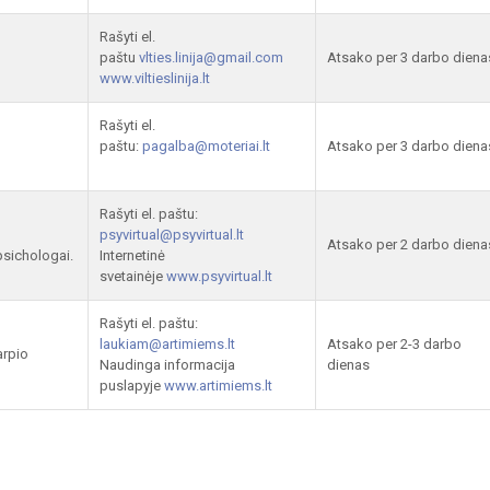
Rašyti el.
paštu
vlties.linija@gmail.com
Atsako per 3 darbo diena
www.viltieslinija.lt
Rašyti el.
paštu:
pagalba@moteriai.lt
Atsako per 3 darbo diena
Rašyti el. paštu:
psyvirtual@psyvirtual.lt
Atsako per 2 darbo diena
psichologai.
Internetinė
svetainėje
www.psyvirtual.lt
Rašyti el. paštu:
laukiam@artimiems.lt
Atsako per 2-3 darbo
arpio
Naudinga informacija
dienas
puslapyje
www.artimiems.lt