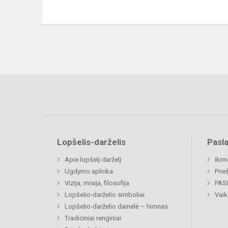
Lopšelis-darželis
Pasl
Apie lopšelį-darželį
Ikim
Ugdymo aplinka
Prie
Vizija, misija, filosofija
PAS
Lopšelio-darželio simboliai
Vaik
Lopšelio-darželio dainelė – himnas
Tradiciniai renginiai