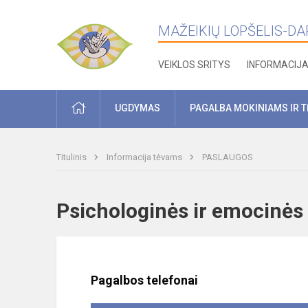
MAŽEIKIŲ LOPŠELIS-DARŽ
VEIKLOS SRITYS
INFORMACIJ
PRADŽIA
UGDYMAS
PAGALBA MOKINIAMS IR 
Titulinis
Informacija tėvams
PASLAUGOS
Psichologinės ir emocinė
Pagalbos telefonai