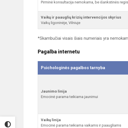
Pirminė konsultacija nemokama, be išankstinės regis
Vaikų ir paauglių krizių intervencijos skyrius
Vaikų ligoninėje, Vilniuje
*Skambučiai visais šiais numeriais yra nemokam
Pagalba internetu
Psichologinės pagalbos tarnyba
Jaunimo linija
Emocinė parama teikiama jaunimui
Vaikų linija
Emocinė parama teikiama vaikams ir paaugliams