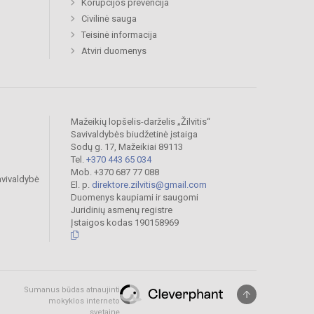
Korupcijos prevencija
Civilinė sauga
Teisinė informacija
Atviri duomenys
Mažeikių lopšelis-darželis „Žilvitis“
Savivaldybės biudžetinė įstaiga
Sodų g. 17, Mažeikiai 89113
Tel.
+370 443 65 034
Mob. +370 687 77 088
avivaldybė
El. p.
direktore.zilvitis@gmail.com
Duomenys kaupiami ir saugomi
Juridinių asmenų registre
Įstaigos kodas 190158969
Sumanus būdas atnaujinti
mokyklos interneto
svetainę