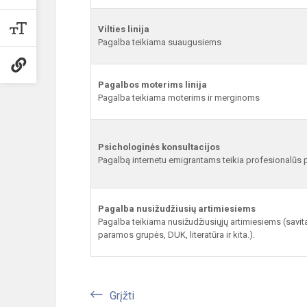
Vilties linija
Pagalba teikiama suaugusiems
Pagalbos moterims linija
Pagalba teikiama moterims ir merginoms
Psichologinės konsultacijos
Pagalbą internetu emigrantams teikia profesionalūs 
Pagalba nusižudžiusių artimiesiems
Pagalba teikiama nusižudžiusiųjų artimiesiems (savit
paramos grupės, DUK, literatūra ir kita.).
Grįžti