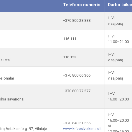
Telefono numeris
Darbo laika
I–VII
+370 800 28 888
visą parą
I–VII
116 111
11.00–21.00
I–VII
116 123
alistai
visą parą
I–VII
+370 800 66 366
esionalai
visą parą
+370 800 77 277
II–VI
ikia savanoriai
16.00–20.00
I–V
16.00–20.00
+370 640 51 555
VI
rą Antakalnio g. 97, Vilniuje.
www.krizesiveikimas.lt
12.00–16.00