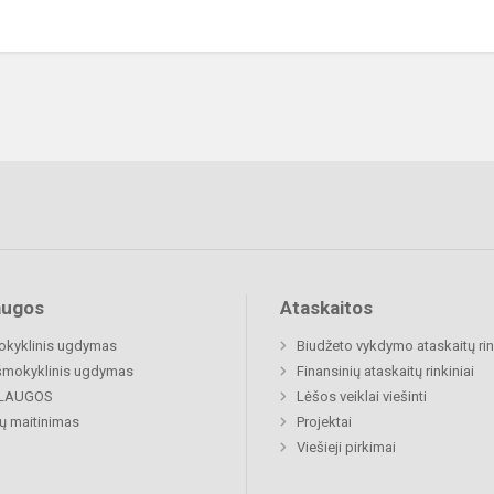
augos
Ataskaitos
okyklinis ugdymas
Biudžeto vykdymo ataskaitų rin
šmokyklinis ugdymas
Finansinių ataskaitų rinkiniai
LAUGOS
Lėšos veiklai viešinti
ų maitinimas
Projektai
Viešieji pirkimai