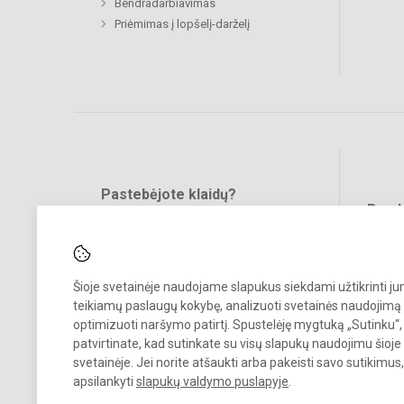
Bendradarbiavimas
Priėmimas į lopšelį-darželį
Pastebėjote klaidų?
Bend
Turite pasiūlymų?
RAŠYKITE
Šioje svetainėje naudojame slapukus siekdami užtikrinti j
teikiamų paslaugų kokybę, analizuoti svetainės naudojimą 
optimizuoti naršymo patirtį. Spustelėję mygtuką „Sutinku“,
patvirtinate, kad sutinkate su visų slapukų naudojimu šioje
svetainėje. Jei norite atšaukti arba pakeisti savo sutikimu
© 2024. Mažeikių lopšelis-darželis „Žilvitis“. Visos teisės saugomos.
apsilankyti
slapukų valdymo puslapyje
.
Kopijuoti turinį be raštiško įstaigos administracijos sutikimo griežtai
draudžiama.