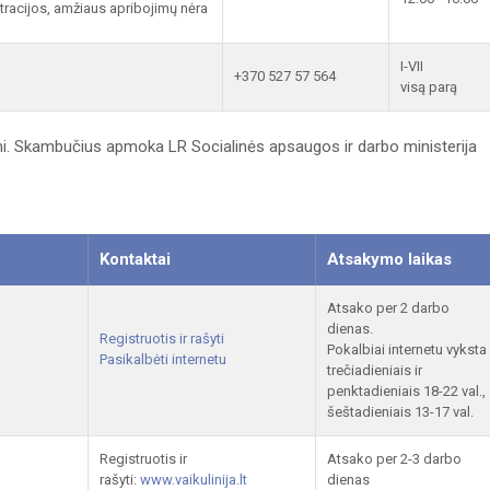
tracijos, amžiaus apribojimų nėra
I-VII
+370 527 57 564
visą parą
i. Skambučius apmoka LR Socialinės apsaugos ir darbo ministerija
Kontaktai
Atsakymo laikas
Atsako per 2 darbo
dienas.
Registruotis ir rašyti
Pokalbiai internetu vyksta
Pasikalbėti internetu
trečiadieniais ir
penktadieniais 18-22 val.,
šeštadieniais 13-17 val.
Registruotis ir
Atsako per 2-3 darbo
rašyti:
www.vaikulinija.lt
dienas