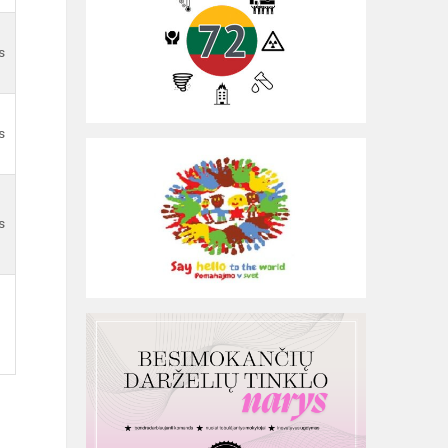
s
s
s