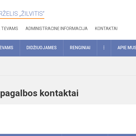
ELIS „ŽILVITIS“
A TĖVAMS
ADMINISTRACINĖ INFORMACIJA
KONTAKTAI
DAUGIAU
TĖVAMS
DIDŽIUOJAMĖS
RENGINIAI
APIE MU
s pagalbos kontaktai