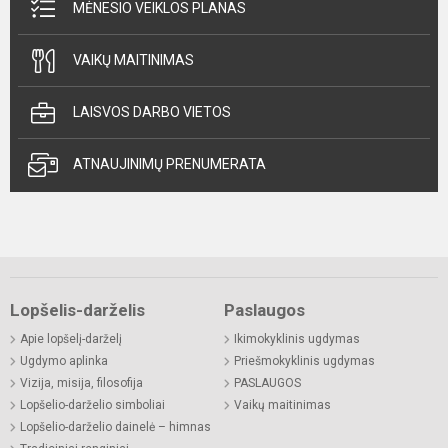
MĖNESIO VEIKLOS PLANAS
VAIKŲ MAITINIMAS
LAISVOS DARBO VIETOS
ATNAUJINIMŲ PRENUMERATA
Lopšelis-darželis
Paslaugos
Apie lopšelį-darželį
Ikimokyklinis ugdymas
Ugdymo aplinka
Priešmokyklinis ugdymas
Vizija, misija, filosofija
PASLAUGOS
Lopšelio-darželio simboliai
Vaikų maitinimas
Lopšelio-darželio dainelė – himnas