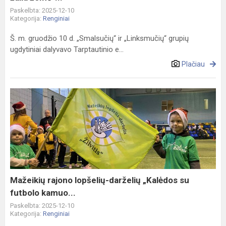
Paskelbta: 2025-12-10
Kategorija:
Renginiai
Š. m. gruodžio 10 d. „Smalsučių“ ir „Linksmučių“ grupių
ugdytiniai dalyvavo Tarptautinio e...
Plačiau
Mažeikių
rajono
lopšelių-
darželių
„Kalėdos
su
futbolo
kamuo...
Mažeikių rajono lopšelių-darželių „Kalėdos su
futbolo kamuo...
Paskelbta: 2025-12-10
Kategorija:
Renginiai