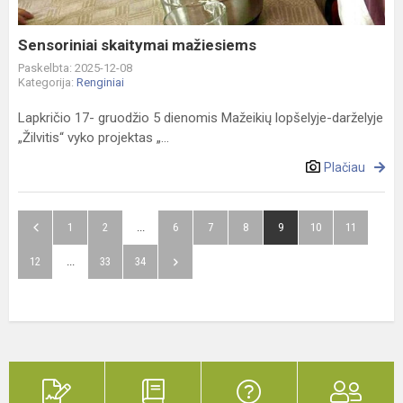
Sensoriniai skaitymai mažiesiems
Paskelbta: 2025-12-08
Kategorija:
Renginiai
Lapkričio 17- gruodžio 5 dienomis Mažeikių lopšelyje-darželyje
„Žilvitis“ vyko projektas „...
Plačiau
1
2
...
6
7
8
9
10
11
12
...
33
34