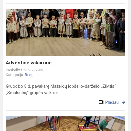
Adventinė
vakaronė
Adventinė vakaronė
Paskelbta: 2025-12-09
Kategorija:
Renginiai
Gruodžio 8 d. pavakarę Mažeikių lopšelio-darželio „Žilvitis“
„Smalsučių“ grupės vaikai ir...
Plačiau
Vaikų
judėjimo