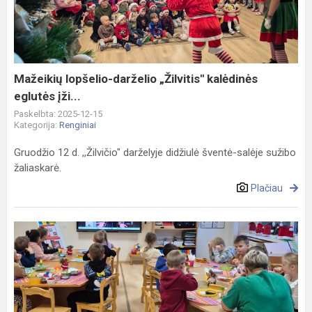
„Žilvitis"
kalėdinės
eglutės
įži...
Mažeikių lopšelio-darželio „Žilvitis" kalėdinės
eglutės įži...
Paskelbta: 2025-12-15
Kategorija:
Renginiai
Gruodžio 12 d. ,,Žilvičio" darželyje didžiulė šventė-salėje sužibo
žaliaskarė.
Plačiau
Kalėdinė
„Žaliojo
raštingumo“
edukacija