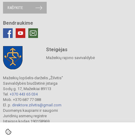
RAŠYKITE
Bendraukime
Steigėjas
Mažeikių rajono savivaldybė
Mažeikių lopšelis-darželis „Žilvitis“
Savivaldybės biudžetinė įstaiga
Sodų g. 17, Mažeikiai 89113
Tel.
+370 443 65 034
Mob. +370 687 77 088
El. p.
direktore.zilvitis@gmail.com
Duomenys kaupiami ir saugomi
Juridinių asmenų registre
Įstaigos kodas 190158969