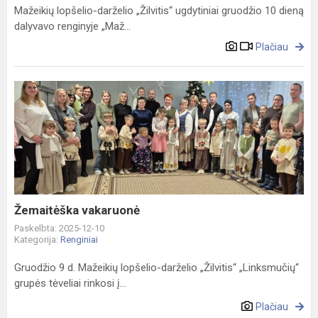
Mažeikių lopšelio-darželio „Žilvitis“ ugdytiniai gruodžio 10 dieną
dalyvavo renginyje „Maž...
Plačiau
Žemaitėška
vakaruonė
Žemaitėška vakaruonė
Paskelbta: 2025-12-10
Kategorija:
Renginiai
Gruodžio 9 d. Mažeikių lopšelio-darželio „Žilvitis“ „Linksmučių“
grupės tėveliai rinkosi į...
Plačiau