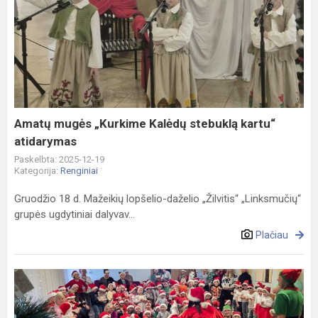
Amatų
mugės
„Kurkime
Kalėdų
stebuklą
kartu“
atidarymas
Amatų mugės „Kurkime Kalėdų stebuklą kartu“
atidarymas
Paskelbta: 2025-12-19
Kategorija:
Renginiai
Gruodžio 18 d. Mažeikių lopšelio-daželio „Žilvitis“ „Linksmučių“
grupės ugdytiniai dalyvav...
Plačiau
Mažeikių
lopšelio-
darželio