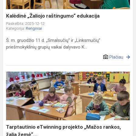
Kalėdinė „Žaliojo raštingumo“ edukacija
Paskelbta: 2025-12-12
Kategorija:
Renginiai
Š. m. gruodžio 11 d. „Smalsučiųׅ“ ir „Linksmučių“
priešmokyklinių grupių vaikai dalyvavo K...
Plačiau
Tarptautinio
eTwinning
projekto
„Mažos
rankos,
žalia
žemė“...
Tarptautinio eTwinning projekto „Mažos rankos,
žalia žemė“...