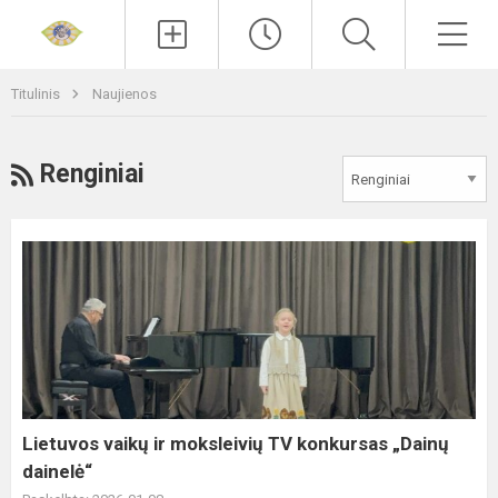
Paieška
Men
Titulinis
Naujienos
RSS
Renginiai
Lietuvos
vaikų
ir
moksleivių
TV
konkursas
„Dainų
dainelė“
Lietuvos vaikų ir moksleivių TV konkursas „Dainų
dainelė“