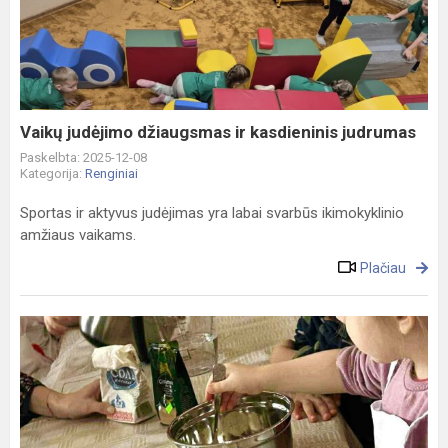
džiaugsmas
ir
kasdieninis
judrumas
Vaikų judėjimo džiaugsmas ir kasdieninis judrumas
Paskelbta: 2025-12-08
Kategorija:
Renginiai
Sportas ir aktyvus judėjimas yra labai svarbūs ikimokyklinio
amžiaus vaikams.
Plačiau
Sensoriniai
skaitymai
mažiesiems