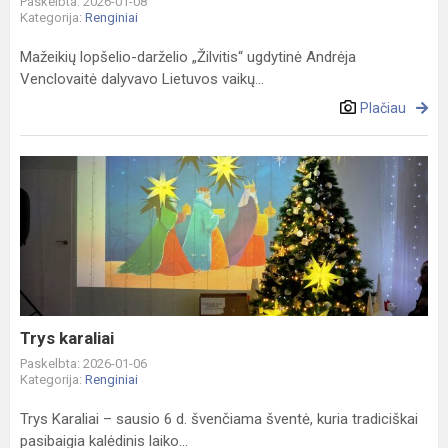
Paskelbta: 2026-01-08
Kategorija:
Renginiai
Mažeikių lopšelio-darželio „Žilvitis“ ugdytinė Andrėja
Venclovaitė dalyvavo Lietuvos vaikų...
Plačiau
Trys
karaliai
Trys karaliai
Paskelbta: 2026-01-06
Kategorija:
Renginiai
Trys Karaliai – sausio 6 d. švenčiama šventė, kuria tradiciškai
pasibaigia kalėdinis laiko...