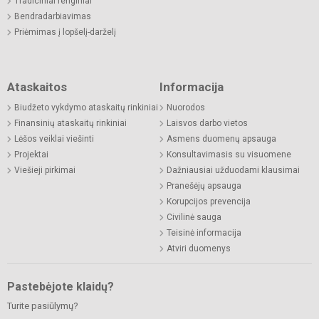
Tradiciniai renginiai
Bendradarbiavimas
Priėmimas į lopšelį-darželį
Ataskaitos
Informacija
Biudžeto vykdymo ataskaitų rinkiniai
Nuorodos
Finansinių ataskaitų rinkiniai
Laisvos darbo vietos
Lėšos veiklai viešinti
Asmens duomenų apsauga
Projektai
Konsultavimasis su visuomene
Viešieji pirkimai
Dažniausiai užduodami klausimai
Pranešėjų apsauga
Korupcijos prevencija
Civilinė sauga
Teisinė informacija
Atviri duomenys
Pastebėjote klaidų?
Turite pasiūlymų?