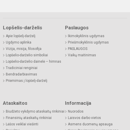
Lopšelis-darželis
Paslaugos
Apie lopšelį-darželį
Ikimokyklinis ugdymas
Ugdymo aplinka
Priešmokyklinis ugdymas
Vizija, misija, filosofija
PASLAUGOS
Lopšelio-darželio simboliai
Vaikų maitinimas
Lopšelio-darželio dainelė – himnas
Tradiciniai renginiai
Bendradarbiavimas
Priėmimas į lopšelį-darželį
Ataskaitos
Informacija
Biudžeto vykdymo ataskaitų rinkiniai
Nuorodos
Finansinių ataskaitų rinkiniai
Laisvos darbo vietos
Lėšos veiklai viešinti
Asmens duomenų apsauga