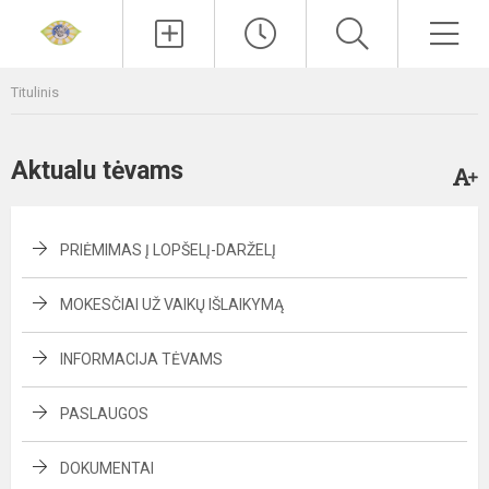
Paieška
Men
Titulinis
Aktualu tėvams
PRIĖMIMAS Į LOPŠELĮ-DARŽELĮ
MOKESČIAI UŽ VAIKŲ IŠLAIKYMĄ
INFORMACIJA TĖVAMS
PASLAUGOS
DOKUMENTAI