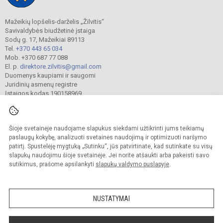
Mažeikių lopšelis-darželis „Žilvitis“
Savivaldybės biudžetinė įstaiga
Sodų g. 17, Mažeikiai 89113
Tel.
+370 443 65 034
Mob. +370 687 77 088
El. p.
direktore.zilvitis@gmail.com
Duomenys kaupiami ir saugomi
Juridinių asmenų registre
Įstaigos kodas 190158969
Šioje svetainėje naudojame slapukus siekdami užtikrinti jums teikiamų
© 2024. Mažeikių lopšelis-darželis „Žilvitis“. Visos teisės saugomos.
Kopijuoti turinį be raštiško įstaigos administracijos sutikimo griežtai draudžiama.
paslaugų kokybę, analizuoti svetainės naudojimą ir optimizuoti naršymo
patirtį. Spustelėję mygtuką „Sutinku“, jūs patvirtinate, kad sutinkate su visų
Prieinamumo paraiška
Slapukų valdymas
slapukų naudojimu šioje svetainėje. Jei norite atšaukti arba pakeisti savo
sutikimus, prašome apsilankyti
slapukų valdymo puslapyje
.
Sumanus būdas atnaujinti
mokyklos interneto
svetainę
NUSTATYMAI