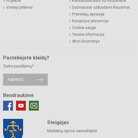
Projektai
Konsultavimasis su visuomene
Viešieji pirkimai
Dažniausiai užduodami klausimai
Pranešėjų apsauga
Korupcijos prevencija
Civilinė sauga
Teisinė informacija
Atviri duomenys
Pastebėjote klaidų?
Turite pasiūlymų?
RAŠYKITE
Bendraukime
Steigėjas
Mažeikių rajono savivaldybė