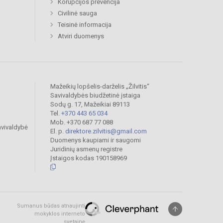
Korupcijos prevencija
Civilinė sauga
Teisinė informacija
Atviri duomenys
Mažeikių lopšelis-darželis „Žilvitis“
Savivaldybės biudžetinė įstaiga
Sodų g. 17, Mažeikiai 89113
Tel.
+370 443 65 034
Mob. +370 687 77 088
avivaldybė
El. p.
direktore.zilvitis@gmail.com
Duomenys kaupiami ir saugomi
Juridinių asmenų registre
Įstaigos kodas 190158969
Sumanus būdas atnaujinti
mokyklos interneto
svetainę