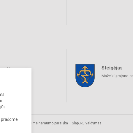
Steigėjas
raukime
Mažeikių rajono s
ums
ir
 jūs
s, prašome
Prieinamumo paraiška
Slapukų valdymas