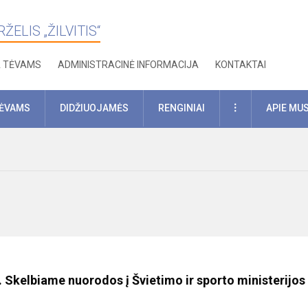
ELIS „ŽILVITIS“
A TĖVAMS
ADMINISTRACINĖ INFORMACIJA
KONTAKTAI
DAUGIAU
TĖVAMS
DIDŽIUOJAMĖS
RENGINIAI
APIE MU
. Skelbiame nuorodos į Švietimo ir sporto ministerijos