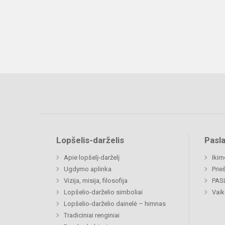
Lopšelis-darželis
Pasl
Apie lopšelį-darželį
Ikim
Ugdymo aplinka
Prie
Vizija, misija, filosofija
PAS
Lopšelio-darželio simboliai
Vaik
Lopšelio-darželio dainelė – himnas
Tradiciniai renginiai