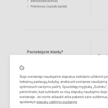
Bendradarbiavimas
Priėmimas į lopšelį-darželį
Pastebėjote klaidų?
Bend
Turite pasiūlymų?
RAŠYKITE
Šioje svetainėje naudojame slapukus siekdami užtikrinti j
teikiamų paslaugų kokybę, analizuoti svetainės naudojimą 
optimizuoti naršymo patirtį. Spustelėję mygtuką „Sutinku“,
patvirtinate, kad sutinkate su visų slapukų naudojimu šioje
svetainėje. Jei norite atšaukti arba pakeisti savo sutikimu
© 2024. Mažeikių lopšelis-darželis „Žilvitis“. Visos teisės saugomos.
apsilankyti
slapukų valdymo puslapyje
.
Kopijuoti turinį be raštiško įstaigos administracijos sutikimo griežtai
draudžiama.