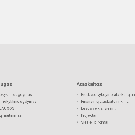
augos
Ataskaitos
okyklinis ugdymas
Biudžeto vykdymo ataskaitų rin
šmokyklinis ugdymas
Finansinių ataskaitų rinkiniai
LAUGOS
Lėšos veiklai viešinti
ų maitinimas
Projektai
Viešieji pirkimai