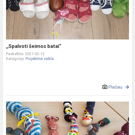
šeimos
batai“
,,Spalvoti šeimos batai“
Paskelbta: 2021-02-15
Kategorija:
Projektinė veikla
Plačiau
,,Kirminiukas
iš
kojinytės“