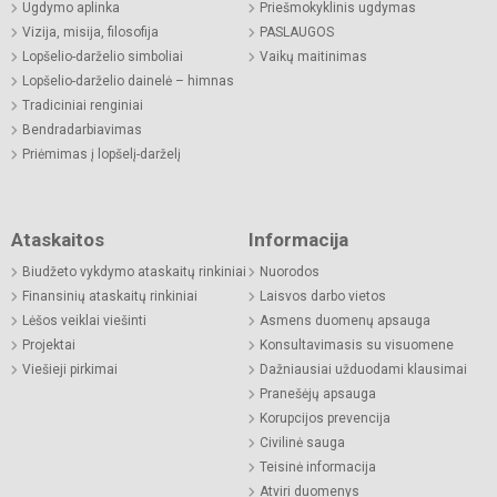
Ugdymo aplinka
Priešmokyklinis ugdymas
Vizija, misija, filosofija
PASLAUGOS
Lopšelio-darželio simboliai
Vaikų maitinimas
Lopšelio-darželio dainelė – himnas
Tradiciniai renginiai
Bendradarbiavimas
Priėmimas į lopšelį-darželį
Ataskaitos
Informacija
Biudžeto vykdymo ataskaitų rinkiniai
Nuorodos
Finansinių ataskaitų rinkiniai
Laisvos darbo vietos
Lėšos veiklai viešinti
Asmens duomenų apsauga
Projektai
Konsultavimasis su visuomene
Viešieji pirkimai
Dažniausiai užduodami klausimai
Pranešėjų apsauga
Korupcijos prevencija
Civilinė sauga
Teisinė informacija
Atviri duomenys