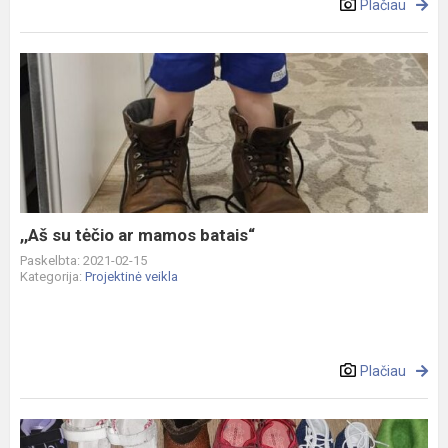
Plačiau
,,Aš
su
tėčio
ar
mamos
batais“
,,Aš su tėčio ar mamos batais“
Paskelbta: 2021-02-15
Kategorija:
Projektinė veikla
Plačiau
,,Spalvoti