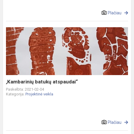
Plačiau
,Kambarinių
batukų
atspaudai“
,Kambarinių batukų atspaudai“
Paskelbta: 2021-02-04
Kategorija:
Projektinė veikla
Plačiau