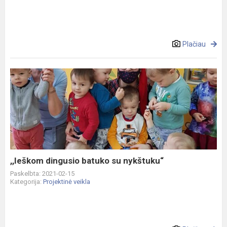
Plačiau
,,Ieškom
dingusio
batuko
su
nykštuku“
,,Ieškom dingusio batuko su nykštuku“
Paskelbta: 2021-02-15
Kategorija:
Projektinė veikla