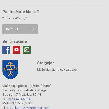
Pastebėjote klaidų?
Turite pasiūlymų?
RAŠYKITE
Bendraukime
Steigėjas
Mažeikių rajono savivaldybė
Mažeikių lopšelis-darželis „Žilvitis“
Savivaldybės biudžetinė įstaiga
Sodų g. 17, Mažeikiai 89113
Tel.
+370 443 65 034
Mob. +370 687 77 088
El. p.
direktore.zilvitis@gmail.com