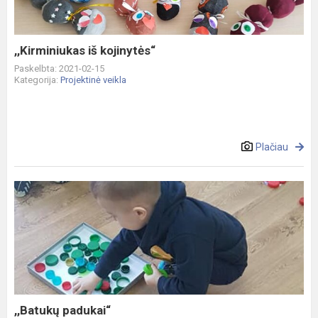
,,Kirminiukas iš kojinytės“
Paskelbta: 2021-02-15
Kategorija:
Projektinė veikla
Plačiau
,,Batukų
padukai“
,,Batukų padukai“