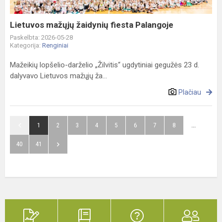
Lietuvos mažųjų žaidynių fiesta Palangoje
Paskelbta: 2026-05-28
Kategorija:
Renginiai
Mažeikių lopšelio-darželio „Žilvitis“ ugdytiniai gegužės 23 d.
dalyvavo Lietuvos mažųjų ža...
Plačiau
1
2
3
4
5
6
7
8
...
40
41