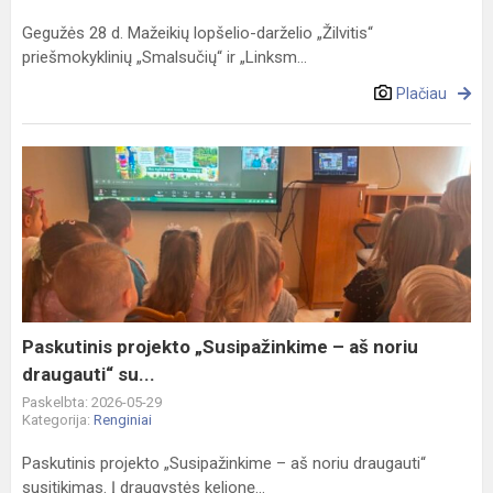
Gegužės 28 d. Mažeikių lopšelio-darželio „Žilvitis“
priešmokyklinių „Smalsučių“ ir „Linksm...
Plačiau
Paskutinis
projekto
„Susipažinkime
–
aš
noriu
draugauti“
su...
Paskutinis projekto „Susipažinkime – aš noriu
draugauti“ su...
Paskelbta: 2026-05-29
Kategorija:
Renginiai
Paskutinis projekto „Susipažinkime – aš noriu draugauti“
susitikimas. Į draugystės kelionę...