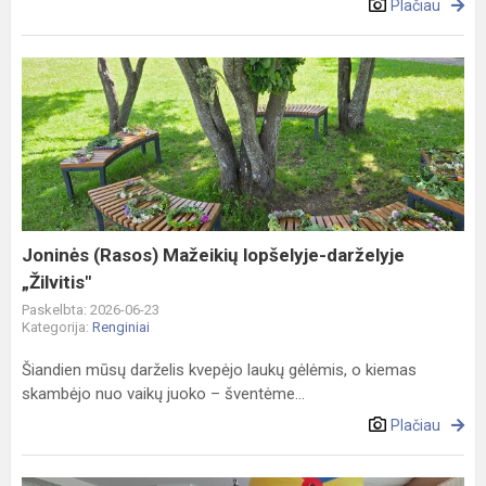
Plačiau
Joninės
(Rasos)
Mažeikių
lopšelyje-
darželyje
„Žilvitis"
Joninės (Rasos) Mažeikių lopšelyje-darželyje
„Žilvitis"
Paskelbta: 2026-06-23
Kategorija:
Renginiai
Šiandien mūsų darželis kvepėjo laukų gėlėmis, o kiemas
skambėjo nuo vaikų juoko – šventėme...
Plačiau