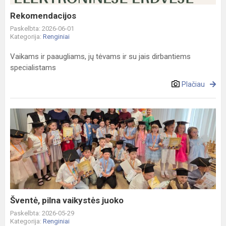
Rekomendacijos
Paskelbta: 2026-06-01
Kategorija:
Renginiai
Vaikams ir paaugliams, jų tėvams ir su jais dirbantiems
specialistams
Plačiau
Šventė,
pilna
vaikystės
juoko
Šventė, pilna vaikystės juoko
Paskelbta: 2026-05-29
Kategorija:
Renginiai