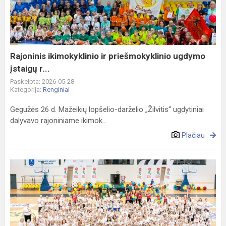
priešmokyklinio
ugdymo
įstaigų
r...
Rajoninis ikimokyklinio ir priešmokyklinio ugdymo
įstaigų r...
Paskelbta: 2026-05-28
Kategorija:
Renginiai
Gegužės 26 d. Mažeikių lopšelio-darželio „Žilvitis“ ugdytiniai
dalyvavo rajoniniame ikimok...
Plačiau
Lietuvos
mažųjų
žaidynių
fiesta
Palangoje