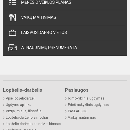
MĖNESIO VEIKLOS PLANAS
VAIKŲ MAITINIMAS
LAISVOS DARBO VIETOS
ATNAUJINIMŲ PRENUMERATA
Lopšelis-darželis
Paslaugos
Apie lopšelį-darželį
Ikimokyklinis ugdymas
Ugdymo aplinka
Priešmokyklinis ugdymas
Vizija, misija, filosofija
PASLAUGOS
Lopšelio-darželio simboliai
Vaikų maitinimas
Lopšelio-darželio dainelė – himnas