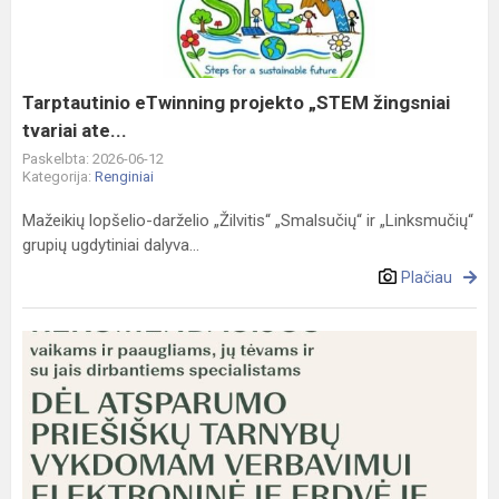
žingsniai
tvariai
ate...
Tarptautinio eTwinning projekto „STEM žingsniai
tvariai ate...
Paskelbta: 2026-06-12
Kategorija:
Renginiai
Mažeikių lopšelio-darželio „Žilvitis“ „Smalsučių“ ir „Linksmučių“
grupių ugdytiniai dalyva...
Plačiau
Rekomendacijos