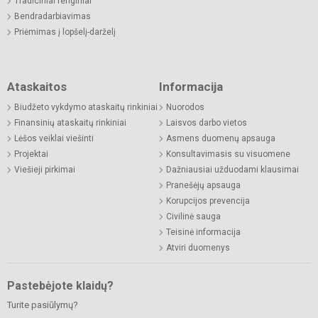
Tradiciniai renginiai
Bendradarbiavimas
Priėmimas į lopšelį-darželį
Ataskaitos
Informacija
Biudžeto vykdymo ataskaitų rinkiniai
Nuorodos
Finansinių ataskaitų rinkiniai
Laisvos darbo vietos
Lėšos veiklai viešinti
Asmens duomenų apsauga
Projektai
Konsultavimasis su visuomene
Viešieji pirkimai
Dažniausiai užduodami klausimai
Pranešėjų apsauga
Korupcijos prevencija
Civilinė sauga
Teisinė informacija
Atviri duomenys
Pastebėjote klaidų?
Turite pasiūlymų?