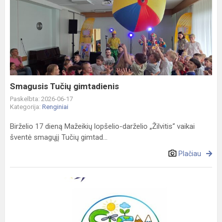
Smagusis
Tučių
gimtadienis
Smagusis Tučių gimtadienis
Paskelbta: 2026-06-17
Kategorija:
Renginiai
Birželio 17 dieną Mažeikių lopšelio-darželio „Žilvitis“ vaikai
šventė smagųjį Tučių gimtad...
Plačiau
Tarptautinio
eTwinning
projekto
„STEM