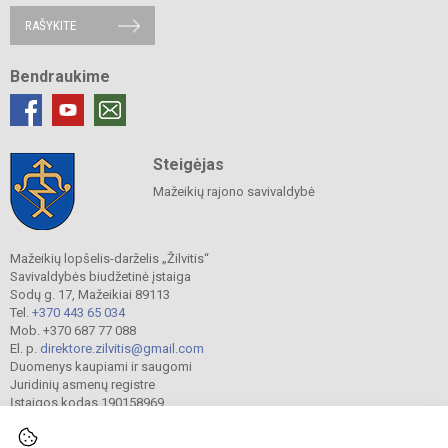
RAŠYKITE
Bendraukime
Steigėjas
Mažeikių rajono savivaldybė
Mažeikių lopšelis-darželis „Žilvitis“
Savivaldybės biudžetinė įstaiga
Sodų g. 17, Mažeikiai 89113
Tel.
+370 443 65 034
Mob. +370 687 77 088
El. p.
direktore.zilvitis@gmail.com
Duomenys kaupiami ir saugomi
Juridinių asmenų registre
Įstaigos kodas 190158969