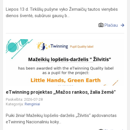
Liepos 13 d. Tirkšlių pušyne vyko Žemaičių tautos vienybės
dienos šventė, subūrusi gausų b...
Plačiau
eTwinning
projektas
,,Mažos
rankos,
žalia
žemė"
eTwinning projektas ,,Mažos rankos, žalia žemė"
Paskelbta: 2026-07-28
Kategorija:
Renginiai
Puiki žinia! Mažeikių lopšelis-darželis „Žilvitis“ apdovanotas
eTwinning Nacionaliniu koky...