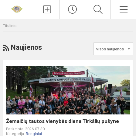
Paieška
Men
Titulinis
RSS
Naujienos
Žemaičių
tautos
vienybės
diena
Tirkšlių
pušyne
Žemaičių tautos vienybės diena Tirkšlių pušyne
Paskelbta: 2026-07-30
Kategorija:
Renginiai