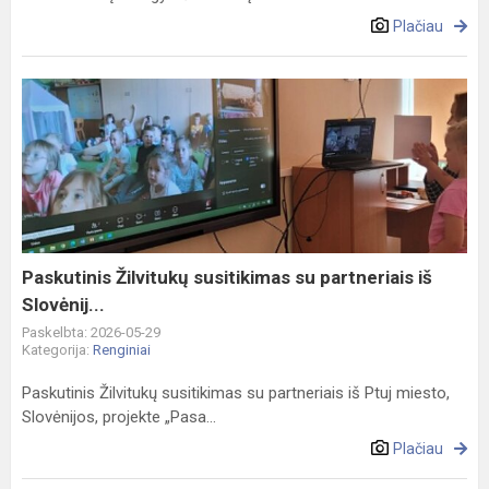
Plačiau
Paskutinis
Žilvitukų
susitikimas
su
partneriais
iš
Slovėnij...
Paskutinis Žilvitukų susitikimas su partneriais iš
Slovėnij...
Paskelbta: 2026-05-29
Kategorija:
Renginiai
Paskutinis Žilvitukų susitikimas su partneriais iš Ptuj miesto,
Slovėnijos, projekte „Pasa...
Plačiau