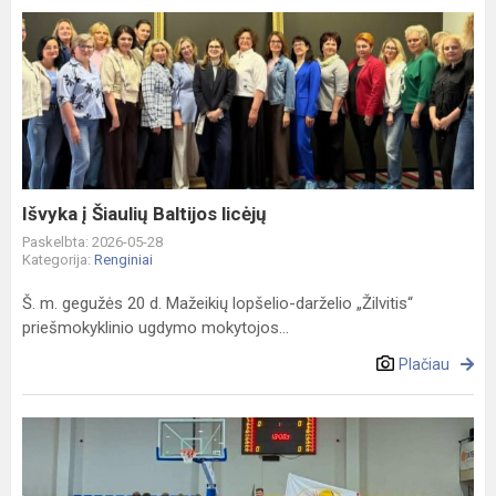
Išvyka
į
Šiaulių
Baltijos
licėjų
Išvyka į Šiaulių Baltijos licėjų
Paskelbta: 2026-05-28
Kategorija:
Renginiai
Š. m. gegužės 20 d. Mažeikių lopšelio-darželio „Žilvitis“
priešmokyklinio ugdymo mokytojos...
Plačiau
Rajoninis
ikimokyklinio
ir