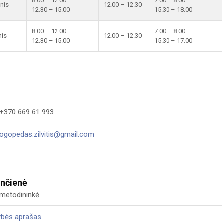
8.00 – 12.00
7.00 – 8.00
enis
12.00 – 12.30
12.30 – 15.00
15.30 – 18.00
8.00 – 12.00
7.00 – 8.00
nis
12.00 – 12.30
12.30 – 15.00
15.30 – 17.00
 +370 669 61 993
logopedas.zilvitis@gmail.com
ončienė
metodininkė
ybės aprašas