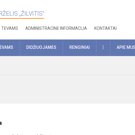
ELIS „ŽILVITIS“
A TĖVAMS
ADMINISTRACINĖ INFORMACIJA
KONTAKTAI
DAUGIAU
TĖVAMS
DIDŽIUOJAMĖS
RENGINIAI
APIE MU
a