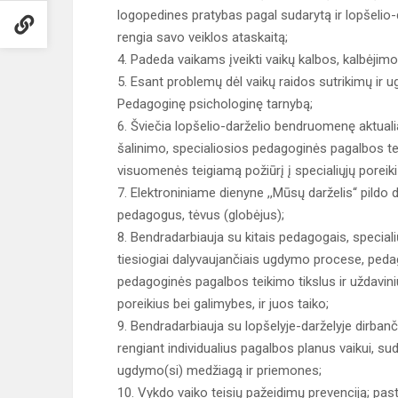
logopedines pratybas pagal sudarytą ir lopšelio-da
rengia savo veiklos ataskaitą;
4. Padeda vaikams įveikti vaikų kalbos, kalbėjimo
5. Esant problemų dėl vaikų raidos sutrikimų ir u
Pedagoginę psichologinę tarnybą;
6. Šviečia lopšelio-darželio bendruomenę aktualia
šalinimo, specialiosios pedagoginės pagalbos t
visuomenės teigiamą požiūrį į specialiųjų poreiki
7. Elektroniniame dienyne ,,Mūsų darželis“ pildo
pedagogus, tėvus (globėjus);
8. Bendradarbiauja su kitais pedagogais, speciali
tiesiogiai dalyvaujančiais ugdymo procese, peda
pedagoginės pagalbos teikimo tikslus ir uždavini
poreikius bei galimybes, ir juos taiko;
9. Bendradarbiauja su lopšelyje-darželyje dirbanč
rengiant individualius pagalbos planus vaikui, s
ugdymo(si) medžiagą ir priemones;
10. Vykdo vaiko teisių pažeidimų prevenciją; pas