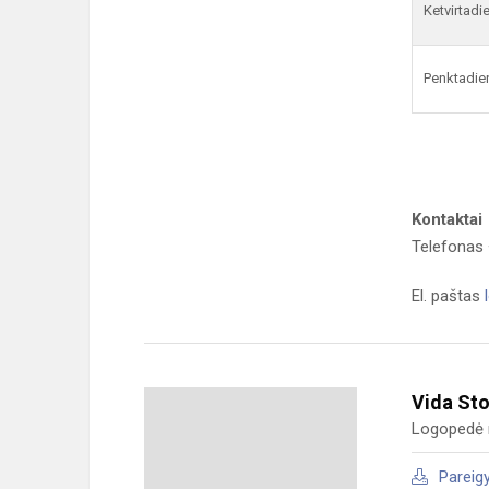
Ketvirtadi
Penktadie
Kontaktai
Telefonas
El. paštas
Vida St
Logopedė 
Pareig