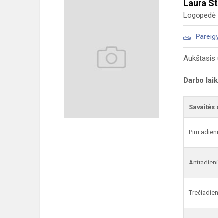
Laura S
Logopedė
Pareig
Aukštasis u
Darbo lai
Savaitės 
Pirmadien
Antradieni
Trečiadien