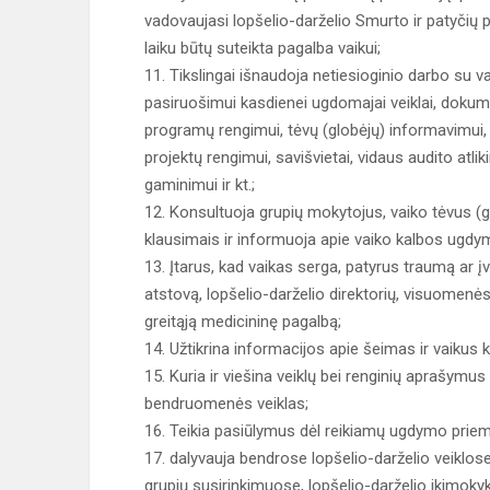
vadovaujasi lopšelio-darželio Smurto ir patyčių 
laiku būtų suteikta pagalba vaikui;
11. Tikslingai išnaudoja netiesioginio darbo su v
pasiruošimui kasdienei ugdomajai veiklai, dokum
programų rengimui, tėvų (globėjų) informavimui,
projektų rengimui, savišvietai, vidaus audito at
gaminimui ir kt.;
12. Konsultuoja grupių mokytojus, vaiko tėvus (g
klausimais ir informuoja apie vaiko kalbos ugd
13. Įtarus, kad vaikas serga, patyrus traumą ar 
atstovą, lopšelio-darželio direktorių, visuomenės
greitąją medicininę pagalbą;
14. Užtikrina informacijos apie šeimas ir vaikus 
15. Kuria ir viešina veiklų bei renginių aprašymus 
bendruomenės veiklas;
16. Teikia pasiūlymus dėl reikiamų ugdymo priemon
17. dalyvauja bendrose lopšelio-darželio veiklos
grupių susirinkimuose, lopšelio-darželio ikimo