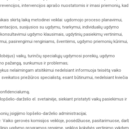
prevencijos, intervencijos aprašo nuostatomis ir imasi priemonių, kad
aikais skirtą laiką metodinei veiklai: ugdomojo proceso planavimui,
entacijos, susijusios su ugdymu, tvarkymui, individualių ugdymo
 konsultavimui ugdymo klausimais, ugdytinių pasiekimų vertinimui,
likimui, pasirengimui renginiams, šventėms, ugdymo priemonių kūrimui,
lobėjus) vaikų, turinčių specialiųjų ugdymosi poreikių, ugdymo
ymo pažangą, sunkumus ir problemas;
įvykus nelaimingam atsitikimui nedelsiant informuoja teisėtą vaiko
 sveikatos priežiūros specialistą; esant būtinumui, nedelsiant kviečia
konfidencialumą;
lopšelio-darželio el. svetainėje, siekiant pristatyti vaikų pasiekimus ir
ių įsigijimo lopšelio-darželio administracijai;
e: Vaiko gerovės komisijos veikloje, posėdžiuose, pasitarimuose, dar
kyklinio ugdymo programos rengime, veiklos kokybės vertinimo vykdym