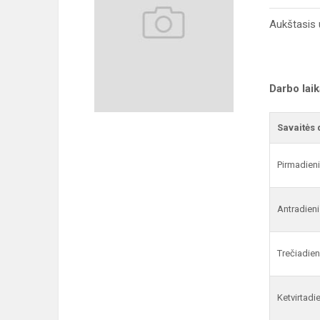
Aukštasis u
Darbo lai
Savaitės 
Pirmadien
Antradieni
Trečiadien
Ketvirtadi