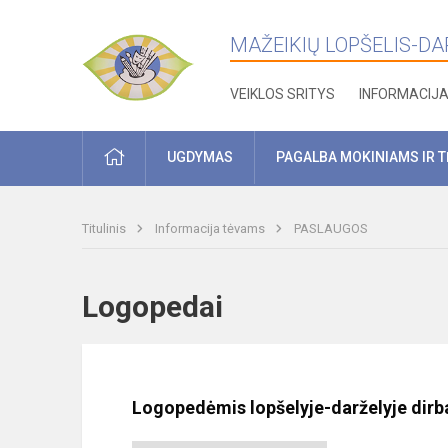
MAŽEIKIŲ LOPŠELIS-DARŽ
VEIKLOS SRITYS
INFORMACIJ
PRADŽIA
UGDYMAS
PAGALBA MOKINIAMS IR 
Titulinis
Informacija tėvams
PASLAUGOS
Logopedai
Logopedėmis lopšelyje-darželyje dirb