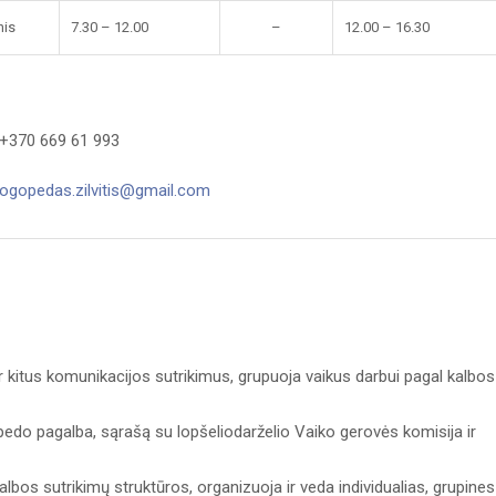
nis
7.30 – 12.00
–
12.00 – 16.30
 +370 669 61 993
logopedas.zilvitis@gmail.com
 ir kitus komunikacijos sutrikimus, grupuoja vaikus darbui pagal kalbos
pedo pagalba, sąrašą su lopšeliodarželio Vaiko gerovės komisija ir
kalbos sutrikimų struktūros, organizuoja ir veda individualias, grupines