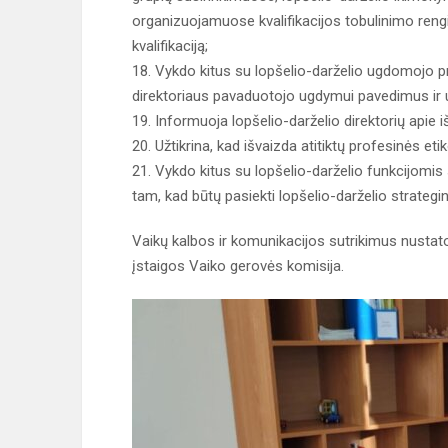
organizuojamuose kvalifikacijos tobulinimo rengi
kvalifikaciją;
18. Vykdo kitus su lopšelio-darželio ugdomojo p
direktoriaus pavaduotojo ugdymui pavedimus ir 
19. Informuoja lopšelio-darželio direktorių apie
20. Užtikrina, kad išvaizda atitiktų profesinės eti
21. Vykdo kitus su lopšelio-darželio funkcijomis
tam, kad būtų pasiekti lopšelio-darželio strateginia
Vaikų kalbos ir komunikacijos sutrikimus nusta
įstaigos Vaiko gerovės komisija.