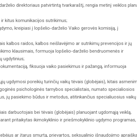
rželio direktoriaus patvirtintą tvarkaraštį, rengia metinį veiklos plan
 ir kitus komunikacijos sutrikimus;
gdymo, kreipiasi į lopšelio-darželio Vaiko gerovės komisiją, į
is kalbos raidos, kalbos neišlavėjimo ar sutrikimų prevencijos ir jų
eikimo klausimais, formuoja lopšelio-darželio bendruomenės ir
ų ugdytinius;
 dokumentaciją, fiksuoja vaiko pasiekimus ir pažangą, informuoja
ųjų ugdymosi poreikių turinčių vaikų tėvais (globėjais), kitais asmenim
goginės psichologinės tarnybos specialistais, numato specialiosios
us, jų pasiekimo būdus ir metodus, atitinkančius specialiuosius vaikų
iais darbuotojais bei tėvais (globėjais) planuojant ugdomąją veiklą,
udarant pritaikytas ikimokyklinio ir priešmokyklinio ugdymo programas,
tebėjus ar įtarus smurtą, prievartos, seksualinio išnaudojimo apraišk