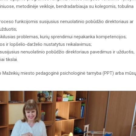
niuose, metodinėje veikloje, bendradarbiauja su kolegomis, tobulina
roceso funkcijomis susijusius nenuolatinio pobūdžio direktoriaus ar
užduotis;
 iškilusias problemas, kurių sprendimui nepakanka kompetencijos;
kos ir lopšelio-darželio nustatytus reikalavimus;
 susijusius nenuolatinio pobūdžio direktoriaus pavedimus ir užduotis,
i tikslai.
to Mažeikių miesto pedagoginė psichologinė tarnyba (PPT) arba mūs