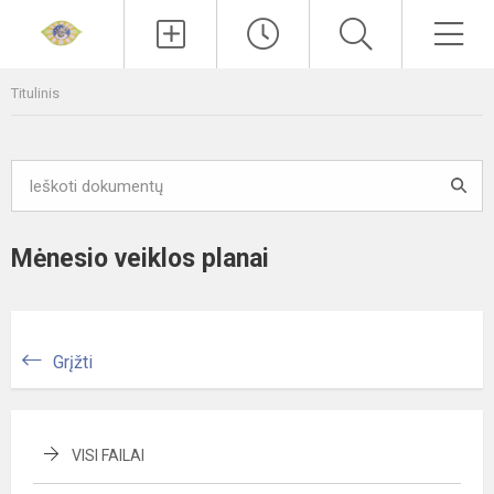
Paieška
Men
Titulinis
Mėnesio veiklos planai
Grįžti
VISI FAILAI