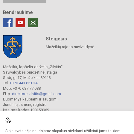
Bendraukime
Steigėjas
Mažeikių rajono savivaldybė
Mažeikių lopšelis-darželis „Žilvitis“
Savivaldybės biudžetinė įstaiga
Sodų g. 17, Mažeikiai 89113
Tel.
+370 443 65 034
Mob. +370 687 77 088
El. p.
direktore.zilvitis@gmail.com
Duomenys kaupiami ir saugomi
Juridinių asmenų registre
Įstaigos kodas 190158969
Šioje svetainėje naudojame slapukus siekdami užtikrinti jums teikiamų
© 2024. Mažeikių lopšelis-darželis „Žilvitis“. Visos teisės saugomos.