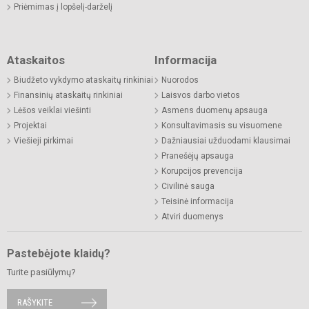
Priėmimas į lopšelį-darželį
Ataskaitos
Informacija
Biudžeto vykdymo ataskaitų rinkiniai
Nuorodos
Finansinių ataskaitų rinkiniai
Laisvos darbo vietos
Lėšos veiklai viešinti
Asmens duomenų apsauga
Projektai
Konsultavimasis su visuomene
Viešieji pirkimai
Dažniausiai užduodami klausimai
Pranešėjų apsauga
Korupcijos prevencija
Civilinė sauga
Teisinė informacija
Atviri duomenys
Pastebėjote klaidų?
Turite pasiūlymų?
RAŠYKITE