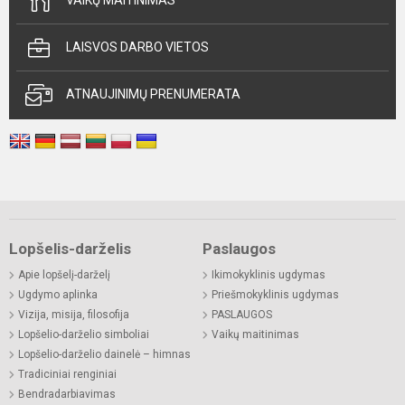
VAIKŲ MAITINIMAS
LAISVOS DARBO VIETOS
ATNAUJINIMŲ PRENUMERATA
Lopšelis-darželis
Paslaugos
Apie lopšelį-darželį
Ikimokyklinis ugdymas
Ugdymo aplinka
Priešmokyklinis ugdymas
Vizija, misija, filosofija
PASLAUGOS
Lopšelio-darželio simboliai
Vaikų maitinimas
Lopšelio-darželio dainelė – himnas
Tradiciniai renginiai
Bendradarbiavimas