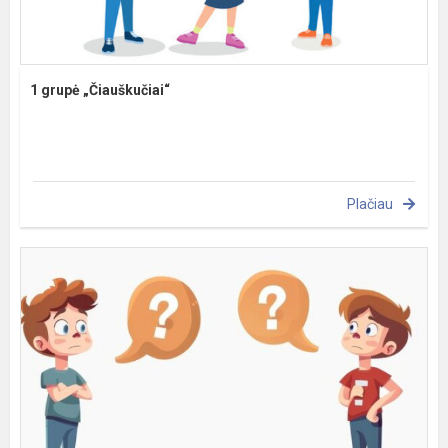
1 grupė „Čiauškučiai“
Plačiau