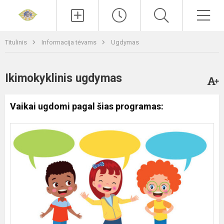
Paieška
Men
Titulinis
Informacija tėvams
Ugdymas
Ikimokyklinis ugdymas
Vaikai ugdomi pagal šias programas: