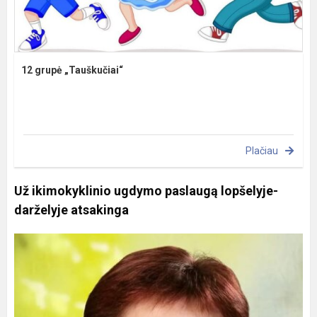
12 grupė „Tauškučiai“
Plačiau
Už ikimokyklinio ugdymo paslaugą lopšelyje-
darželyje atsakinga