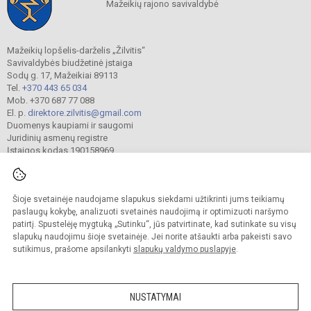
Mažeikių rajono savivaldybė
Mažeikių lopšelis-darželis „Žilvitis“
Savivaldybės biudžetinė įstaiga
Sodų g. 17, Mažeikiai 89113
Tel.
+370 443 65 034
Mob. +370 687 77 088
El. p.
direktore.zilvitis@gmail.com
Duomenys kaupiami ir saugomi
Juridinių asmenų registre
Įstaigos kodas 190158969
Šioje svetainėje naudojame slapukus siekdami užtikrinti jums teikiamų
© 2024. Mažeikių lopšelis-darželis „Žilvitis“. Visos teisės saugomos.
Kopijuoti turinį be raštiško įstaigos administracijos sutikimo griežtai draudžiama.
paslaugų kokybę, analizuoti svetainės naudojimą ir optimizuoti naršymo
patirtį. Spustelėję mygtuką „Sutinku“, jūs patvirtinate, kad sutinkate su visų
Prieinamumo paraiška
Slapukų valdymas
slapukų naudojimu šioje svetainėje. Jei norite atšaukti arba pakeisti savo
sutikimus, prašome apsilankyti
slapukų valdymo puslapyje
.
Sumanus būdas atnaujinti
mokyklos interneto
svetainę
NUSTATYMAI