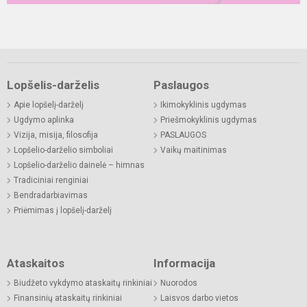
Lopšelis-darželis
Paslaugos
Apie lopšelį-darželį
Ikimokyklinis ugdymas
Ugdymo aplinka
Priešmokyklinis ugdymas
Vizija, misija, filosofija
PASLAUGOS
Lopšelio-darželio simboliai
Vaikų maitinimas
Lopšelio-darželio dainelė – himnas
Tradiciniai renginiai
Bendradarbiavimas
Priėmimas į lopšelį-darželį
Ataskaitos
Informacija
Biudžeto vykdymo ataskaitų rinkiniai
Nuorodos
Finansinių ataskaitų rinkiniai
Laisvos darbo vietos