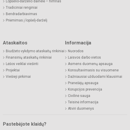
Lopšelio-darželio dainelė – himnas
Tradiciniai renginiai
Bendradarbiavimas
Priėmimas į lopšelį-darželį
Ataskaitos
Informacija
Biudžeto vykdymo ataskaitų rinkiniai
Nuorodos
Finansinių ataskaitų rinkiniai
Laisvos darbo vietos
Lėšos veiklai viešinti
Asmens duomenų apsauga
Projektai
Konsultavimasis su visuomene
Viešieji pirkimai
Dažniausiai užduodami klausimai
Pranešėjų apsauga
Korupcijos prevencija
Civilinė sauga
Teisinė informacija
Atviri duomenys
Pastebėjote klaidų?