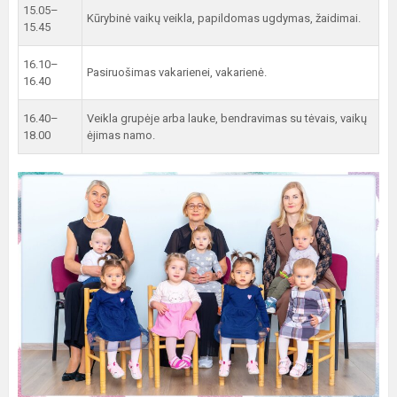
15.05–
Kūrybinė vaikų veikla, papildomas ugdymas, žaidimai.
15.45
16.10–
Pasiruošimas vakarienei, vakarienė.
16.40
16.40–
Veikla grupėje arba lauke, bendravimas su tėvais, vaikų
18.00
ėjimas namo.