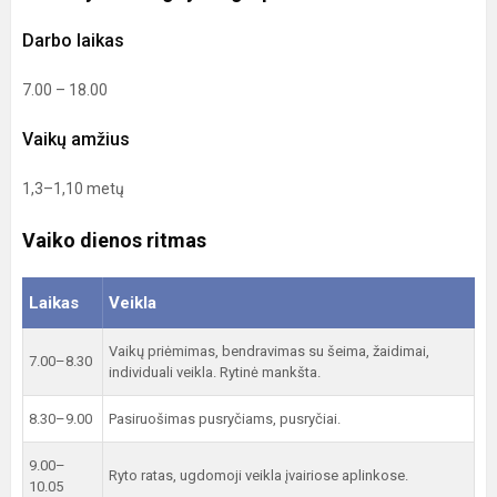
Darbo laikas
7.00 – 18.00
Vaikų amžius
1,3–1,10 metų
Vaiko dienos ritmas
Laikas
Veikla
Vaikų priėmimas, bendravimas su šeima, žaidimai,
7.00–8.30
individuali veikla. Rytinė mankšta.
8.30–9.00
Pasiruošimas pusryčiams, pusryčiai.
9.00–
Ryto ratas, ugdomoji veikla įvairiose aplinkose.
10.05