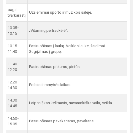
pagal
Užsiėmimai sporto ir muzikos salėje.
tvarkaraštį
10.05–
„Vitaminų pertraukėlė".
10.15
10.15–
Pasiruošimas į lauką. Veiklos lauke, žaidimai.
11.40
Sugrįžimas į grupę.
11.40–
Pasiruošimas pietums, pietūs.
12.20
12.20–
Poilsio ir ramybės laikas.
14.30
14.30–
Laipsniškas kėlimasis, savarankiška vaikų veikla.
14.45
14.50–
Pasiruošimas pavakariams, pavakariai.
15.05