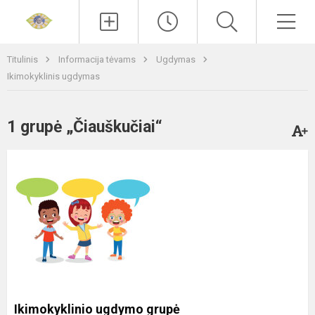
Paieška
Men
Titulinis
Informacija tėvams
Ugdymas
Ikimokyklinis ugdymas
1 grupė „Čiauškučiai“
Ikimokyklinio ugdymo grupė