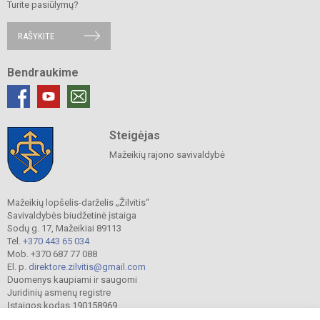
Turite pasiūlymų?
RAŠYKITE
Bendraukime
Steigėjas
Mažeikių rajono savivaldybė
Mažeikių lopšelis-darželis „Žilvitis“
Savivaldybės biudžetinė įstaiga
Sodų g. 17, Mažeikiai 89113
Tel.
+370 443 65 034
Mob. +370 687 77 088
El. p.
direktore.zilvitis@gmail.com
Duomenys kaupiami ir saugomi
Juridinių asmenų registre
Įstaigos kodas 190158969