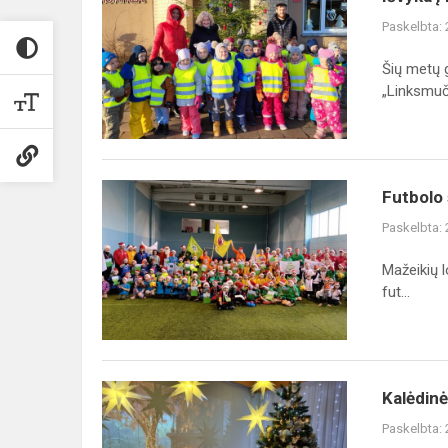
į
Paskelbta:
Kazimiero
Jagmino
Šių metų g
pradinę
„Linksmuči
mokyklą
Futbolo
Futbolo 
šventė
Paskelbta:
„Kalėdos
su
Mažeikių l
futbolo
fut...
kamuoliu“
Kalėdinės
Kalėdinė
eglutės
Paskelbta:
įžiebimo