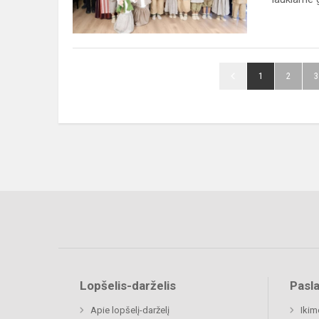
1
2
3
Lopšelis-darželis
Pasl
Apie lopšelį-darželį
Ikim