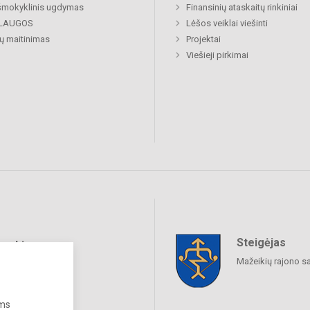
šmokyklinis ugdymas
Finansinių ataskaitų rinkiniai
LAUGOS
Lėšos veiklai viešinti
ų maitinimas
Projektai
Viešieji pirkimai
Steigėjas
raukime
Mažeikių rajono s
ums