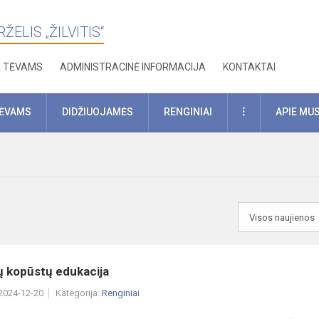
ELIS „ŽILVITIS“
A TĖVAMS
ADMINISTRACINĖ INFORMACIJA
KONTAKTAI
DAUGIAU
TĖVAMS
DIDŽIUOJAMĖS
RENGINIAI
APIE MU
ų kopūstų edukacija
 2024-12-20
Kategorija:
Renginiai