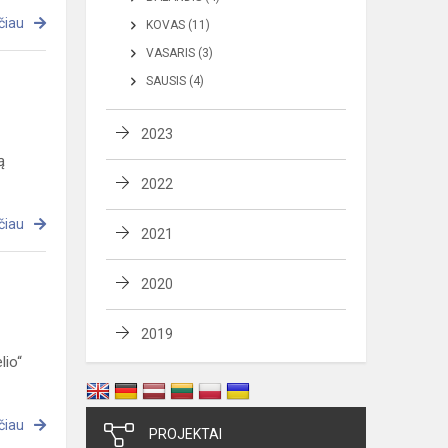
čiau
KOVAS (11)
VASARIS (3)
SAUSIS (4)
2023
ą
2022
čiau
2021
2020
2019
lio“
čiau
PROJEKTAI