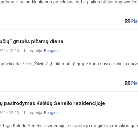
opūstai – tai ne tik skanus patiekalas, bet ir puikus būdas supažindint
Pla
učių“ grupės pižamų diena
 2024-12-20
Kategorija:
Renginiai
opšelio-darželio „Žilvitis“ „Linksmučių“ grupė kuria savo tradiciją darž
Pla
ų pasirodymas Kalėdų Senelio rezidencijoje
 2024-12-20
Kategorija:
Renginiai
20-ąją Kalėdų Senelio rezidencijoje skambėjo magiškos muzikos gars