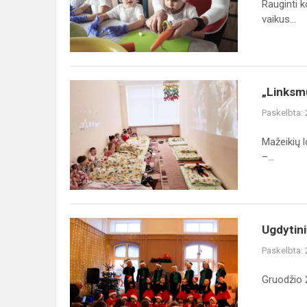
Rauginti k
vaikus...
„Linksmučių“
„Linksm
grupės
Paskelbta:
pižamų
diena
Mažeikių l
–...
Ugdytinių
Ugdytini
pasirodymas
Paskelbta:
Kalėdų
Senelio
Gruodžio 
rezidencijoje