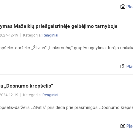
Pla
ymas Mažeikių priešgaisrinėje gelbėjimo tarnyboje
 2024-12-19
Kategorija:
Renginiai
opšelio-darželio „Žilvitis“ „Linksmučių“ grupės ugdytiniai turėjo unikali
Pla
va „Dosnumo krepšelis“
 2024-12-19
Kategorija:
Renginiai
opšelis-darželis ,,Žilvitis“ prisideda prie prasmingos ,,Dosnumo krepše
Pla