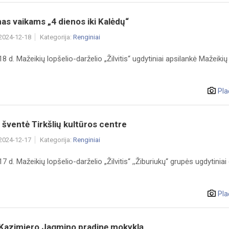
mas vaikams „4 dienos iki Kalėdų“
 2024-12-18
Kategorija:
Renginiai
8 d. Mažeikių lopšelio-darželio „Žilvitis“ ugdytiniai apsilankė Mažeikių
Pla
 šventė Tirkšlių kultūros centre
 2024-12-17
Kategorija:
Renginiai
 d. Mažeikių lopšelio-darželio „Žilvitis“ ,,Žiburiukų‘‘ grupės ugdytiniai d
Pla
į Kazimiero Jagmino pradinę mokyklą