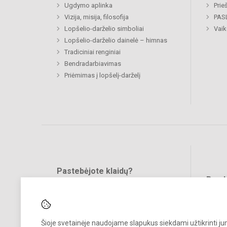
Ugdymo aplinka
Prie
Vizija, misija, filosofija
PAS
Lopšelio-darželio simboliai
Vaik
Lopšelio-darželio dainelė – himnas
Tradiciniai renginiai
Bendradarbiavimas
Priėmimas į lopšelį-darželį
Pastebėjote klaidų?
Bend
Turite pasiūlymų?
RAŠYKITE
Šioje svetainėje naudojame slapukus siekdami užtikrinti j