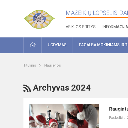
MAŽEIKIŲ LOPŠELIS-DARŽ
VEIKLOS SRITYS
INFORMACIJ
PRADŽIA
UGDYMAS
PAGALBA MOKINIAMS IR 
Titulinis
Naujienos
RSS
Archyvas 2024
Raugintų
Raugint
kopūstų
Paskelbta:
edukacija