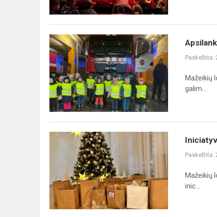
Apsilankymas
Apsilank
Mažeikių
Paskelbta:
priešgaisrinėje
gelbėjimo
Mažeikių l
tarnyboje
galim...
Iniciatyva
Iniciaty
„Dosnumo
Paskelbta:
krepšelis“
Mažeikių l
inic...