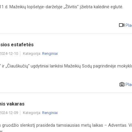
1 d. Mažeikių lopšelyje-darželyje „Žilvitis" įžiebta kalėdinė eglutė.
Pla
sios estafetės
 2024-12-10
Kategorija:
Renginiai
“ ir „Čiauškučių“ ugdytiniai lankėsi Mažeikių Sodų pagrindinėje mokyklo
Pla
nis vakaras
 2024-12-09
Kategorija:
Renginiai
 gruodžio slenkstį prasideda tamsiausias metų laikas – Adventas. Vi
...