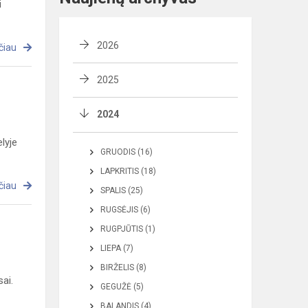
i
2026
čiau
2025
2024
elyje
GRUODIS (16)
LAPKRITIS (18)
čiau
SPALIS (25)
RUGSĖJIS (6)
RUGPJŪTIS (1)
LIEPA (7)
BIRŽELIS (8)
ai.
GEGUŽĖ (5)
BALANDIS (4)