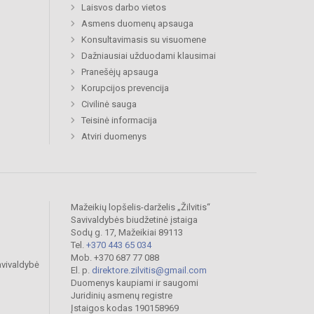
Laisvos darbo vietos
Asmens duomenų apsauga
Konsultavimasis su visuomene
Dažniausiai užduodami klausimai
Pranešėjų apsauga
Korupcijos prevencija
Civilinė sauga
Teisinė informacija
Atviri duomenys
Mažeikių lopšelis-darželis „Žilvitis“
Savivaldybės biudžetinė įstaiga
Sodų g. 17, Mažeikiai 89113
Tel.
+370 443 65 034
Mob. +370 687 77 088
avivaldybė
El. p.
direktore.zilvitis@gmail.com
Duomenys kaupiami ir saugomi
Juridinių asmenų registre
Įstaigos kodas 190158969