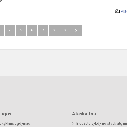
Pla
4
5
6
7
8
9
augos
Ataskaitos
okyklinis ugdymas
Biudžeto vykdymo ataskaitų rin