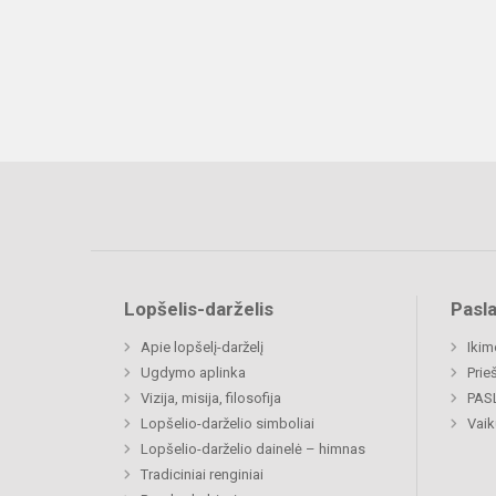
Lopšelis-darželis
Pasl
Apie lopšelį-darželį
Ikim
Ugdymo aplinka
Prie
Vizija, misija, filosofija
PAS
Lopšelio-darželio simboliai
Vaik
Lopšelio-darželio dainelė – himnas
Tradiciniai renginiai