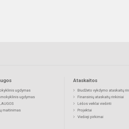
augos
Ataskaitos
okyklinis ugdymas
Biudžeto vykdymo ataskaitų rin
šmokyklinis ugdymas
Finansinių ataskaitų rinkiniai
LAUGOS
Lėšos veiklai viešinti
ų maitinimas
Projektai
Viešieji pirkimai