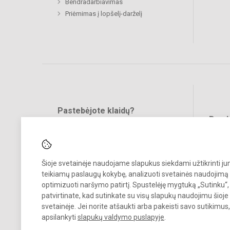
Bendradarbiavimas
Priėmimas į lopšelį-darželį
Pastebėjote klaidų?
Bend
Turite pasiūlymų?
RAŠYKITE
Šioje svetainėje naudojame slapukus siekdami užtikrinti j
teikiamų paslaugų kokybę, analizuoti svetainės naudojimą 
optimizuoti naršymo patirtį. Spustelėję mygtuką „Sutinku“,
patvirtinate, kad sutinkate su visų slapukų naudojimu šioje
svetainėje. Jei norite atšaukti arba pakeisti savo sutikimu
© 2024. Mažeikių lopšelis-darželis „Žilvitis“. Visos teisės saugomos.
apsilankyti
slapukų valdymo puslapyje
.
Kopijuoti turinį be raštiško įstaigos administracijos sutikimo griežtai
draudžiama.