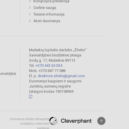
Korupcijos prevencija
Civilinė sauga
Teisinė informacija
Atviri duomenys
Mažeikių lopšelis-darželis „Žilvitis“
Savivaldybės biudžetinė įstaiga
Sodų g. 17, Mažeikiai 89113
Tel.
+370 443 65 034
Mob. +370 687 77 088
avivaldybė
El. p.
direktore.zilvitis@gmail.com
Duomenys kaupiami ir saugomi
Juridinių asmenų registre
Įstaigos kodas 190158969
Sumanus būdas atnaujinti
mokyklos interneto
svetainę