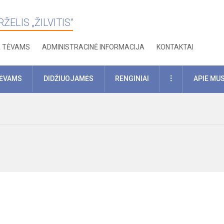
ELIS „ŽILVITIS“
A TĖVAMS
ADMINISTRACINĖ INFORMACIJA
KONTAKTAI
DAUGIAU
TĖVAMS
DIDŽIUOJAMĖS
RENGINIAI
APIE MU