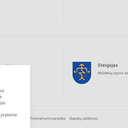
Steigėjas
raukime
Mažeikių rajono s
ums
ir
 jūs
s, prašome
Prieinamumo paraiška
Slapukų valdymas