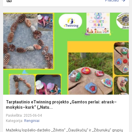
Plačiau
T
e
p
„
p
a
m
Tarptautinio eTwinning projekto „Gamtos perlai: atrask–
mokykis–kurk“ („Natu...
Paskelbta: 2025-06-04
Kategorija:
Renginiai
Mažeikių lopšelio-darželio ,,Žilvitis‘‘ ,,Čiauškučių‘‘ ir ,,Žiburiukų‘‘ grupių