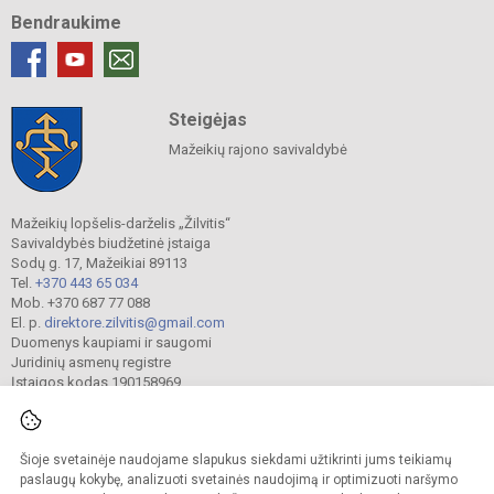
Bendraukime
Steigėjas
Mažeikių rajono savivaldybė
Mažeikių lopšelis-darželis „Žilvitis“
Savivaldybės biudžetinė įstaiga
Sodų g. 17, Mažeikiai 89113
Tel.
+370 443 65 034
Mob. +370 687 77 088
El. p.
direktore.zilvitis@gmail.com
Duomenys kaupiami ir saugomi
Juridinių asmenų registre
Įstaigos kodas 190158969
Šioje svetainėje naudojame slapukus siekdami užtikrinti jums teikiamų
© 2024. Mažeikių lopšelis-darželis „Žilvitis“. Visos teisės saugomos.
Kopijuoti turinį be raštiško įstaigos administracijos sutikimo griežtai draudžiama.
paslaugų kokybę, analizuoti svetainės naudojimą ir optimizuoti naršymo