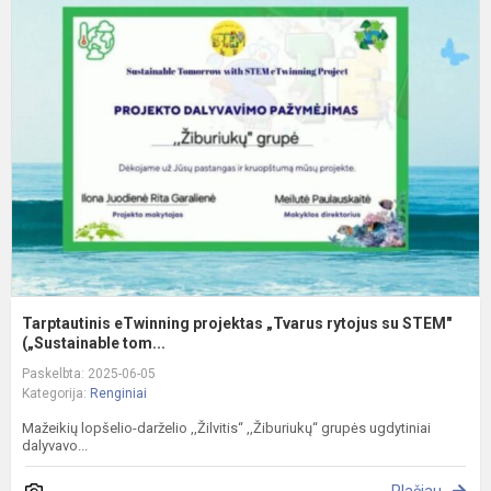
T
e
p
„
r
s
S
(..
Tarptautinis eTwinning projektas „Tvarus rytojus su STEM"
(„Sustainable tom...
Paskelbta: 2025-06-05
Kategorija:
Renginiai
Mažeikių lopšelio-darželio ,,Žilvitis‘‘ ,,Žiburiukų‘‘ grupės ugdytiniai
dalyvavo...