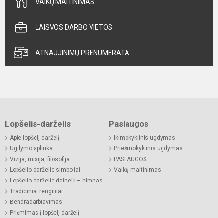
VAIKŲ MAITINIMAS
LAISVOS DARBO VIETOS
ATNAUJINIMŲ PRENUMERATA
Lopšelis-darželis
Paslaugos
Apie lopšelį-darželį
Ikimokyklinis ugdymas
Ugdymo aplinka
Priešmokyklinis ugdymas
Vizija, misija, filosofija
PASLAUGOS
Lopšelio-darželio simboliai
Vaikų maitinimas
Lopšelio-darželio dainelė – himnas
Tradiciniai renginiai
Bendradarbiavimas
Priėmimas į lopšelį-darželį