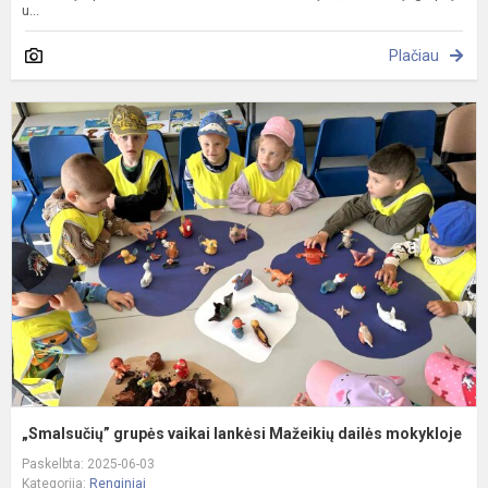
u...
Plačiau
„
g
v
l
M
d
m
„Smalsučių” grupės vaikai lankėsi Mažeikių dailės mokykloje
Paskelbta: 2025-06-03
Kategorija:
Renginiai