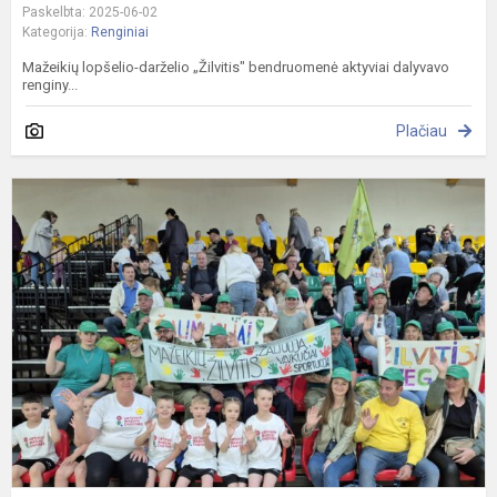
Paskelbta: 2025-06-02
Kategorija:
Renginiai
Mažeikių lopšelio-darželio „Žilvitis" bendruomenė aktyviai dalyvavo
renginy...
Plačiau
L
m
ž