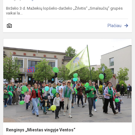
Birželio 3 d. Mažeikių lopšelio-darželio „Žilvitis“ „Smalsučių” grupės
vaikai la...
Plačiau
R
„
v
V
Renginys „Miestas vingyje Ventos“