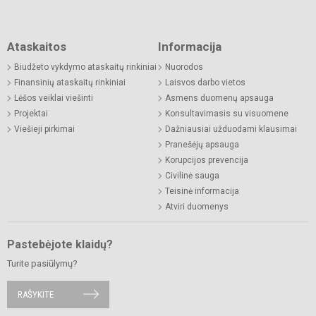
Ataskaitos
Informacija
Biudžeto vykdymo ataskaitų rinkiniai
Nuorodos
Finansinių ataskaitų rinkiniai
Laisvos darbo vietos
Lėšos veiklai viešinti
Asmens duomenų apsauga
Projektai
Konsultavimasis su visuomene
Viešieji pirkimai
Dažniausiai užduodami klausimai
Pranešėjų apsauga
Korupcijos prevencija
Civilinė sauga
Teisinė informacija
Atviri duomenys
Pastebėjote klaidų?
Turite pasiūlymų?
RAŠYKITE