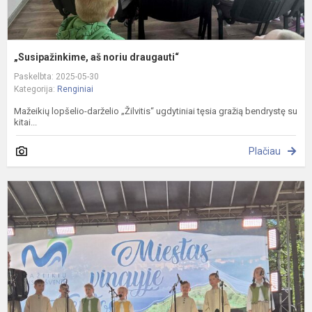
„Susipažinkime, aš noriu draugauti“
Paskelbta: 2025-05-30
Kategorija:
Renginiai
Mažeikių lopšelio-darželio „Žilvitis“ ugdytiniai tęsia gražią bendrystę su
kitai...
Plačiau
D
v
f
„
ž
ir
v