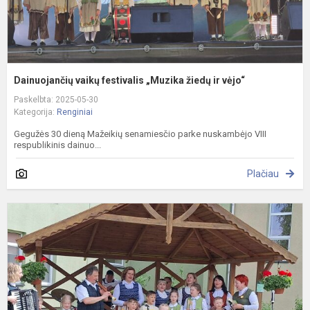
Dainuojančių vaikų festivalis „Muzika žiedų ir vėjo“
Paskelbta: 2025-05-30
Kategorija:
Renginiai
Gegužės 30 dieną Mažeikių senamiesčio parke nuskambėjo VIII
respublikinis dainuo...
Plačiau
K
T
d
p
P
G
n