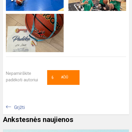
Nepamirškite
6
AČIŪ
padėkoti autoriui
Grįžti
Ankstesnės naujienos