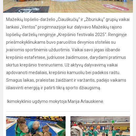
Mažeikių lopšelio-darželio „Čiauškučių“ ir „Žiburiukų“ grupių vaikai
lankėsi „Ventos“ progimnazijoje kur dalyvavo Mažeikių rajono
lopšelių-darželių renginyje „Krepšinio festivalis 2025“. Renginyje
priešmokyklinukams buvo paruoštos devynios stotelės su
įvairiomis sportinėmis užduotimis. Vaikai savo jėgas išbandė
krepšinio estafetėse, judriuose žaidimuose, darydami pratimus
skirtus krepšinio treniruotėms. Už aktyvų dalyvavimą vaikai
apdovanoti medaliais, krepšinio kamuoliu bei padėkos raštu.
Smagus laikas, praleistas žaidžiant ir varžantis, padėjo vaikams
išlaisvinti energiją ir patirti tikrą sporto džiaugsmą.
Ikimokyklinio ugdymo mokytoja Marija Arlauskienė.