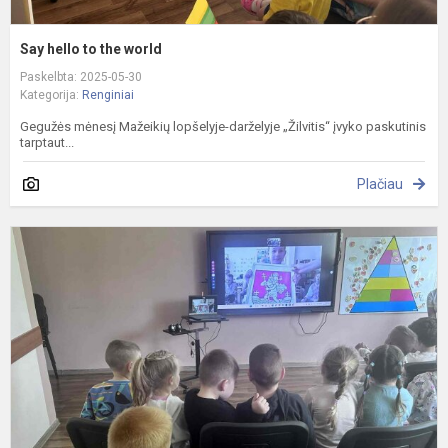
Say hello to the world
Paskelbta: 2025-05-30
Kategorija:
Renginiai
Gegužės mėnesį Mažeikių lopšelyje-darželyje „Žilvitis“ įvyko paskutinis
tarptaut...
Plačiau
„
a
n
d