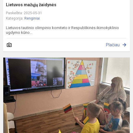
Lietuvos mažųjų žaidynės
Paskelbta: 2025-05-31
Kategorija:
Renginiai
Lietuvos tautinio olimpinio komiteto ir Respublikinės ikimokyklinio
ugdymo kūno...
Plačiau
S
h
t
t
w