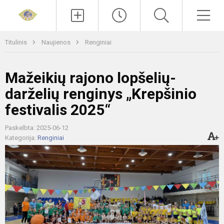
Paieška
Men
Titulinis
Naujienos
Renginiai
Mažeikių rajono lopšelių-
darželių renginys „Krepšinio
festivalis 2025“
Paskelbta: 2025-06-12
Kategorija:
Renginiai