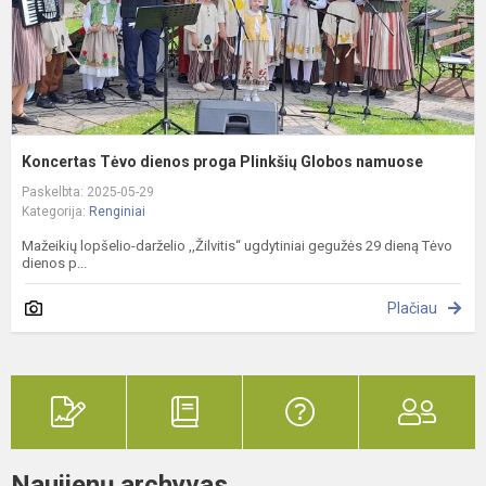
Koncertas Tėvo dienos proga Plinkšių Globos namuose
Paskelbta: 2025-05-29
Kategorija:
Renginiai
Mažeikių lopšelio-darželio ,,Žilvitis“ ugdytiniai gegužės 29 dieną Tėvo
dienos p...
Plačiau
Naujienų archyvas