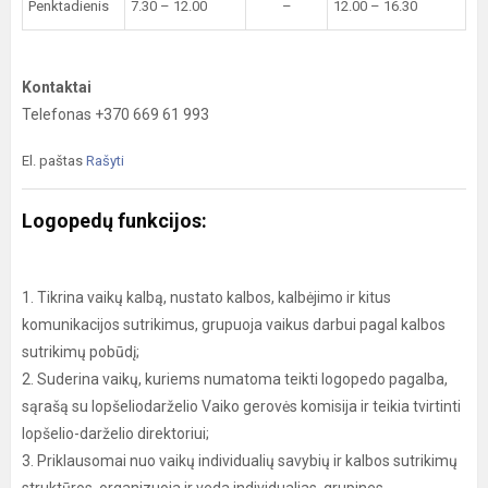
Penktadienis
7.30 – 12.00
–
12.00 – 16.30
Kontaktai
Telefonas +370 669 61 993
El. paštas
Rašyti
Logopedų funkcijos:
1. Tikrina vaikų kalbą, nustato kalbos, kalbėjimo ir kitus
komunikacijos sutrikimus, grupuoja vaikus darbui pagal kalbos
sutrikimų pobūdį;
2. Suderina vaikų, kuriems numatoma teikti logopedo pagalba,
sąrašą su lopšeliodarželio Vaiko gerovės komisija ir teikia tvirtinti
lopšelio-darželio direktoriui;
3. Priklausomai nuo vaikų individualių savybių ir kalbos sutrikimų
struktūros, organizuoja ir veda individualias, grupines