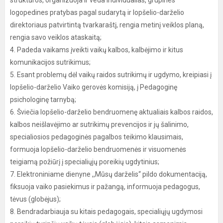
logopedines pratybas pagal sudarytą ir lopšelio-darželio
direktoriaus patvirtintą tvarkaraštį, rengia metinį veiklos planą,
rengia savo veiklos ataskaitą;
4. Padeda vaikams įveikti vaikų kalbos, kalbėjimo ir kitus
komunikacijos sutrikimus;
5. Esant problemų dėl vaikų raidos sutrikimų ir ugdymo, kreipiasi į
lopšelio-darželio Vaiko gerovės komisiją, į Pedagoginę
psichologinę tarnybą;
6. Šviečia lopšelio-darželio bendruomenę aktualiais kalbos raidos,
kalbos neišlavėjimo ar sutrikimų prevencijos ir jų šalinimo,
specialiosios pedagoginės pagalbos teikimo klausimais,
formuoja lopšelio-darželio bendruomenės ir visuomenės
teigiamą požiūrį į specialiųjų poreikių ugdytinius;
7. Elektroniniame dienyne ,,Mūsų darželis“ pildo dokumentaciją,
fiksuoja vaiko pasiekimus ir pažangą, informuoja pedagogus,
tėvus (globėjus);
8. Bendradarbiauja su kitais pedagogais, specialiųjų ugdymosi