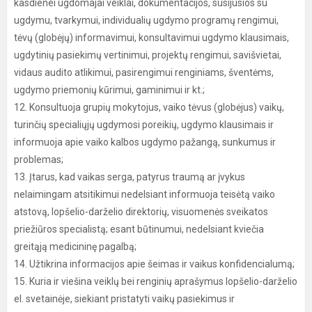
kasdienei ugdomajai veiklai, dokumentacijos, susijusios su
ugdymu, tvarkymui, individualių ugdymo programų rengimui,
tėvų (globėjų) informavimui, konsultavimui ugdymo klausimais,
ugdytinių pasiekimų vertinimui, projektų rengimui, savišvietai,
vidaus audito atlikimui, pasirengimui renginiams, šventėms,
ugdymo priemonių kūrimui, gaminimui ir kt.;
12. Konsultuoja grupių mokytojus, vaiko tėvus (globėjus) vaikų,
turinčių specialiųjų ugdymosi poreikių, ugdymo klausimais ir
informuoja apie vaiko kalbos ugdymo pažangą, sunkumus ir
problemas;
13. Įtarus, kad vaikas serga, patyrus traumą ar įvykus
nelaimingam atsitikimui nedelsiant informuoja teisėtą vaiko
atstovą, lopšelio-darželio direktorių, visuomenės sveikatos
priežiūros specialistą; esant būtinumui, nedelsiant kviečia
greitąją medicininę pagalbą;
14. Užtikrina informacijos apie šeimas ir vaikus konfidencialumą;
15. Kuria ir viešina veiklų bei renginių aprašymus lopšelio-darželio
el. svetainėje, siekiant pristatyti vaikų pasiekimus ir