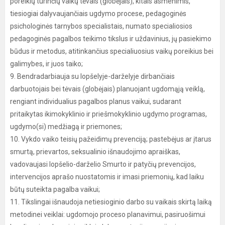
poreikių turinčių vaikų tėvais (globėjais), kitais asmenimis,
tiesiogiai dalyvaujančiais ugdymo procese, pedagoginės
psichologinės tarnybos specialistais, numato specialiosios
pedagoginės pagalbos teikimo tikslus ir uždavinius, jų pasiekimo
būdus ir metodus, atitinkančius specialiuosius vaikų poreikius bei
galimybes, ir juos taiko;
9. Bendradarbiauja su lopšelyje-darželyje dirbančiais
darbuotojais bei tėvais (globėjais) planuojant ugdomąją veiklą,
rengiant individualius pagalbos planus vaikui, sudarant
pritaikytas ikimokyklinio ir priešmokyklinio ugdymo programas,
ugdymo(si) medžiagą ir priemones;
10. Vykdo vaiko teisių pažeidimų prevenciją; pastebėjus ar įtarus
smurtą, prievartos, seksualinio išnaudojimo apraiškas,
vadovaujasi lopšelio-darželio Smurto ir patyčių prevencijos,
intervencijos aprašo nuostatomis ir imasi priemonių, kad laiku
būtų suteikta pagalba vaikui;
11. Tikslingai išnaudoja netiesioginio darbo su vaikais skirtą laiką
metodinei veiklai: ugdomojo proceso planavimui, pasiruošimui