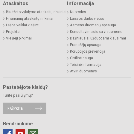
Ataskaitos
Informacija
Biudžeto vykdymo ataskaitų rinkiniai
Nuorodos
Finansinių ataskaitų rinkiniai
Laisvos darbo vietos
Lėšos veiklai viešinti
Asmens duomenų apsauga
Projektai
Konsultavimasis su visuomene
Viešieji pirkimai
Dažniausiai užduodami klausimai
Pranešėjų apsauga
Korupcijos prevencija
Civilinė sauga
Teisinė informacija
Atviri duomenys
Pastebėjote klaidų?
Turite pasiūlymų?
RAŠYKITE
Bendraukime