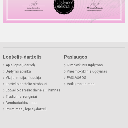
Lopšelis-darželis
Paslaugos
Apie lopšelį-darželį
Ikimokyklinis ugdymas
Ugdymo aplinka
Priešmokyklinis ugdymas
Vizija, misija, filosofija
PASLAUGOS
Lopšelio-darželio simboliai
Vaikų maitinimas
Lopšelio-darželio dainelė – himnas
Tradiciniai renginiai
Bendradarbiavimas
Priėmimas į lopšelį-darželį