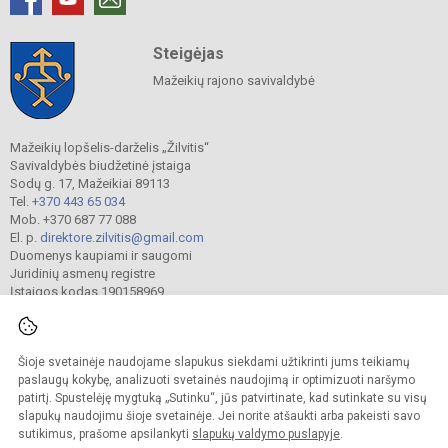
Steigėjas
Mažeikių rajono savivaldybė
Mažeikių lopšelis-darželis „Žilvitis“
Savivaldybės biudžetinė įstaiga
Sodų g. 17, Mažeikiai 89113
Tel.
+370 443 65 034
Mob. +370 687 77 088
El. p.
direktore.zilvitis@gmail.com
Duomenys kaupiami ir saugomi
Juridinių asmenų registre
Įstaigos kodas 190158969
Šioje svetainėje naudojame slapukus siekdami užtikrinti jums teikiamų
© 2024. Mažeikių lopšelis-darželis „Žilvitis“. Visos teisės saugomos.
Kopijuoti turinį be raštiško įstaigos administracijos sutikimo griežtai draudžiama.
paslaugų kokybę, analizuoti svetainės naudojimą ir optimizuoti naršymo
patirtį. Spustelėję mygtuką „Sutinku“, jūs patvirtinate, kad sutinkate su visų
Prieinamumo paraiška
Slapukų valdymas
slapukų naudojimu šioje svetainėje. Jei norite atšaukti arba pakeisti savo
sutikimus, prašome apsilankyti
slapukų valdymo puslapyje
.
Sumanus būdas atnaujinti