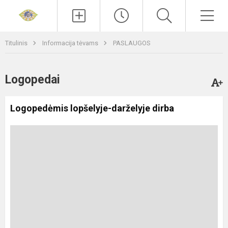
Paieška
Men
Titulinis
Informacija tėvams
PASLAUGOS
Logopedai
Logopedėmis lopšelyje-darželyje dirba