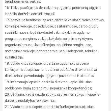
bendruomenės veiklas;
16. Teikia pasiūlymus dėl reikiamų ugdymo priemonių įsigijimo
lopšelio-darželio administracijai;
17. dalyvauja bendrose lopšelio-darželio veiklose: Vaiko gerovės
komisijos veikloje, posėdžiuose, pasitarimuose, darbo grupių
susirinkimuose, lopšelio-darželio ikimokyklinio ugdymo
programos rengime, veiklos kokybės vertinimo vykdyme,
organizuojamuose kvalifikacijos tobulinimo renginiuose,
metodinėje veikloje, bendradarbiauja su kolegomis, tobulina
kvalifikaciją;
18. Vykdo kitus su lopšelio-darželio ugdomojo proceso
funkcijomis susijusius nenuolatinio pobūdžio direktoriaus ar
direktoriaus pavaduotojo ugdymui pavedimus ir užduotis;
19. Informuoja lopšelio-darželio direktorių apie iškilusias
problemas, kurių sprendimui nepakanka kompetencijos;
20. Užtikrina, kad išvaizda atitiktų profesinės etikos ir lopšelio-
darželio nustatytus reikalavimus;
21. Vykdo kitus su lopšelio-darželio funkcijomis susijusius