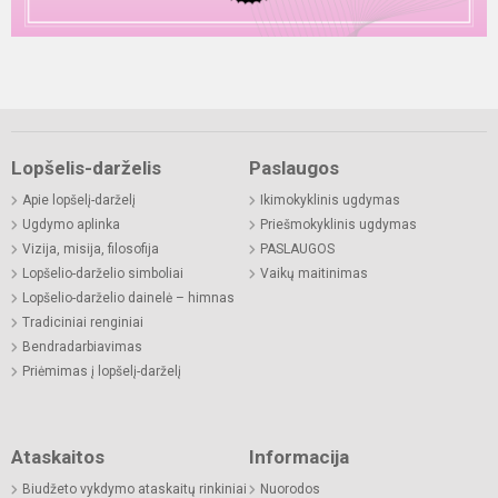
Lopšelis-darželis
Paslaugos
Apie lopšelį-darželį
Ikimokyklinis ugdymas
Ugdymo aplinka
Priešmokyklinis ugdymas
Vizija, misija, filosofija
PASLAUGOS
Lopšelio-darželio simboliai
Vaikų maitinimas
Lopšelio-darželio dainelė – himnas
Tradiciniai renginiai
Bendradarbiavimas
Priėmimas į lopšelį-darželį
Ataskaitos
Informacija
Biudžeto vykdymo ataskaitų rinkiniai
Nuorodos