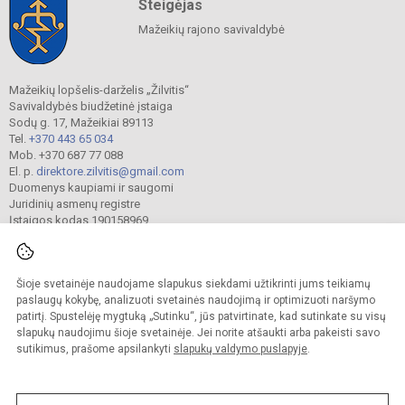
Steigėjas
Mažeikių rajono savivaldybė
Mažeikių lopšelis-darželis „Žilvitis“
Savivaldybės biudžetinė įstaiga
Sodų g. 17, Mažeikiai 89113
Tel.
+370 443 65 034
Mob. +370 687 77 088
El. p.
direktore.zilvitis@gmail.com
Duomenys kaupiami ir saugomi
Juridinių asmenų registre
Įstaigos kodas 190158969
Šioje svetainėje naudojame slapukus siekdami užtikrinti jums teikiamų
© 2024. Mažeikių lopšelis-darželis „Žilvitis“. Visos teisės saugomos.
Kopijuoti turinį be raštiško įstaigos administracijos sutikimo griežtai draudžiama.
paslaugų kokybę, analizuoti svetainės naudojimą ir optimizuoti naršymo
patirtį. Spustelėję mygtuką „Sutinku“, jūs patvirtinate, kad sutinkate su visų
Prieinamumo paraiška
Slapukų valdymas
slapukų naudojimu šioje svetainėje. Jei norite atšaukti arba pakeisti savo
sutikimus, prašome apsilankyti
slapukų valdymo puslapyje
.
Sumanus būdas atnaujinti
mokyklos interneto
svetainę