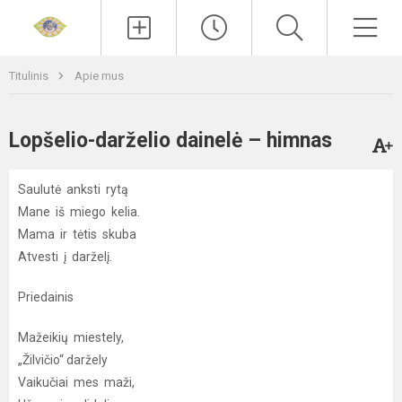
Paieška
Men
Titulinis
Apie mus
Lopšelio-darželio dainelė – himnas
Saulutė anksti rytą
Mane iš miego kelia.
Mama ir tėtis skuba
Atvesti į darželį.
Priedainis
Mažeikių miestely,
„Žilvičio“ daržely
Vaikučiai mes maži,