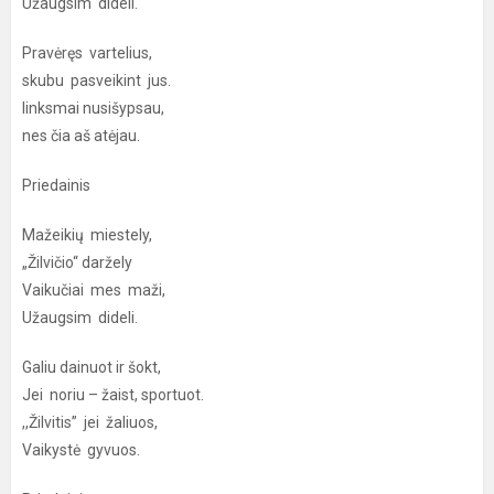
Užaugsim dideli.
Pravėręs vartelius,
skubu pasveikint jus.
linksmai nusišypsau,
nes čia aš atėjau.
Priedainis
Mažeikių miestely,
„Žilvičio“ daržely
Vaikučiai mes maži,
Užaugsim dideli.
Galiu dainuot ir šokt,
Jei noriu – žaist, sportuot.
,,Žilvitis” jei žaliuos,
Vaikystė gyvuos.