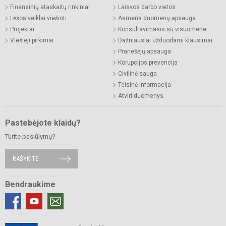
Finansinių ataskaitų rinkiniai
Laisvos darbo vietos
Lėšos veiklai viešinti
Asmens duomenų apsauga
Projektai
Konsultavimasis su visuomene
Viešieji pirkimai
Dažniausiai užduodami klausimai
Pranešėjų apsauga
Korupcijos prevencija
Civilinė sauga
Teisinė informacija
Atviri duomenys
Pastebėjote klaidų?
Turite pasiūlymų?
RAŠYKITE
Bendraukime