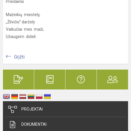
Priedainis
Mažeikių miestely,
„Žilvičio“ daržely
Vaikučiai mes maži,
Užaugsim dideli.
Grįžti
PROJEKTAI
DOKUMENTAI