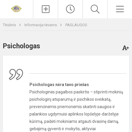
Paieška
Men
Titulinis
Informacija tėvams
PASLAUGOS
Psichologas
Psichologas nėra tavo priešas
Psichologinės pagalbos paskirtis – stiprinti mokinių
psichologinį atsparumą ir psichikos sveikatą,
prevencinėmis priemonėmis skatinti saugios ir
palankios ugdymuisi aplinkos lopšelyje-darželyje
kūrimą, padėti mokiniams atgauti dvasinę darną,
gebėjimą gyventi ir mokytis, aktyviai