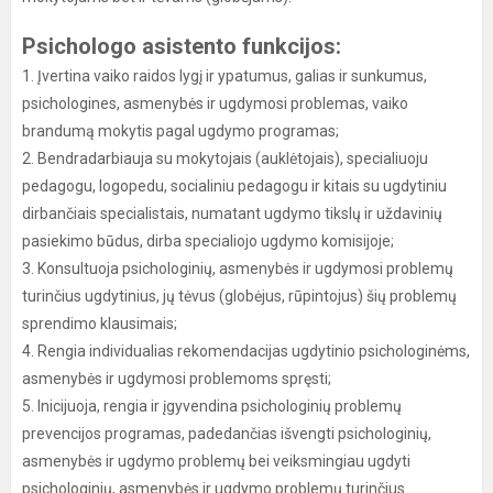
Psichologo asistento funkcijos:
1. Įvertina vaiko raidos lygį ir ypatumus, galias ir sunkumus,
psichologines, asmenybės ir ugdymosi problemas, vaiko
brandumą mokytis pagal ugdymo programas;
2. Bendradarbiauja su mokytojais (auklėtojais), specialiuoju
pedagogu, logopedu, socialiniu pedagogu ir kitais su ugdytiniu
dirbančiais specialistais, numatant ugdymo tikslų ir uždavinių
pasiekimo būdus, dirba specialiojo ugdymo komisijoje;
3. Konsultuoja psichologinių, asmenybės ir ugdymosi problemų
turinčius ugdytinius, jų tėvus (globėjus, rūpintojus) šių problemų
sprendimo klausimais;
4. Rengia individualias rekomendacijas ugdytinio psichologinėms,
asmenybės ir ugdymosi problemoms spręsti;
5. Inicijuoja, rengia ir įgyvendina psichologinių problemų
prevencijos programas, padedančias išvengti psichologinių,
asmenybės ir ugdymo problemų bei veiksmingiau ugdyti
psichologinių, asmenybės ir ugdymo problemų turinčius