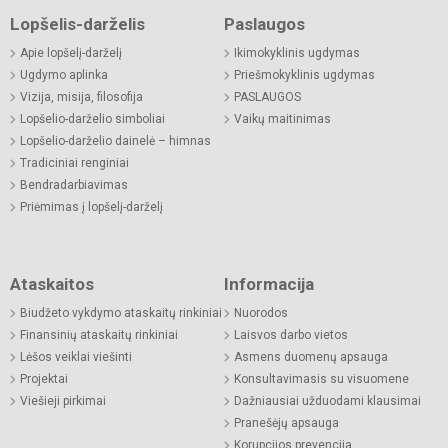
Lopšelis-darželis
Paslaugos
Apie lopšelį-darželį
Ikimokyklinis ugdymas
Ugdymo aplinka
Priešmokyklinis ugdymas
Vizija, misija, filosofija
PASLAUGOS
Lopšelio-darželio simboliai
Vaikų maitinimas
Lopšelio-darželio dainelė – himnas
Tradiciniai renginiai
Bendradarbiavimas
Priėmimas į lopšelį-darželį
Ataskaitos
Informacija
Biudžeto vykdymo ataskaitų rinkiniai
Nuorodos
Finansinių ataskaitų rinkiniai
Laisvos darbo vietos
Lėšos veiklai viešinti
Asmens duomenų apsauga
Projektai
Konsultavimasis su visuomene
Viešieji pirkimai
Dažniausiai užduodami klausimai
Pranešėjų apsauga
Korupcijos prevencija