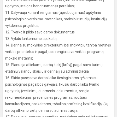
ugdymo įstaigos bendruomenės poreikius;
11. Dalyvauja kuriant rengiamas (aprobuojamas) ugdytinio
psichologinio vertinimo metodikas, mokslo ir studijų institucijų
vykdomus projektus;
12. Tvarko ir pildo savo darbo dokumentus;
13. Vykdo lankomumo apskaitą;
14. Derina su mokyklos direktoriumi bei mokytojų taryba metinės
veiklos prioritetus ir pagal juos rengia savo veiklos programą
mokslo metams;
15. Planuoja atliekamų darbų kiekį (krūvį) pagal savo turimų
etatinių valandų skaičių ir derina jį su administracija;
16. Skiria pusę savo darbo laiko tiesioginiams ryšiams su
psichologinės pagalbos gavėjais, likusiu darbo laiku tvarko
ugdytinių įvertinimų duomenis, dokumentus, rengia
rekomendacijas, prevencines programas, ruošiasi
konsultacijoms, paskaitoms, tobulina profesinę kvalifikaciją. Šių
darbų atlikimo vietą derina su administracija;