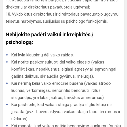
17. Reaguoja į smurtą ir patyčias, nedelsiant apie tai informuoti
direktorių ar direktoriaus pavaduotoją ugdymui;
18. Vykdo kitus direktoriaus ir direktoriaus pavaduotojo ugdymui
teisėtus nurodymus, susijusius su psichologo funkcijomis.
Nebijokite padėti vaikui ir kreipkitės į
psichologą:
Kai kyla klausimų dėl vaiko raidos.
Kai norite pasikonsultuoti dėl vaiko elgesio (vaikas
konfliktiškas, nepaklusnus, elgiasi agresyviai, sąmoningai
gadina daiktus, skriaudžia gyvūnus, meluoja).
Kai nerimą kelia vaiko emocinė būsena (vaikas atrodo
liūdnas, verksmingas, nenorintis bendrauti, irzlus,
išsigandęs, yra labai jautrus, baikštus ar neramus).
Kai pastebite, kad vaikas staiga pradėjo elgtis kitaip nei
įprasta (pvz.: buvęs aktyvus vaikas staiga tapo itin ramus ir
uždaras).
Kai manote, kad vaikas patiria bendravimo sunkumų (sunku