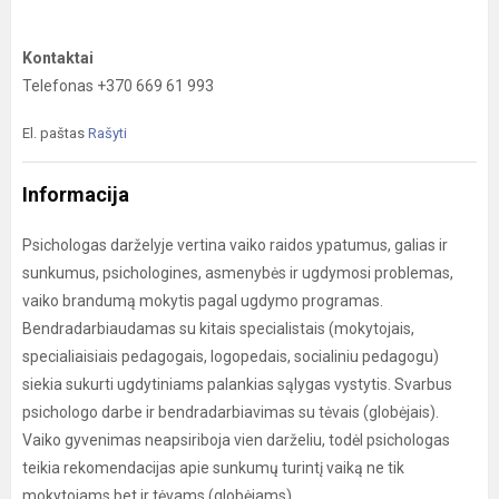
Kontaktai
Telefonas +370 669 61 993
El. paštas
Rašyti
Informacija
Psichologas darželyje vertina vaiko raidos ypatumus, galias ir
sunkumus, psichologines, asmenybės ir ugdymosi problemas,
vaiko brandumą mokytis pagal ugdymo programas.
Bendradarbiaudamas su kitais specialistais (mokytojais,
specialiaisiais pedagogais, logopedais, socialiniu pedagogu)
siekia sukurti ugdytiniams palankias sąlygas vystytis. Svarbus
psichologo darbe ir bendradarbiavimas su tėvais (globėjais).
Vaiko gyvenimas neapsiriboja vien darželiu, todėl psichologas
teikia rekomendacijas apie sunkumų turintį vaiką ne tik
mokytojams bet ir tėvams (globėjams).