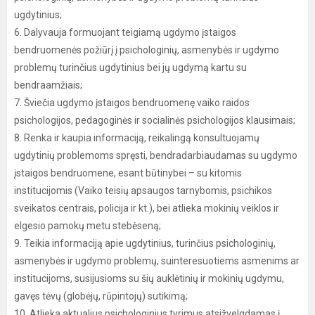
ugdytinius;
6. Dalyvauja formuojant teigiamą ugdymo įstaigos
bendruomenės požiūrį į psichologinių, asmenybės ir ugdymo
problemų turinčius ugdytinius bei jų ugdymą kartu su
bendraamžiais;
7. Šviečia ugdymo įstaigos bendruomenę vaiko raidos
psichologijos, pedagoginės ir socialinės psichologijos klausimais;
8. Renka ir kaupia informaciją, reikalingą konsultuojamų
ugdytinių problemoms spręsti, bendradarbiaudamas su ugdymo
įstaigos bendruomene, esant būtinybei – su kitomis
institucijomis (Vaiko teisių apsaugos tarnybomis, psichikos
sveikatos centrais, policija ir kt.), bei atlieka mokinių veiklos ir
elgesio pamokų metu stebėseną;
9. Teikia informaciją apie ugdytinius, turinčius psichologinių,
asmenybės ir ugdymo problemų, suinteresuotiems asmenims ar
institucijoms, susijusioms su šių auklėtinių ir mokinių ugdymu,
gavęs tėvų (globėjų, rūpintojų) sutikimą;
10. Atlieka aktualius psichologinius tyrimus atsižvelgdamas į