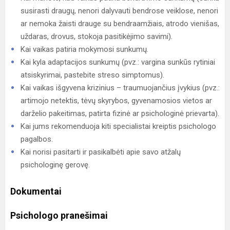
susirasti draugų, nenori dalyvauti bendrose veiklose, nenori
ar nemoka žaisti drauge su bendraamžiais, atrodo vienišas,
uždaras, drovus, stokoja pasitikėjimo savimi).
Kai vaikas patiria mokymosi sunkumų.
Kai kyla adaptacijos sunkumų (pvz.: vargina sunkūs rytiniai
atsiskyrimai, pastebite streso simptomus).
Kai vaikas išgyvena krizinius – traumuojančius įvykius (pvz.:
artimojo netektis, tėvų skyrybos, gyvenamosios vietos ar
darželio pakeitimas, patirta fizinė ar psichologinė prievarta).
Kai jums rekomenduoja kiti specialistai kreiptis psichologo
pagalbos.
Kai norisi pasitarti ir pasikalbėti apie savo atžalų
psichologinę gerovę.
Dokumentai
Psichologo pranešimai