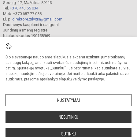
Sodų g. 17, Mažeikiai 89113
Tel.
+370 443 65 034
Mob. +370 687 77 088
El. p.
direktore.zilvitis@gmail.com
Duomenys kaupiami ir saugomi
Juridinių asmenų registre
Įstaigos kodas 190158969
Šioje svetainėje naudojame slapukus siekdami užtikrinti jums teikiamų
© 2024. Mažeikių lopšelis-darželis „Žilvitis“. Visos teisės saugomos.
Kopijuoti turinį be raštiško įstaigos administracijos sutikimo griežtai draudžiama.
paslaugų kokybę, analizuoti svetainės naudojimą ir optimizuoti naršymo
patirtį. Spustelėję mygtuką „Sutinku“, jūs patvirtinate, kad sutinkate su visų
Prieinamumo paraiška
Slapukų valdymas
slapukų naudojimu šioje svetainėje. Jei norite atšaukti arba pakeisti savo
sutikimus, prašome apsilankyti
slapukų valdymo puslapyje
.
Sumanus būdas atnaujinti
mokyklos interneto
svetainę
NUSTATYMAI
NESUTINKU
SUTINKU