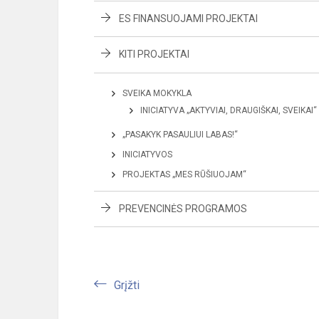
ES FINANSUOJAMI PROJEKTAI
KITI PROJEKTAI
SVEIKA MOKYKLA
INICIATYVA „AKTYVIAI, DRAUGIŠKAI, SVEIKAI“
„PASAKYK PASAULIUI LABAS!“
INICIATYVOS
PROJEKTAS „MES RŪŠIUOJAM“
PREVENCINĖS PROGRAMOS
Grįžti