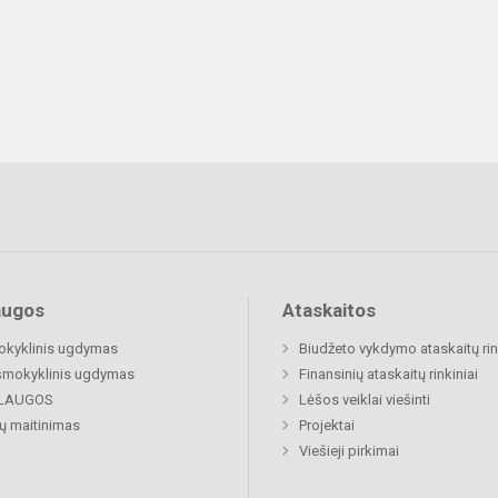
augos
Ataskaitos
okyklinis ugdymas
Biudžeto vykdymo ataskaitų rin
šmokyklinis ugdymas
Finansinių ataskaitų rinkiniai
LAUGOS
Lėšos veiklai viešinti
ų maitinimas
Projektai
Viešieji pirkimai