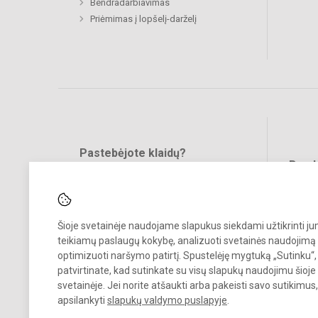
Bendradarbiavimas
Priėmimas į lopšelį-darželį
Pastebėjote klaidų?
Bend
Turite pasiūlymų?
RAŠYKITE
Šioje svetainėje naudojame slapukus siekdami užtikrinti j
teikiamų paslaugų kokybę, analizuoti svetainės naudojimą 
optimizuoti naršymo patirtį. Spustelėję mygtuką „Sutinku“,
patvirtinate, kad sutinkate su visų slapukų naudojimu šioje
svetainėje. Jei norite atšaukti arba pakeisti savo sutikimu
© 2024. Mažeikių lopšelis-darželis „Žilvitis“. Visos teisės saugomos.
apsilankyti
slapukų valdymo puslapyje
.
Kopijuoti turinį be raštiško įstaigos administracijos sutikimo griežtai
draudžiama.