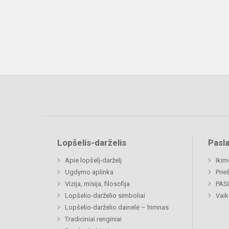
Lopšelis-darželis
Pasl
Apie lopšelį-darželį
Ikim
Ugdymo aplinka
Prie
Vizija, misija, filosofija
PAS
Lopšelio-darželio simboliai
Vaik
Lopšelio-darželio dainelė – himnas
Tradiciniai renginiai