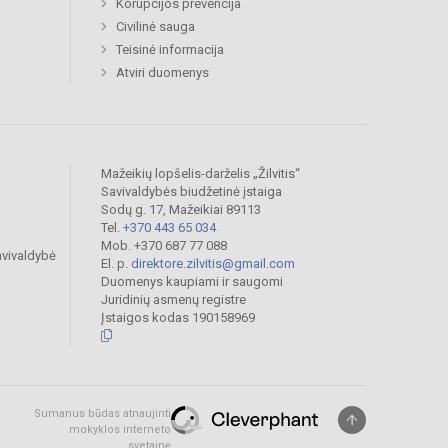
Korupcijos prevencija
Civilinė sauga
Teisinė informacija
Atviri duomenys
Mažeikių lopšelis-darželis „Žilvitis“
Savivaldybės biudžetinė įstaiga
Sodų g. 17, Mažeikiai 89113
Tel.
+370 443 65 034
Mob. +370 687 77 088
avivaldybė
El. p.
direktore.zilvitis@gmail.com
Duomenys kaupiami ir saugomi
Juridinių asmenų registre
Įstaigos kodas 190158969
Sumanus būdas atnaujinti
mokyklos interneto
svetainę