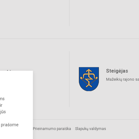
Steigėjas
raukime
Mažeikių rajono s
ums
ir
 jūs
s, prašome
Prieinamumo paraiška
Slapukų valdymas