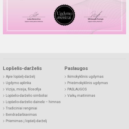
Lopšelis-darželis
Paslaugos
Apie lopšelį-darželį
Ikimokyklinis ugdymas
Ugdymo aplinka
Priešmokyklinis ugdymas
Vizija, misija, filosofija
PASLAUGOS
Lopšelio-darželio simboliai
Vaikų maitinimas
Lopšelio-darželio dainelė – himnas
Tradiciniai renginiai
Bendradarbiavimas
Priėmimas į lopšelį-darželį