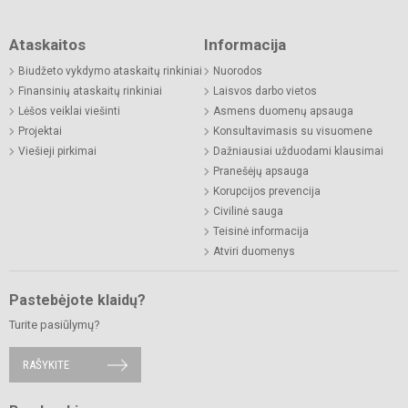
Ataskaitos
Informacija
Biudžeto vykdymo ataskaitų rinkiniai
Nuorodos
Finansinių ataskaitų rinkiniai
Laisvos darbo vietos
Lėšos veiklai viešinti
Asmens duomenų apsauga
Projektai
Konsultavimasis su visuomene
Viešieji pirkimai
Dažniausiai užduodami klausimai
Pranešėjų apsauga
Korupcijos prevencija
Civilinė sauga
Teisinė informacija
Atviri duomenys
Pastebėjote klaidų?
Turite pasiūlymų?
RAŠYKITE