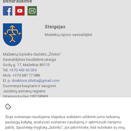
Bendraukime
Steigėjas
Mažeikių rajono savivaldybė
Mažeikių lopšelis-darželis „Žilvitis“
Savivaldybės biudžetinė įstaiga
Sodų g. 17, Mažeikiai 89113
Tel.
+370 443 65 034
Mob. +370 687 77 088
El. p.
direktore.zilvitis@gmail.com
Duomenys kaupiami ir saugomi
Juridinių asmenų registre
Įstaigos kodas 190158969
Šioje svetainėje naudojame slapukus siekdami užtikrinti jums teikiamų
© 2024. Mažeikių lopšelis-darželis „Žilvitis“. Visos teisės saugomos.
Kopijuoti turinį be raštiško įstaigos administracijos sutikimo griežtai draudžiama.
paslaugų kokybę, analizuoti svetainės naudojimą ir optimizuoti naršymo
patirtį. Spustelėję mygtuką „Sutinku“, jūs patvirtinate, kad sutinkate su visų
Prieinamumo paraiška
Slapukų valdymas