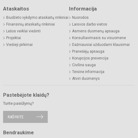
Ataskaitos
Informacija
Biudžeto vykdymo ataskaitų rinkiniai
Nuorodos
Finansinių ataskaitų rinkiniai
Laisvos darbo vietos
Lėšos veiklai viešinti
Asmens duomenų apsauga
Projektai
Konsultavimasis su visuomene
Viešieji pirkimai
Dažniausiai užduodami klausimai
Pranešėjų apsauga
Korupcijos prevencija
Civilinė sauga
Teisinė informacija
Atviri duomenys
Pastebėjote klaidų?
Turite pasiūlymų?
RAŠYKITE
Bendraukime