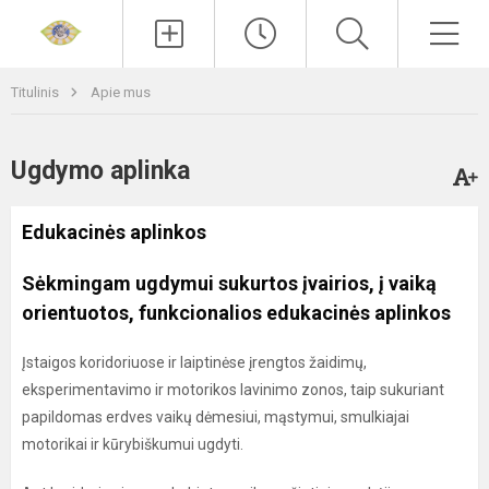
Paieška
Men
Titulinis
Apie mus
Ugdymo aplinka
Edukacinės aplinkos
Sėkmingam ugdymui sukurtos įvairios, į vaiką
orientuotos, funkcionalios edukacinės aplinkos
Įstaigos koridoriuose ir laiptinėse įrengtos žaidimų,
eksperimentavimo ir motorikos lavinimo zonos, taip sukuriant
papildomas erdves vaikų dėmesiui, mąstymui, smulkiajai
motorikai ir kūrybiškumui ugdyti.