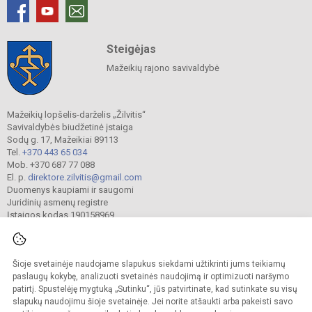
Steigėjas
Mažeikių rajono savivaldybė
Mažeikių lopšelis-darželis „Žilvitis“
Savivaldybės biudžetinė įstaiga
Sodų g. 17, Mažeikiai 89113
Tel.
+370 443 65 034
Mob. +370 687 77 088
El. p.
direktore.zilvitis@gmail.com
Duomenys kaupiami ir saugomi
Juridinių asmenų registre
Įstaigos kodas 190158969
Šioje svetainėje naudojame slapukus siekdami užtikrinti jums teikiamų
© 2024. Mažeikių lopšelis-darželis „Žilvitis“. Visos teisės saugomos.
Kopijuoti turinį be raštiško įstaigos administracijos sutikimo griežtai draudžiama.
paslaugų kokybę, analizuoti svetainės naudojimą ir optimizuoti naršymo
patirtį. Spustelėję mygtuką „Sutinku“, jūs patvirtinate, kad sutinkate su visų
Prieinamumo paraiška
Slapukų valdymas
slapukų naudojimu šioje svetainėje. Jei norite atšaukti arba pakeisti savo