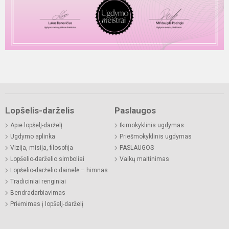
Lopšelis-darželis
Paslaugos
Apie lopšelį-darželį
Ikimokyklinis ugdymas
Ugdymo aplinka
Priešmokyklinis ugdymas
Vizija, misija, filosofija
PASLAUGOS
Lopšelio-darželio simboliai
Vaikų maitinimas
Lopšelio-darželio dainelė – himnas
Tradiciniai renginiai
Bendradarbiavimas
Priėmimas į lopšelį-darželį