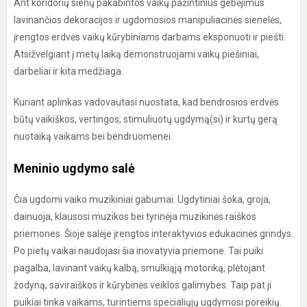
Ant koridorių sienų pakabintos vaikų pažintinius gebėjimus
lavinančios dekoracijos ir ugdomosios manipuliacinės sienelės,
įrengtos erdvės vaikų kūrybiniams darbams eksponuoti ir piešti.
Atsižvelgiant į metų laiką demonstruojami vaikų piešiniai,
darbeliai ir kita medžiaga.
Kuriant aplinkas vadovautasi nuostata, kad bendrosios erdvės
būtų vaikiškos, vertingos, stimuliuotų ugdymą(si) ir kurtų gerą
nuotaiką vaikams bei bendruomenei.
Meninio ugdymo salė
Čia ugdomi vaiko muzikiniai gabumai. Ugdytiniai šoka, groja,
dainuoja, klausosi muzikos bei tyrinėja muzikinės raiškos
priemones. Šioje salėje įrengtos interaktyvios edukacinės grindys.
Po pietų vaikai naudojasi šia inovatyvia priemone. Tai puiki
pagalba, lavinant vaikų kalbą, smulkiąją motoriką, plėtojant
žodyną, saviraiškos ir kūrybinės veiklos galimybes. Taip pat ji
puikiai tinka vaikams, turintiems specialiųjų ugdymosi poreikių.