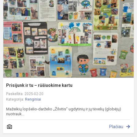
ir
t
–
r
k
Prisijunk ir tu – rūšiuokime kartu
Paskelbta: 2025-02-20
Kategorija:
Renginiai
Mažeikių lopšelio-darželio „Žilvitis“ ugdytinių ir jų tėvelių (globėjų)
nuotrauk...
Plačiau