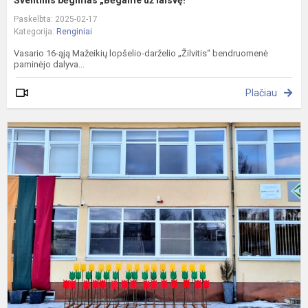
Šventinis bėgimas „Bėgame už laisvę!“
Paskelbta: 2025-02-17
Kategorija:
Renginiai
Vasario 16-ąją Mažeikių lopšelio-darželio „Žilvitis“ bendruomenė
paminėjo dalyva...
Plačiau
L
v
a
d