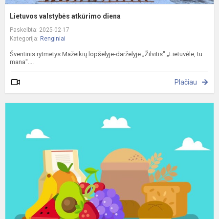
Lietuvos valstybės atkūrimo diena
Paskelbta: 2025-02-17
Kategorija:
Renginiai
Šventinis rytmetys Mažeikių lopšelyje-darželyje „Žilvitis" „Lietuvėle, tu
mana"....
Plačiau
E
m
v