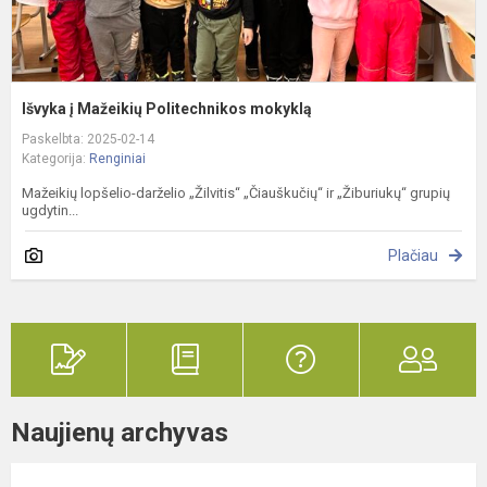
Išvyka į Mažeikių Politechnikos mokyklą
Paskelbta: 2025-02-14
Kategorija:
Renginiai
Mažeikių lopšelio-darželio „Žilvitis“ „Čiauškučių“ ir „Žiburiukų“ grupių
ugdytin...
Plačiau
Naujienų archyvas