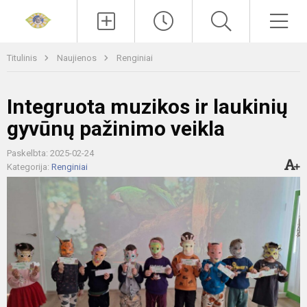
Paieška
Men
Titulinis
Naujienos
Renginiai
Integruota muzikos ir laukinių
gyvūnų pažinimo veikla
Paskelbta: 2025-02-24
Kategorija:
Renginiai