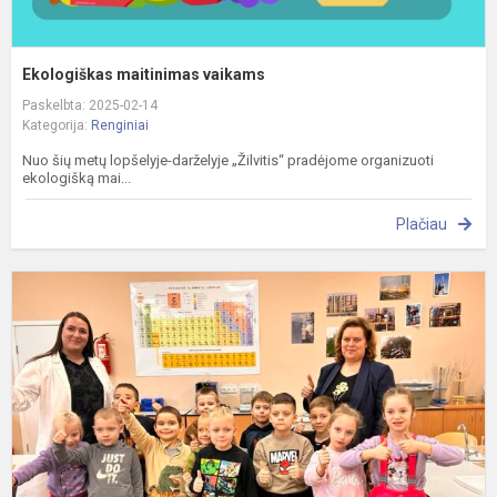
Ekologiškas maitinimas vaikams
Paskelbta: 2025-02-14
Kategorija:
Renginiai
Nuo šių metų lopšelyje-darželyje „Žilvitis“ pradėjome organizuoti
ekologišką mai...
Plačiau
I
į
M
P
m