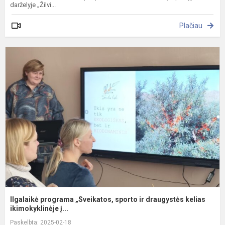
darželyje „Žilvi...
Plačiau
I
p
„
s
ir
d
k
Ilgalaikė programa „Sveikatos, sporto ir draugystės kelias
ikimokyklinėje į...
Paskelbta: 2025-02-18