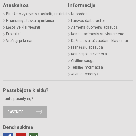
Ataskaitos
Informacija
Biudžeto vykdymo ataskaitų rinkiniai
Nuorodos
Finansinių ataskaitų rinkiniai
Laisvos darbo vietos
Lėšos veiklai viešinti
Asmens duomenų apsauga
Projektai
Konsultavimasis su visuomene
Viešieji pirkimai
Dažniausiai užduodami klausimai
Pranešėjų apsauga
Korupcijos prevencija
Civilinė sauga
Teisinė informacija
Atviri duomenys
Pastebėjote klaidų?
Turite pasiūlymų?
RAŠYKITE
Bendraukime