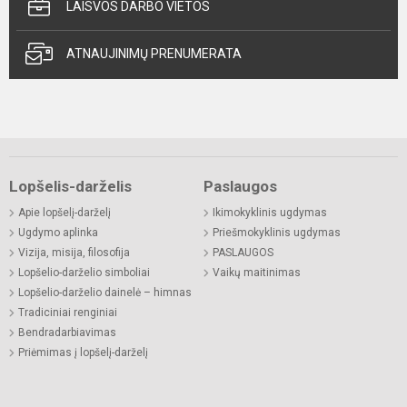
LAISVOS DARBO VIETOS
ATNAUJINIMŲ PRENUMERATA
Lopšelis-darželis
Paslaugos
Apie lopšelį-darželį
Ikimokyklinis ugdymas
Ugdymo aplinka
Priešmokyklinis ugdymas
Vizija, misija, filosofija
PASLAUGOS
Lopšelio-darželio simboliai
Vaikų maitinimas
Lopšelio-darželio dainelė – himnas
Tradiciniai renginiai
Bendradarbiavimas
Priėmimas į lopšelį-darželį