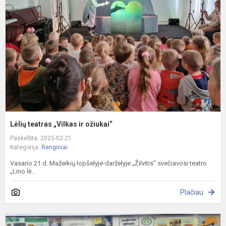
„
ir
o
Lėlių teatras „Vilkas ir ožiukai“
Paskelbta: 2025-02-21
Kategorija:
Renginiai
Vasario 21 d. Mažeikių lopšelyje-darželyje „Žilvitis“ svečiavosi teatro
„Lino lė...
Plačiau
P