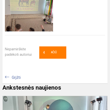
Nepamirškite
4
AČIŪ
padėkoti autoriui
Grįžti
Ankstesnės naujienos
L
t