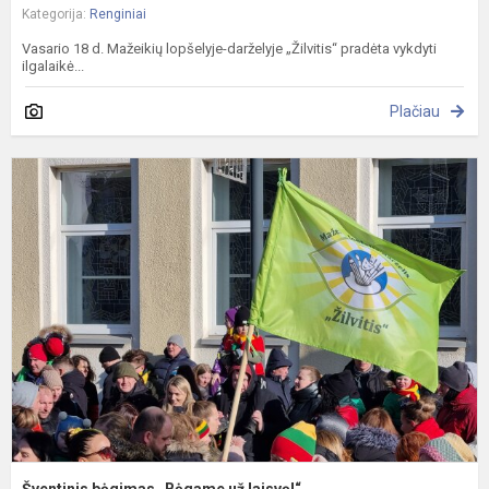
Kategorija:
Renginiai
Vasario 18 d. Mažeikių lopšelyje-darželyje „Žilvitis“ pradėta vykdyti
ilgalaikė...
Plačiau
Š
b
„
u
l