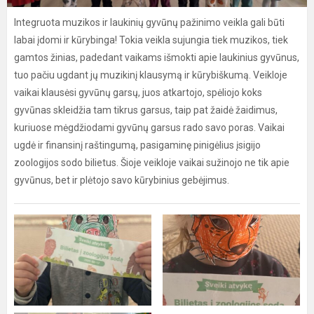
Integruota muzikos ir laukinių gyvūnų pažinimo veikla gali būti
labai įdomi ir kūrybinga! Tokia veikla sujungia tiek muzikos, tiek
gamtos žinias, padedant vaikams išmokti apie laukinius gyvūnus,
tuo pačiu ugdant jų muzikinį klausymą ir kūrybiškumą. Veikloje
vaikai klausėsi gyvūnų garsų, juos atkartojo, spėliojo koks
gyvūnas skleidžia tam tikrus garsus, taip pat žaidė žaidimus,
kuriuose mėgdžiodami gyvūnų garsus rado savo poras. Vaikai
ugdė ir finansinį raštingumą, pasigaminę pinigėlius įsigijo
zoologijos sodo bilietus. Šioje veikloje vaikai sužinojo ne tik apie
gyvūnus, bet ir plėtojo savo kūrybinius gebėjimus.