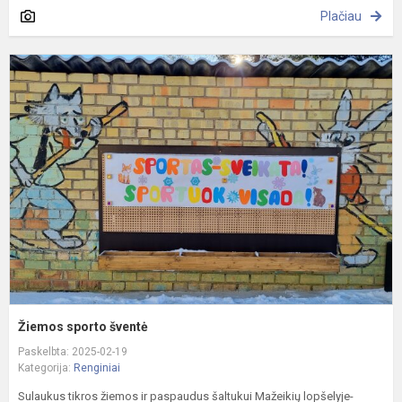
Plačiau
Ž
s
š
Žiemos sporto šventė
Paskelbta: 2025-02-19
Kategorija:
Renginiai
Sulaukus tikros žiemos ir paspaudus šaltukui Mažeikių lopšelyje-