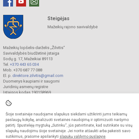
Steigėjas
Mažeikių rajono savivaldybė
Mažeikių lopšelis-darželis „Žilvitis“
Savivaldybės biudžetinė įstaiga
Sodų g. 17, Mažeikiai 89113
Tel.
+370 443 65 034
Mob. +370 687 77 088
El. p.
direktore.zilvitis@gmail.com
Duomenys kaupiami ir saugomi
Juridinių asmenų registre
Įstaigos kodas 190158969
Šioje svetainėje naudojame slapukus siekdami užtikrinti jums teikiamų
© 2024. Mažeikių lopšelis-darželis „Žilvitis“. Visos teisės saugomos.
Kopijuoti turinį be raštiško įstaigos administracijos sutikimo griežtai draudžiama.
paslaugų kokybę, analizuoti svetainės naudojimą ir optimizuoti naršymo
patirtį. Spustelėję mygtuką „Sutinku“, jūs patvirtinate, kad sutinkate su visų
Prieinamumo paraiška
Slapukų valdymas
slapukų naudojimu šioje svetainėje. Jei norite atšaukti arba pakeisti savo
sutikimus, prašome apsilankyti
slapukų valdymo puslapyje
.
Sumanus būdas atnaujinti