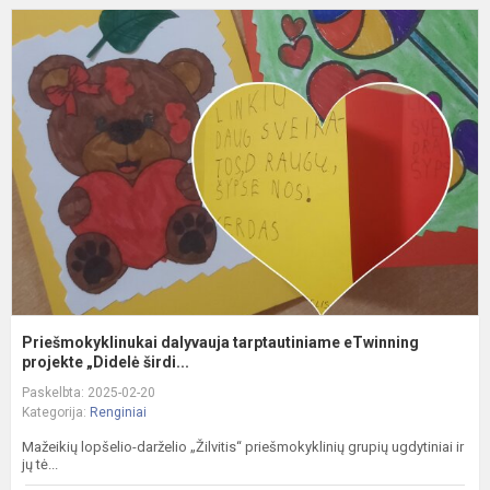
P
d
t
e
p
Priešmokyklinukai dalyvauja tarptautiniame eTwinning
projekte „Didelė širdi...
Paskelbta: 2025-02-20
Kategorija:
Renginiai
Mažeikių lopšelio-darželio „Žilvitis“ priešmokyklinių grupių ugdytiniai ir
jų tė...