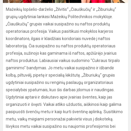
Mažeikių lopšelio-darželio „Žilvitis“ „Čiauškučių“ ir „Žiburiukų“
grupių ugdytiniai lankėsi Mažeikių Politechnikos mokykloje.
„Čiauškučių“ grupės vaikai susipažino su naftos produktų
operatoriaus profesija. Vaikus pasitikusi mokyklos karjeros
koordinatorė, ilgais ir klaidžiais koridoriais nuvedė į naftos
laboratoriją. Čia susipažino su naftos produktų operatoriaus
profesija, sužinojo kas gaminama iš naftos, apžiūrėjo įvairius
naftos produktus️. Labiausiai vaikus sudomino "Cukraus tirpalo
gaminimo" bandymas. Jo metu vaikai susipažino ir išbandė
kolbą, piltuvėlį, pipetę ir specialią lėkštutę. „Žiburiukų“ grupės
ugdytiniai susipažino su renginių paslaugų organizatoriaus
specialybės ypatumais, kuo šis darbas įdomus ir naudingas.
Ugdytiniai aptarė ir diskutavo apie įvairias šventes, kaip jas
organizuoti ir švęsti. Vaikai atliko užduotis, aiškinosi kaip galima
pasipuošti švenčių metu ir kaip kurti šventinę aplinką. Susitikimo
metu, vaikų mėgiami personažai pakvietė visus į diskoteką.
Išvykos metu vaikai susipažino su naujomis profesijomis bei