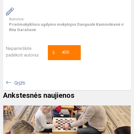
Autorius:
Priešmokyklinio ugdymo mokytojos Danguolė Kaminskienė ir
Rita Garalienė
Nepamirškite
5
AČIŪ
padėkoti autoriui
Grįžti
Ankstesnės naujienos
Š
k
p
L