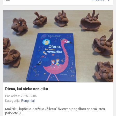
D
k
n
n
Diena, kai nieko nenutiko
Paskelbta: 2025-02-06
Kategorija:
Renginiai
Mažeikių lopšelio-darželio „Žilvitis“ švietimo pagalbos specialistės
pakvietė „L...