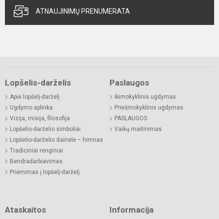
ATNAUJINIMŲ PRENUMERATA
Lopšelis-darželis
Paslaugos
Apie lopšelį-darželį
Ikimokyklinis ugdymas
Ugdymo aplinka
Priešmokyklinis ugdymas
Vizija, misija, filosofija
PASLAUGOS
Lopšelio-darželio simboliai
Vaikų maitinimas
Lopšelio-darželio dainelė – himnas
Tradiciniai renginiai
Bendradarbiavimas
Priėmimas į lopšelį-darželį
Ataskaitos
Informacija