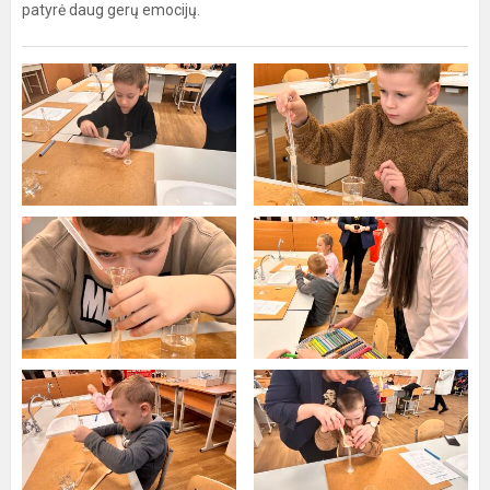
patyrė daug gerų emocijų.