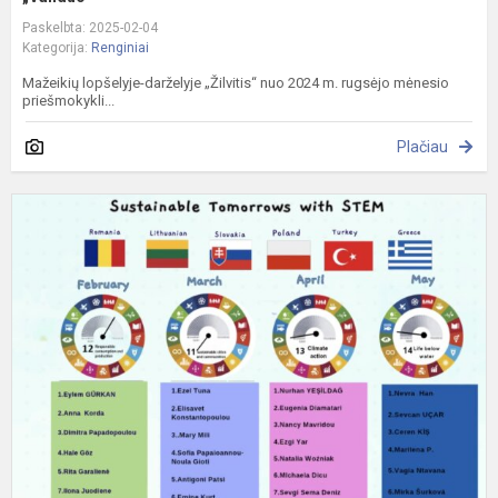
Paskelbta: 2025-02-04
Kategorija:
Renginiai
Mažeikių lopšelyje-darželyje „Žilvitis“ nuo 2024 m. rugsėjo mėnesio
priešmokykli...
Plačiau
T
p
„
r
s
S