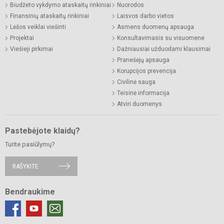
Biudžeto vykdymo ataskaitų rinkiniai
Nuorodos
Finansinių ataskaitų rinkiniai
Laisvos darbo vietos
Lėšos veiklai viešinti
Asmens duomenų apsauga
Projektai
Konsultavimasis su visuomene
Viešieji pirkimai
Dažniausiai užduodami klausimai
Pranešėjų apsauga
Korupcijos prevencija
Civilinė sauga
Teisinė informacija
Atviri duomenys
Pastebėjote klaidų?
Turite pasiūlymų?
RAŠYKITE
Bendraukime