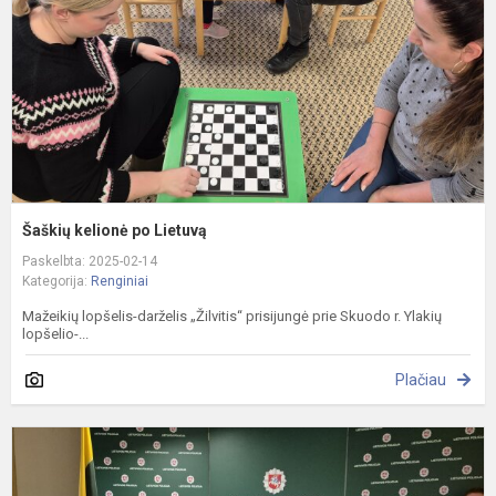
Šaškių kelionė po Lietuvą
Paskelbta: 2025-02-14
Kategorija:
Renginiai
Mažeikių lopšelis-darželis „Žilvitis“ prisijungė prie Skuodo r. Ylakių
lopšelio-...
Plačiau
I
į
M