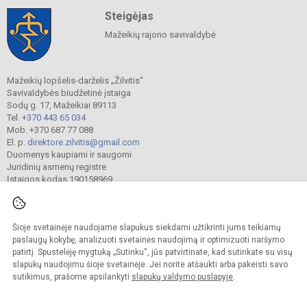
Steigėjas
Mažeikių rajono savivaldybė
Mažeikių lopšelis-darželis „Žilvitis“
Savivaldybės biudžetinė įstaiga
Sodų g. 17, Mažeikiai 89113
Tel.
+370 443 65 034
Mob. +370 687 77 088
El. p.
direktore.zilvitis@gmail.com
Duomenys kaupiami ir saugomi
Juridinių asmenų registre
Įstaigos kodas 190158969
Šioje svetainėje naudojame slapukus siekdami užtikrinti jums teikiamų
© 2024. Mažeikių lopšelis-darželis „Žilvitis“. Visos teisės saugomos.
Kopijuoti turinį be raštiško įstaigos administracijos sutikimo griežtai draudžiama.
paslaugų kokybę, analizuoti svetainės naudojimą ir optimizuoti naršymo
patirtį. Spustelėję mygtuką „Sutinku“, jūs patvirtinate, kad sutinkate su visų
Prieinamumo paraiška
Slapukų valdymas
slapukų naudojimu šioje svetainėje. Jei norite atšaukti arba pakeisti savo
sutikimus, prašome apsilankyti
slapukų valdymo puslapyje
.
Sumanus būdas atnaujinti
mokyklos interneto
svetainę