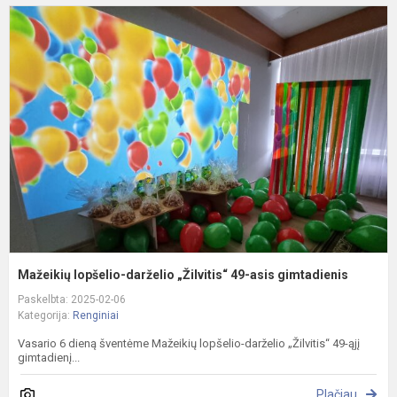
M
l
d
„
4
a
g
Mažeikių lopšelio-darželio „Žilvitis“ 49-asis gimtadienis
Paskelbta: 2025-02-06
Kategorija:
Renginiai
Vasario 6 dieną šventėme Mažeikių lopšelio-darželio „Žilvitis“ 49-ąjį
gimtadienį...
Plačiau