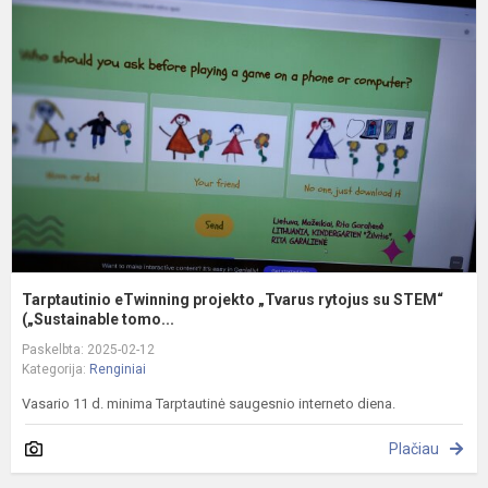
e
p
„
r
s
S
(„
Tarptautinio eTwinning projekto „Tvarus rytojus su STEM“
(„Sustainable tomo...
Paskelbta: 2025-02-12
Kategorija:
Renginiai
Vasario 11 d. minima Tarptautinė saugesnio interneto diena.
Plačiau