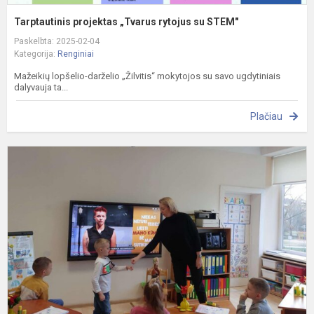
Tarptautinis projektas „Tvarus rytojus su STEM"
Paskelbta: 2025-02-04
Kategorija:
Renginiai
Mažeikių lopšelio-darželio „Žilvitis“ mokytojos su savo ugdytiniais
dalyvauja ta...
Plačiau
L
p