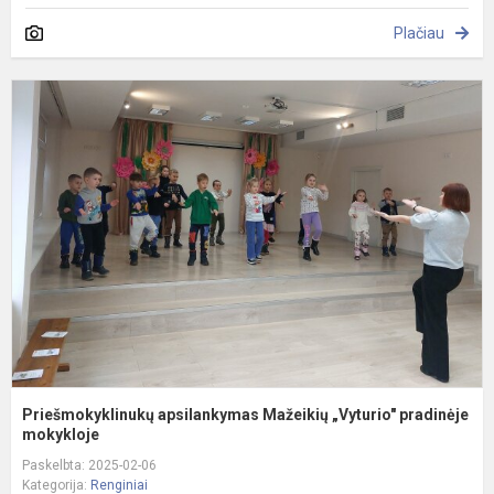
Plačiau
P
a
M
„
p
Priešmokyklinukų apsilankymas Mažeikių „Vyturio" pradinėje
mokykloje
Paskelbta: 2025-02-06
Kategorija:
Renginiai