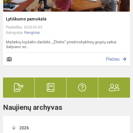
Lytiškumo pamokėlė
Paskelbta: 2025-02-03
Kategorija:
Renginiai
Mažeikių lopšelio-darželio ,,Žilvitis“ priešmokyklinių grupių vaikai
dalyvavo so...
Plačiau
Naujienų archyvas
2026