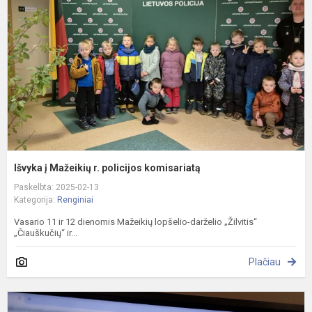
r.
p
k
Išvyka į Mažeikių r. policijos komisariatą
Paskelbta: 2025-02-13
Kategorija:
Renginiai
Vasario 11 ir 12 dienomis Mažeikių lopšelio-darželio „Žilvitis“
„Čiauškučių“ ir...
Plačiau
T