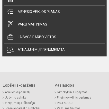
MĖNESIO VEIKLOS PLANAS
VAIKŲ MAITINIMAS
LAISVOS DARBO VIETOS
ATNAUJINIMŲ PRENUMERATA
Lopšelis-darželis
Paslaugos
Apie lopšelį-darželį
Ikimokyklinis ugdymas
Ugdymo aplinka
Priešmokyklinis ugdymas
Vizija, misija, filosofija
PASLAUGOS
Lopšelio-darželio simboliai
Vaikų maitinimas