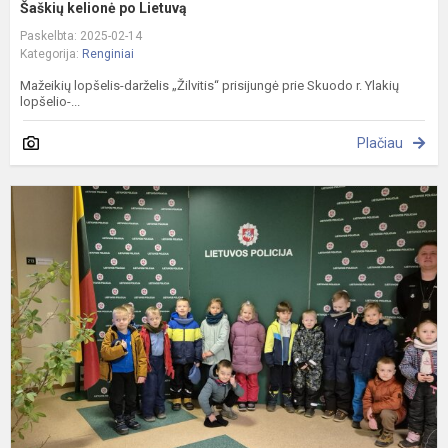
Šaškių kelionė po Lietuvą
Paskelbta: 2025-02-14
Kategorija:
Renginiai
Mažeikių lopšelis-darželis „Žilvitis“ prisijungė prie Skuodo r. Ylakių
lopšelio-...
Plačiau
I
į
M
r.
p
k