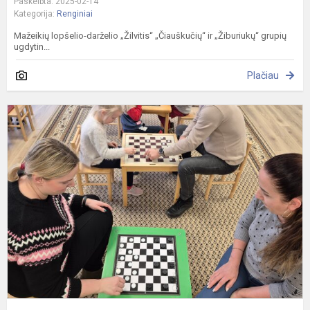
Paskelbta: 2025-02-14
Kategorija:
Renginiai
Mažeikių lopšelio-darželio „Žilvitis“ „Čiauškučių“ ir „Žiburiukų“ grupių
ugdytin...
Plačiau
Š
k
p
L