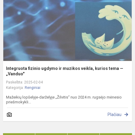
ir
m
v
k
t
—.
Integruota fizinio ugdymo ir muzikos veikla, kurios tema —
„Vanduo"
Paskelbta: 2025-02-04
Kategorija:
Renginiai
Mažeikių lopšelyje-darželyje „Žilvitis“ nuo 2024 m. rugsėjo mėnesio
priešmokykli...
Plačiau