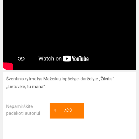
Šventinis rytmetys Mažeikių lopšelyje-darželyje „Žilvitis"
„Lietuvėle, tu mana".
Nepamirškite
9
AČIŪ
padėkoti autoriui