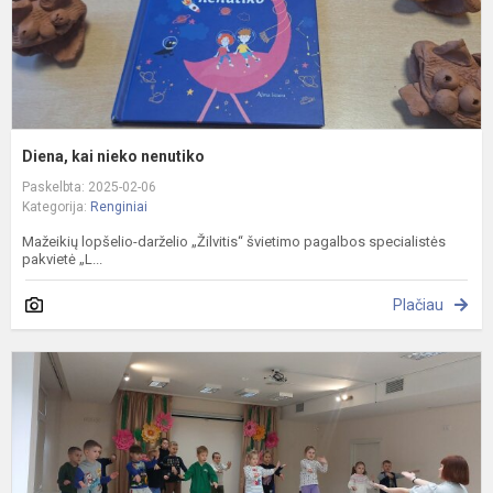
Diena, kai nieko nenutiko
Paskelbta: 2025-02-06
Kategorija:
Renginiai
Mažeikių lopšelio-darželio „Žilvitis“ švietimo pagalbos specialistės
pakvietė „L...
Plačiau
P
a
M
„
p