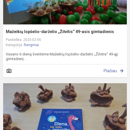
Mažeikių lopšelio-darželio „Žilvitis“ 49-asis gimtadienis
Paskelbta: 2025-02-06
Kategorija:
Renginiai
Vasario 6 dieną šventėme Mažeikių lopšelio-darželio „Žilvitis“ 49-ąjį
gimtadienį...
Plačiau
D
k
n
n