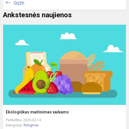
Grįžti
Ankstesnės naujienos
E
m
v
Ekologiškas maitinimas vaikams
Paskelbta: 2025-02-14
Kategorija:
Renginiai