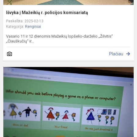
Išvyka į Mažeikių r. policijos komisariatą
Paskelbta: 2025-02-13
Kategorija:
Renginiai
Vasario 11 ir 12 dienomis Mažeikių lopšelio-darželio „Žilvitis“
„Čiauškučių“ ir...
Plačiau
T
e
p
„
r
s
S
(„