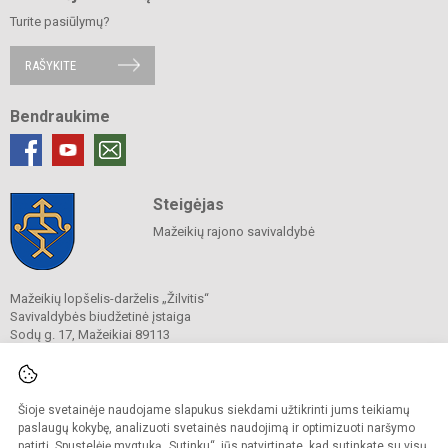
Turite pasiūlymų?
RAŠYKITE
Bendraukime
Steigėjas
Mažeikių rajono savivaldybė
Mažeikių lopšelis-darželis „Žilvitis“
Savivaldybės biudžetinė įstaiga
Sodų g. 17, Mažeikiai 89113
Tel.
+370 443 65 034
Mob. +370 687 77 088
El. p.
direktore.zilvitis@gmail.com
Duomenys kaupiami ir saugomi
Šioje svetainėje naudojame slapukus siekdami užtikrinti jums teikiamų
Juridinių asmenų registre
paslaugų kokybę, analizuoti svetainės naudojimą ir optimizuoti naršymo
Įstaigos kodas 190158969
patirtį. Spustelėję mygtuką „Sutinku“, jūs patvirtinate, kad sutinkate su visų