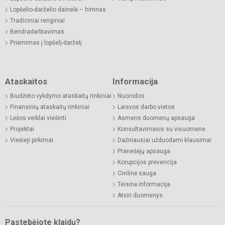
Lopšelio-darželio dainelė – himnas
Tradiciniai renginiai
Bendradarbiavimas
Priėmimas į lopšelį-darželį
Ataskaitos
Informacija
Biudžeto vykdymo ataskaitų rinkiniai
Nuorodos
Finansinių ataskaitų rinkiniai
Laisvos darbo vietos
Lėšos veiklai viešinti
Asmens duomenų apsauga
Projektai
Konsultavimasis su visuomene
Viešieji pirkimai
Dažniausiai užduodami klausimai
Pranešėjų apsauga
Korupcijos prevencija
Civilinė sauga
Teisinė informacija
Atviri duomenys
Pastebėjote klaidų?