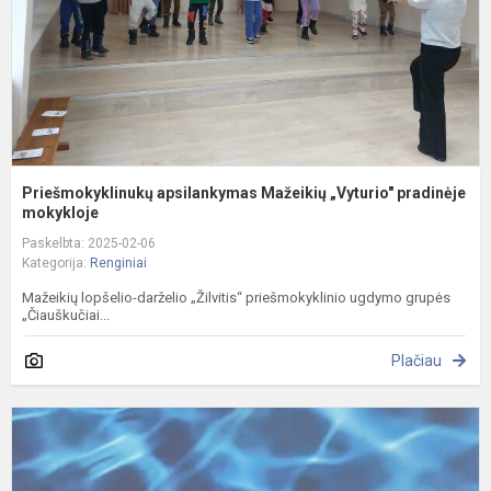
Priešmokyklinukų apsilankymas Mažeikių „Vyturio" pradinėje
mokykloje
Paskelbta: 2025-02-06
Kategorija:
Renginiai
Mažeikių lopšelio-darželio „Žilvitis“ priešmokyklinio ugdymo grupės
„Čiauškučiai...
Plačiau
I
f
u