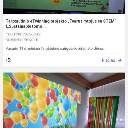
Tarptautinio eTwinning projekto „Tvarus rytojus su STEM“
(„Sustainable tomo...
Paskelbta: 2025-02-12
Kategorija:
Renginiai
Vasario 11 d. minima Tarptautinė saugesnio interneto diena.
Plačiau
M
l
d
„
4
a
g