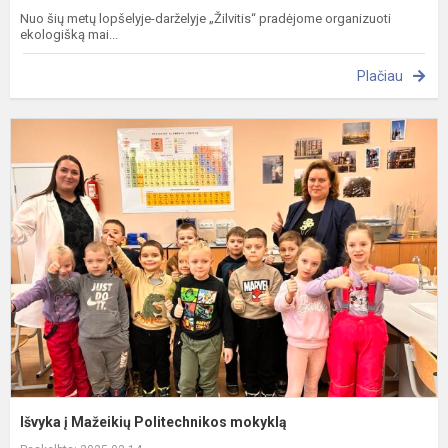
Nuo šių metų lopšelyje-darželyje „Žilvitis“ pradėjome organizuoti
ekologišką mai...
Plačiau
I
į
M
P
m
Išvyka į Mažeikių Politechnikos mokyklą