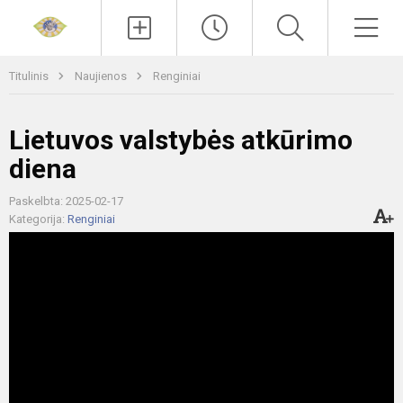
Paieška
Men
Titulinis
Naujienos
Renginiai
Lietuvos valstybės atkūrimo
diena
Paskelbta: 2025-02-17
Kategorija:
Renginiai