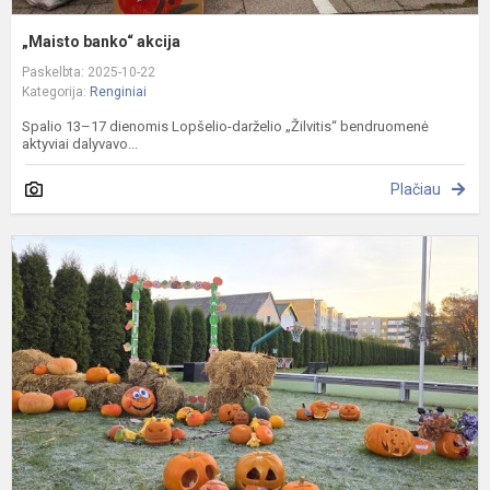
„Maisto banko“ akcija
Paskelbta: 2025-10-22
Kategorija:
Renginiai
Spalio 13–17 dienomis Lopšelio-darželio „Žilvitis“ bendruomenė
aktyviai dalyvavo...
Plačiau
M
p
„
r
f