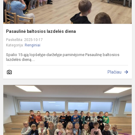
Pasaulinė baltosios lazdelės diena
Paskelbta: 2025-10-17
Kategorija:
Renginiai
Spalio 15-ąją lopšelyje-darželyje paminėjome Pasaulinę baltosios
lazdelės dieną....
Plačiau
I
į
M
„
p