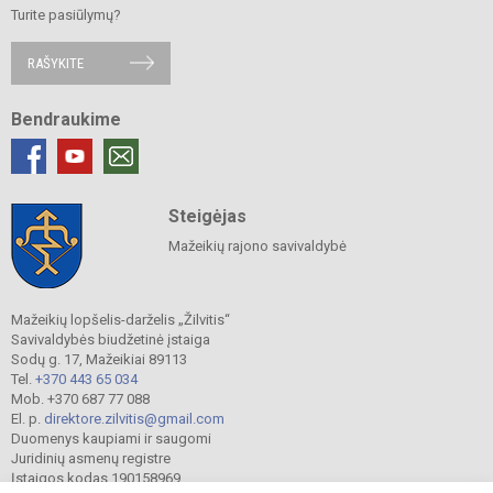
Turite pasiūlymų?
RAŠYKITE
Bendraukime
Steigėjas
Mažeikių rajono savivaldybė
Mažeikių lopšelis-darželis „Žilvitis“
Savivaldybės biudžetinė įstaiga
Sodų g. 17, Mažeikiai 89113
Tel.
+370 443 65 034
Mob. +370 687 77 088
El. p.
direktore.zilvitis@gmail.com
Duomenys kaupiami ir saugomi
Juridinių asmenų registre
Įstaigos kodas 190158969