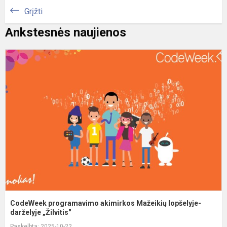
Grįžti
Ankstesnės naujienos
C
p
a
M
l
d
CodeWeek programavimo akimirkos Mažeikių lopšelyje-
darželyje „Žilvitis"
Paskelbta: 2025-10-22