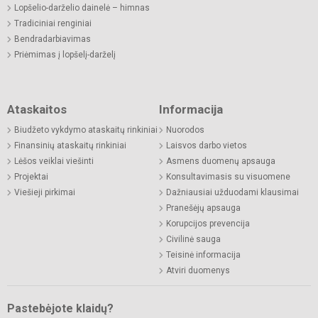
Lopšelio-darželio dainelė – himnas
Tradiciniai renginiai
Bendradarbiavimas
Priėmimas į lopšelį-darželį
Ataskaitos
Informacija
Biudžeto vykdymo ataskaitų rinkiniai
Nuorodos
Finansinių ataskaitų rinkiniai
Laisvos darbo vietos
Lėšos veiklai viešinti
Asmens duomenų apsauga
Projektai
Konsultavimasis su visuomene
Viešieji pirkimai
Dažniausiai užduodami klausimai
Pranešėjų apsauga
Korupcijos prevencija
Civilinė sauga
Teisinė informacija
Atviri duomenys
Pastebėjote klaidų?