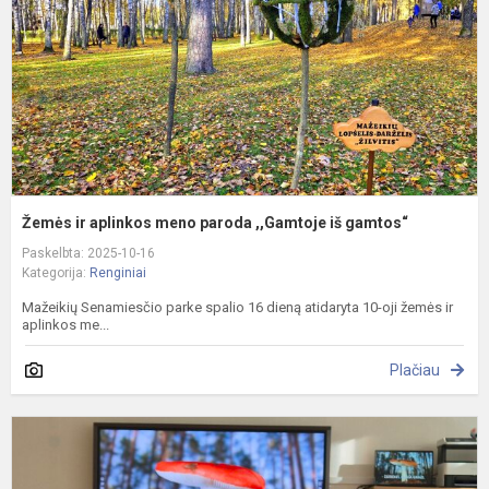
p
,
i
g
Žemės ir aplinkos meno paroda ,,Gamtoje iš gamtos“
Paskelbta: 2025-10-16
Kategorija:
Renginiai
Mažeikių Senamiesčio parke spalio 16 dieną atidaryta 10-oji žemės ir
aplinkos me...
Plačiau
S
k
p