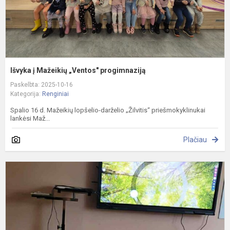
Išvyka į Mažeikių „Ventos" progimnaziją
Paskelbta: 2025-10-16
Kategorija:
Renginiai
Spalio 16 d. Mažeikių lopšelio-darželio „Žilvitis“ priešmokyklinukai
lankėsi Maž...
Plačiau
G
k
u