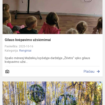
Gilaus kvėpavimo užsiėmimai
Paskelbta: 2025-10-16
Kategorija:
Renginiai
Spalio mėnesį Mažeikių lopšelyje-darželyje „Žilvitis” vyko gilaus
kvėpavimo užsi...
Plačiau
Ž
ir
a
m