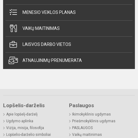
MĖNESIO VEIKLOS PLANAS
VAIKŲ MAITINIMAS
LAISVOS DARBO VIETOS
ATNAUJINIMŲ PRENUMERATA
Lopšelis-darželis
Paslaugos
Apie lopšelį-darželį
Ikimokyklinis ugdymas
Ugdymo aplinka
Priešmokyklinis ugdymas
Vizija, misija, filosofija
PASLAUGOS
Lopšelio-darželio simboliai
Vaikų maitinimas