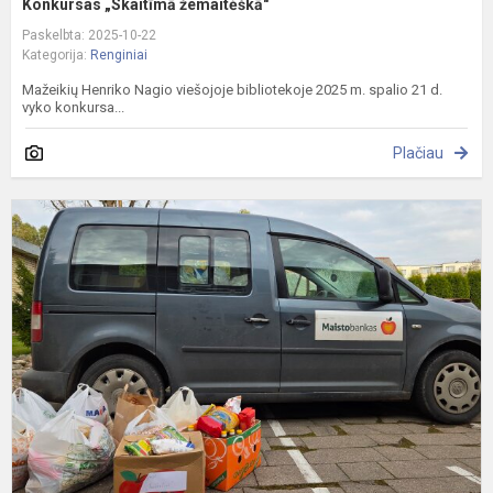
Konkursas „Skaitīmā žemaitėškā"
Paskelbta: 2025-10-22
Kategorija:
Renginiai
Mažeikių Henriko Nagio viešojoje bibliotekoje 2025 m. spalio 21 d.
vyko konkursa...
Plačiau
„
b
a