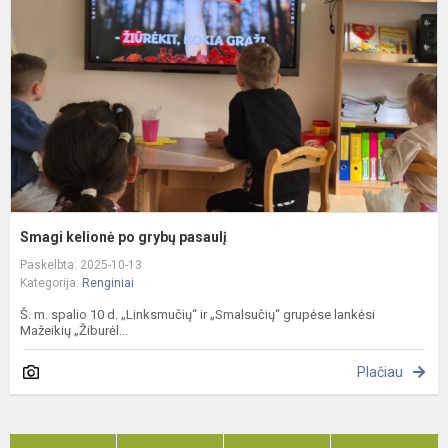
g
p
Smagi kelionė po grybų pasaulį
Paskelbta: 2025-10-13
Kategorija:
Renginiai
Š. m. spalio 10 d. „Linksmučių“ ir „Smalsučių“ grupėse lankėsi
Mažeikių „Žiburėl...
Plačiau