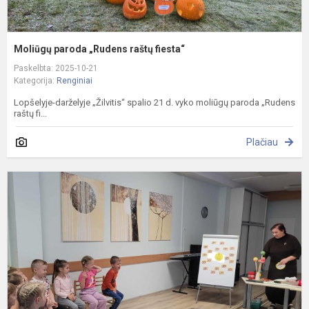
Moliūgų paroda „Rudens raštų fiesta“
Paskelbta: 2025-10-21
Kategorija:
Renginiai
Lopšelyje-darželyje „Žilvitis“ spalio 21 d. vyko moliūgų paroda „Rudens
raštų fi...
Plačiau
P
b
l
d