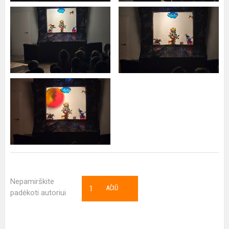
Nepamirškite
1
AČIŪ
padėkoti autoriui