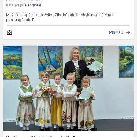
Kategorija:
Renginiai
Mažeikių lopšelio-darželio „Žilvitis“ priešmokyklinukai šiemet
prisijungė prie E...
Plačiau
K
„
ž