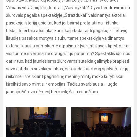
Spalio 24 d. Mažeikių lopšelyje-darželyje „Žilvitis“ svečiavosi
Vilniaus vitražinių lėlių teatras „Vaivorykštė“. Gyvo bendravimo su
žiūrovais pagalba spektaklyje „Strazdukai“ vaidinantys aktoriai
pasakoja istoriją apie tai, kad jei baimė protą atima - ištinka
bėda... Ir jei taip atsitinka, kur ir kaip tada rasti pagalbą ? Lietuvių
liaudies pasakos motyvais sukurtame spektaklyje vaidinantys
aktoriai klausia ar mokame atpažinti ir įvertinti savo stiprybę, ir ar
visi turime ir vertiname draugą, ir jo patarimą? Spektaklis įdomus
dar ir tuo, kad jauniesiems žiūrovams suteikia galimybę praplėsti
savo estetinio suvokimo ribas, nes ugdo jautrumą spalvoms ir jų
reikšmei išreiškiant pagrindinę meninę mintį, moko kūrybiškai
išreikšti savo mintis ir emocijas. Tačiau svarbiausia – ugdo
jaunojo žiūrovo dėmesį bei meilę šalia esančiam.