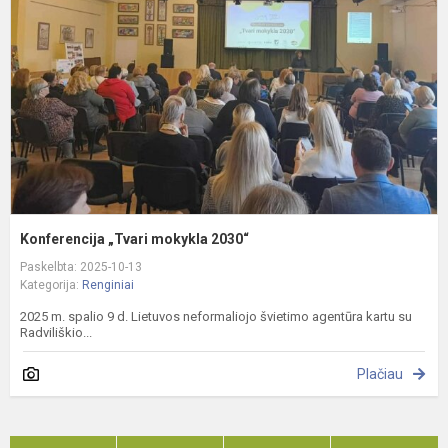
2
Konferencija „Tvari mokykla 2030“
Paskelbta: 2025-10-13
Kategorija:
Renginiai
2025 m. spalio 9 d. Lietuvos neformaliojo švietimo agentūra kartu su
Radviliškio...
Plačiau