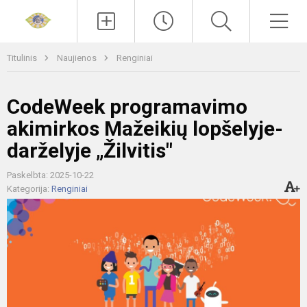
Paieška
Men
Titulinis
Naujienos
Renginiai
CodeWeek programavimo
akimirkos Mažeikių lopšelyje-
darželyje „Žilvitis"
Paskelbta: 2025-10-22
Kategorija:
Renginiai