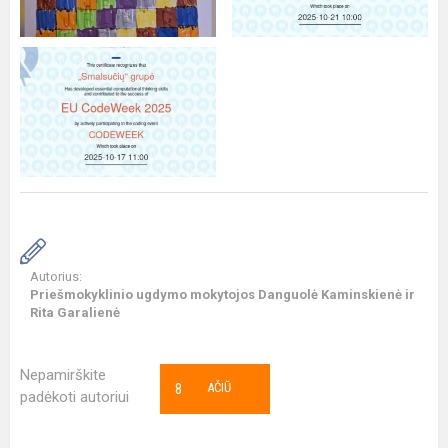
Autorius:
Priešmokyklinio ugdymo mokytojos Danguolė Kaminskienė ir
Rita Garalienė
Nepamirškite
8
AČIŪ
padėkoti autoriui