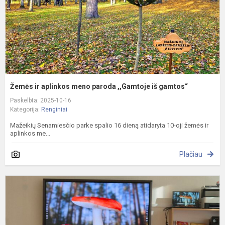
i
g
Žemės ir aplinkos meno paroda ,,Gamtoje iš gamtos“
Paskelbta: 2025-10-16
Kategorija:
Renginiai
Mažeikių Senamiesčio parke spalio 16 dieną atidaryta 10-oji žemės ir
aplinkos me...
Plačiau
S
k
p
g