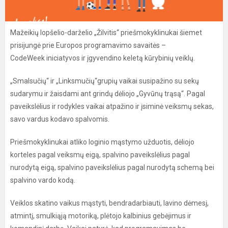
Mažeikių lopšelio-darželio „Žilvitis“ priešmokyklinukai šiemet
prisijungė prie Europos programavimo savaitės –
CodeWeek iniciatyvos ir įgyvendino keletą kūrybinių veiklų.
„Smalsučių“ ir „Linksmučių“grupių vaikai susipažino su sekų
sudarymu ir žaisdami ant grindų dėliojo „Gyvūnų trąsą“. Pagal
paveikslėlius ir rodykles vaikai atpažino ir įsiminė veiksmų sekas,
savo vardus kodavo spalvomis.
Priešmokyklinukai atliko loginio mąstymo užduotis, dėliojo
korteles pagal veiksmų eigą, spalvino paveikslėlius pagal
nurodytą eigą, spalvino paveikslėlius pagal nurodytą schemą bei
spalvino vardo kodą.
Veiklos skatino vaikus mąstyti, bendradarbiauti, lavino dėmesį,
atmintį, smulkiąją motoriką, plėtojo kalbinius gebėjimus ir