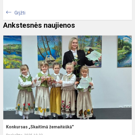
Grįžti
Ankstesnės naujienos
K
„
ž
Konkursas „Skaitīmā žemaitėškā"