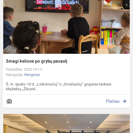
p
Smagi kelionė po grybų pasaulį
Paskelbta: 2025-10-13
Kategorija:
Renginiai
Š. m. spalio 10 d. „Linksmučių“ ir „Smalsučių“ grupėse lankėsi
Mažeikių „Žiburėl...
Plačiau
K
„
m