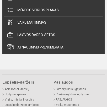
MĖNESIO VEIKLOS PLANAS
VAIKŲ MAITINIMAS
LAISVOS DARBO VIETOS
ATNAUJINIMŲ PRENUMERATA
Lopšelis-darželis
Paslaugos
Apie lopšelį-darželį
Ikimokyklinis ugdymas
Ugdymo aplinka
Priešmokyklinis ugdymas
Vizija, misija, filosofija
PASLAUGOS
Lopšelio-darželio simboliai
Vaikų maitinimas