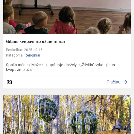
Gilaus kvėpavimo užsiėmimai
Paskelbta: 2025-10-16
Kategorija:
Renginiai
Spalio mėnesį Mažeikių lopšelyje-darželyje „Žilvitis” vyko gilaus
kvėpavimo užsi...
Plačiau
Ž
ir
a
m
p
,