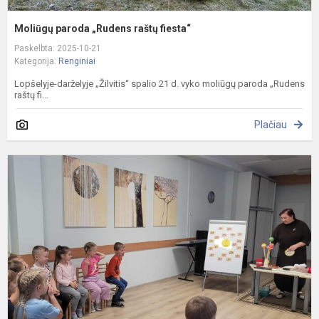
Moliūgų paroda „Rudens raštų fiesta“
Paskelbta: 2025-10-21
Kategorija:
Renginiai
Lopšelyje-darželyje „Žilvitis“ spalio 21 d. vyko moliūgų paroda „Rudens
raštų fi...
Plačiau
P
b
l
d