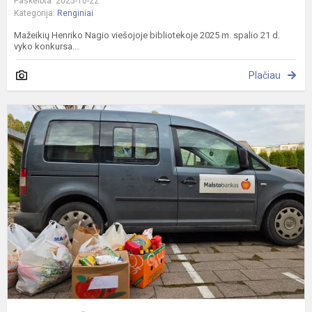
Paskelbta: 2025-10-22
Kategorija:
Renginiai
Mažeikių Henriko Nagio viešojoje bibliotekoje 2025 m. spalio 21 d.
vyko konkursa...
Plačiau
„
b
a