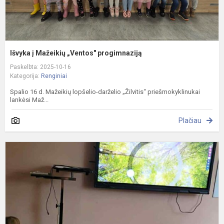
Išvyka į Mažeikių „Ventos" progimnaziją
Paskelbta: 2025-10-16
Kategorija:
Renginiai
Spalio 16 d. Mažeikių lopšelio-darželio „Žilvitis“ priešmokyklinukai
lankėsi Maž...
Plačiau
G
k
u