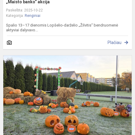
„Maisto banko“ akcija
Paskelbta: 2025-10-22
Kategorija:
Renginiai
Spalio 13–17 dienomis Lopšelio-darželio „Žilvitis“ bendruomenė
aktyviai dalyvavo...
Plačiau
M
p
„
r
f