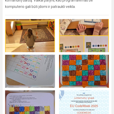
komandinį darbą. Vaikai patyrė, kad programavimas be
kompiuterio gali būti įdomi ir patraukli veikla.