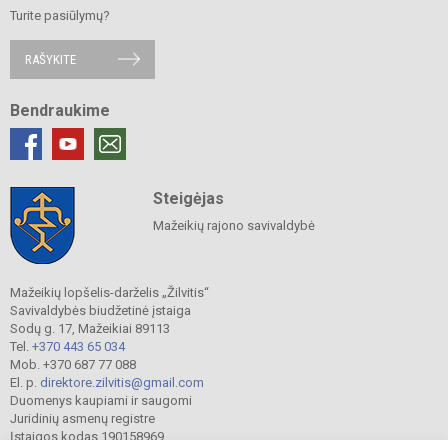
Turite pasiūlymų?
RAŠYKITE
Bendraukime
Steigėjas
Mažeikių rajono savivaldybė
Mažeikių lopšelis-darželis „Žilvitis“
Savivaldybės biudžetinė įstaiga
Sodų g. 17, Mažeikiai 89113
Tel.
+370 443 65 034
Mob. +370 687 77 088
El. p.
direktore.zilvitis@gmail.com
Duomenys kaupiami ir saugomi
Juridinių asmenų registre
Įstaigos kodas 190158969