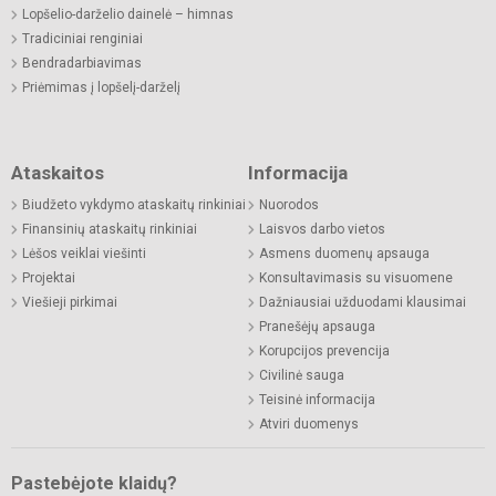
Lopšelio-darželio dainelė – himnas
Tradiciniai renginiai
Bendradarbiavimas
Priėmimas į lopšelį-darželį
Ataskaitos
Informacija
Biudžeto vykdymo ataskaitų rinkiniai
Nuorodos
Finansinių ataskaitų rinkiniai
Laisvos darbo vietos
Lėšos veiklai viešinti
Asmens duomenų apsauga
Projektai
Konsultavimasis su visuomene
Viešieji pirkimai
Dažniausiai užduodami klausimai
Pranešėjų apsauga
Korupcijos prevencija
Civilinė sauga
Teisinė informacija
Atviri duomenys
Pastebėjote klaidų?