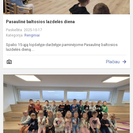
Pasaulinė baltosios lazdelės diena
Paskelbta: 2025-10-17
Kategorija:
Renginiai
Spalio 15-ąją lopšelyje-darželyje paminėjome Pasaulinę baltosios
lazdelės dieną....
Plačiau
I
į
M
„
p