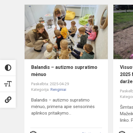
Balandis
–
autizmo
supratimo
mėnuo
Balandis – autizmo supratimo
Visuo
mėnuo
2025 
daržel
Paskelbta: 2025-04-29
Kategorija:
Renginiai
Paskelb
Kategor
Balandis – autizmo supratimo
mėnuo, primena apie sensorinės
Šimtas
aplinkos pritaikymo...
Mažeiki
linko. P