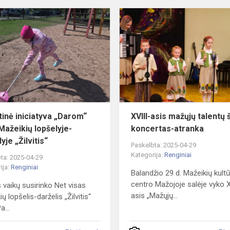
Visuotinė
iniciatyva
„Darom“
2025
Mažeikių
lopšelyje-
daržel...
tinė iniciatyva „Darom“
XVIII-asis mažųjų talentų 
Mažeikių lopšelyje-
koncertas-atranka
yje „Žilvitis“
Paskelbta: 2025-04-29
Kategorija:
Renginiai
ta: 2025-04-29
ija:
Renginiai
Balandžio 29 d. Mažeikių kult
centro Mažojoje salėje vyko X
 vaikų susirinko Net visas
asis „Mažųjų...
ų lopšelis-darželis „Žilvitis“
a...