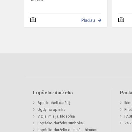
Plačiau
Lopšelis-darželis
Pasl
Apie lopšelį-darželį
Ikim
Ugdymo aplinka
Prie
Vizija, misija, filosofija
PAS
Lopšelio-darželio simboliai
Vaik
Lopšelio-darželio dainelė – himnas