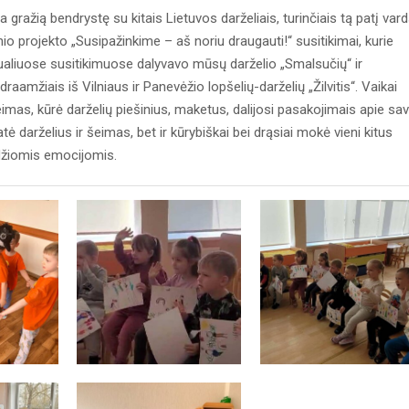
ia gražią bendrystę su kitais Lietuvos darželiais, turinčiais tą patį vard
nio projekto „Susipažinkime – aš noriu draugauti!“ susitikimai, kurie
ualiuose susitikimuose dalyvavo mūsų darželio „Smalsučių“ ir
raamžiais iš Vilniaus ir Panevėžio lopšelių-darželių „Žilvitis“. Vaikai
mas, kūrė darželių piešinius, maketus, dalijosi pasakojimais apie sa
tė darželius ir šeimas, bet ir kūrybiškai bei drąsiai mokė vieni kitus
rdžiomis emocijomis.