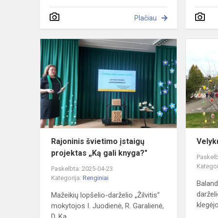
Plačiau
Rajoninis
švietimo
įstaigų
projektas
„Ką
gali
knyga?"
Rajoninis švietimo įstaigų
Velyk
projektas „Ką gali knyga?"
Paskelb
Kategor
Paskelbta: 2025-04-23
Kategorija:
Renginiai
Baland
darželi
Mažeikių lopšelio-darželio „Žilvitis“
klegėjo
mokytojos I. Juodienė, R. Garalienė,
D. Ka...