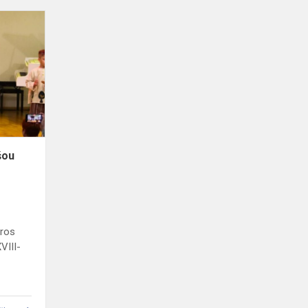
XVIII-
asis
mažųjų
talentų
šou
koncertas-
atranka
šou
ūros
VIII-