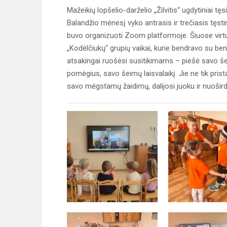
Mažeikių lopšelio-darželio „Žilvitis“ ugdytiniai tęs
Balandžio mėnesį vyko antrasis ir trečiasis tęsti
buvo organizuoti Zoom platformoje. Šiuose virt
„Kodėlčiukų“ grupių vaikai, kurie bendravo su bend
atsakingai ruošėsi susitikimams – piešė savo šei
pomėgius, savo šeimų laisvalaikį. Jie ne tik prista
savo mėgstamų žaidimų, dalijosi juoku ir nuoši