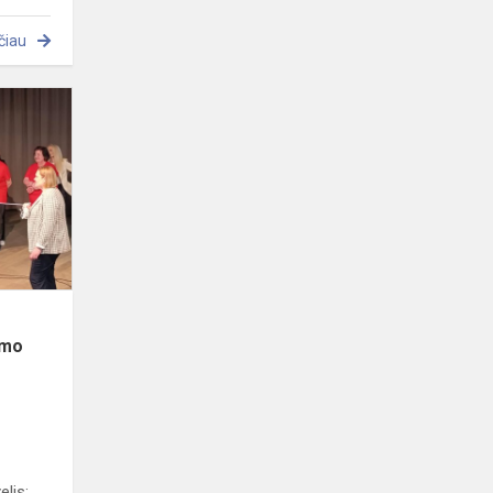
čiau
Konferencija
„Šiuolaikinis
darželis:
inovatyvūs
ugdymo
būda...
s
ymo
elis: