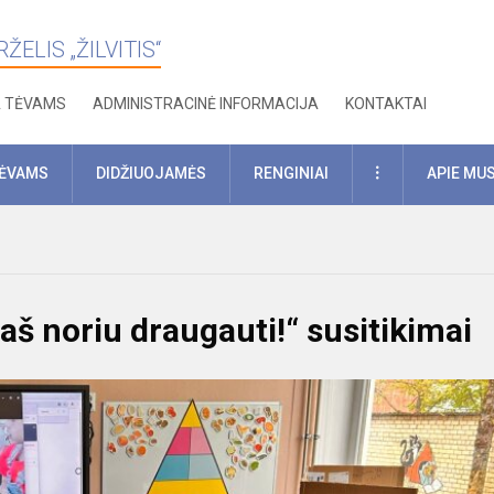
ELIS „ŽILVITIS“
A TĖVAMS
ADMINISTRACINĖ INFORMACIJA
KONTAKTAI
DAUGIAU
TĖVAMS
DIDŽIUOJAMĖS
RENGINIAI
APIE MU
aš noriu draugauti!“ susitikimai