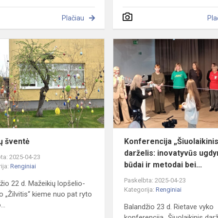
Plačiau
Pla
Velykų
šventė
ų šventė
Konferencija „Šiuolaikini
darželis: inovatyvūs ugd
ta: 2025-04-23
būdai ir metodai bei...
ija:
Renginiai
Paskelbta: 2025-04-23
žio 22 d. Mažeikių lopšelio-
Kategorija:
Renginiai
o „Žilvitis“ kieme nuo pat ryto
...
Balandžio 23 d. Rietave vyko
konferencija „Šiuolaikinis darž