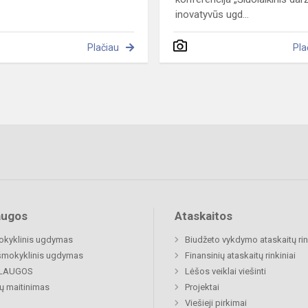
inovatyvūs ugd...
Plačiau
Pla
augos
Ataskaitos
okyklinis ugdymas
Biudžeto vykdymo ataskaitų rin
šmokyklinis ugdymas
Finansinių ataskaitų rinkiniai
LAUGOS
Lėšos veiklai viešinti
ų maitinimas
Projektai
Viešieji pirkimai