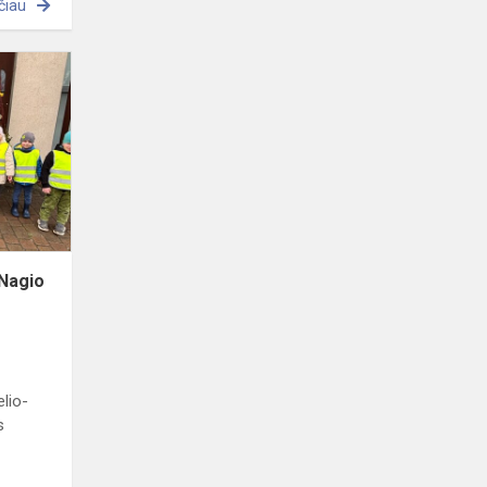
čiau
Išvyka
į
Mažeikų
Henriko
Nagio
viešąją
biblioteką
 Nagio
elio-
s