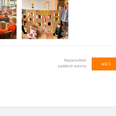
Nepamirškite
5
AČIŪ
padėkoti autoriui