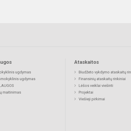
augos
Ataskaitos
okyklinis ugdymas
Biudžeto vykdymo ataskaitų rin
šmokyklinis ugdymas
Finansinių ataskaitų rinkiniai
LAUGOS
Lėšos veiklai viešinti
ų maitinimas
Projektai
Viešieji pirkimai