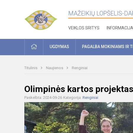
MAŽEIKIŲ LOPŠELIS-DARŽ
VEIKLOS SRITYS
INFORMACIJ
PRADŽIA
UGDYMAS
PAGALBA MOKINIAMS IR 
Titulinis
Naujienos
Renginiai
Olimpinės kartos projektas
Paskelbta: 2024-09-26
Kategorija:
Renginiai