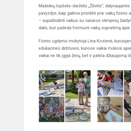
Mažeikių lopšelis-darželis „Žilvitis“, dalyvaujant
pavyzdys, kaip galima prisidėti prie vaikų fizini
– supažindinti vaikus su vasaros olimpinių žaidyn
dalis, kuri padeda formuoti vaikų supratimą apie
Fizinio ugdymo mokytoja Lina Kozienė, kuruojanti
edukacines dirbtuves, kuriose vaikai mokosi api
vaikai ne tik įgyja žinių, bet ir patiria džiaugsm