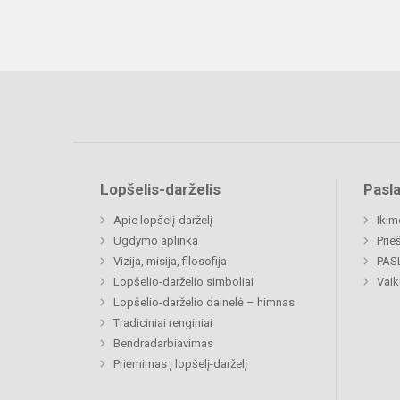
Lopšelis-darželis
Pasl
Apie lopšelį-darželį
Ikim
Ugdymo aplinka
Prie
Vizija, misija, filosofija
PAS
Lopšelio-darželio simboliai
Vaik
Lopšelio-darželio dainelė – himnas
Tradiciniai renginiai
Bendradarbiavimas
Priėmimas į lopšelį-darželį