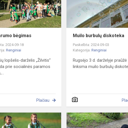
arumo bėgimas
Muilo burbulų diskoteka
ta: 2024-09-18
Paskelbta: 2024-09-03
ija:
Renginiai
Kategorija:
Renginiai
ų lopšelis-darželis „Žilvitis“
Rugsėjo 3 d. darželyje praūžė
eda prie socialinės paramos
linksma muilo burbulų diskot
...
Plačiau
Pla
„Mažeikē
–