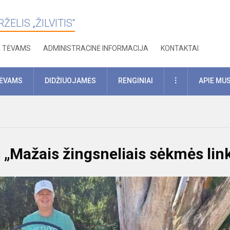
ELIS „ŽILVITIS“
A TĖVAMS
ADMINISTRACINĖ INFORMACIJA
KONTAKTAI
DAUGIAU
TĖVAMS
DIDŽIUOJAMĖS
RENGINIAI
APIE MU
 „Mažais žingsneliais sėkmės lin