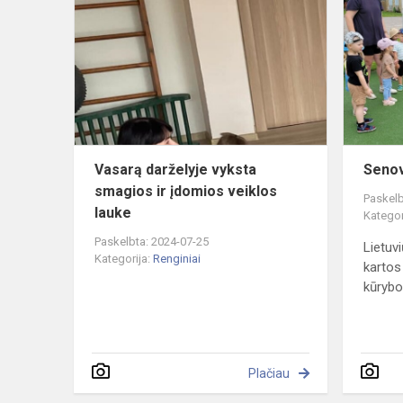
darželyje
vyksta
smagios
ir
įdomios
veiklos
lauke
Vasarą darželyje vyksta
Senov
smagios ir įdomios veiklos
Paskelb
lauke
Kategor
Paskelbta: 2024-07-25
Lietuvi
Kategorija:
Renginiai
kartos
kūrybos
Plačiau