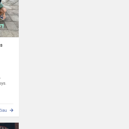
savaitės
veiklos
ės
,
sys.
čiau
„Lėipas