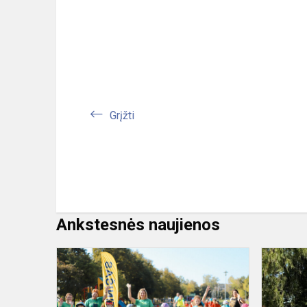
Grįžti
Ankstesnės naujienos
Akcija
„Rieda
ratai
rateliukai“