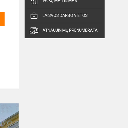
VAIKŲ MAITINIMAS
LAISVOS DARBO VIETOS
ATNAUJINIMŲ PRENUMERATA
Muilo
burbulų
diskoteka