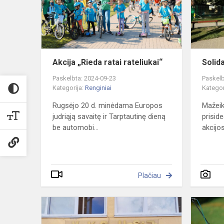
Akcija „Rieda ratai rateliukai“
Solid
Paskelbta: 2024-09-23
Paskelb
Kategorija:
Renginiai
Kategor
Rugsėjo 20 d. minėdama Europos
Mažeiki
judriąją savaitę ir Tarptautinę dieną
prisid
be automobi...
akcijos,
Plačiau
Mokslo
metų