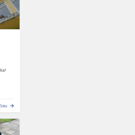
eka!
čiau
Paskutinės
liepos