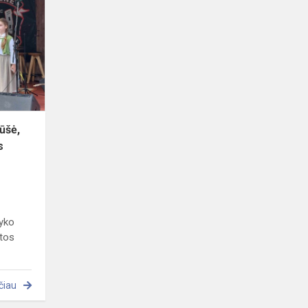
13-
uoji!
Dorbės
mūšė,
Žemaitiu
tautuos
vėinybės
dėi...
ūšė,
s
vyko
utos
čiau