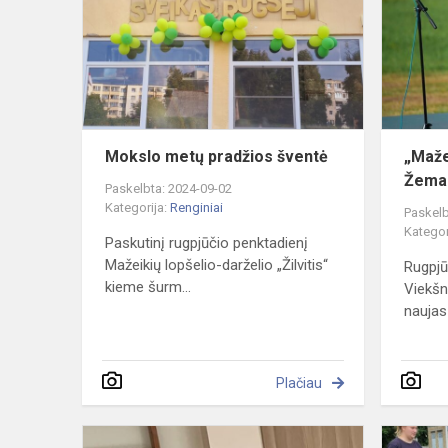
pradžios
šventė
Mokslo metų pradžios šventė
„Maže
Žemai
Paskelbta: 2024-09-02
Kategorija:
Renginiai
Paskelb
Kategor
Paskutinį rugpjūčio penktadienį
Mažeikių lopšelio-darželio „Žilvitis“
Rugpjūč
kieme šurm...
Viekšn
naujas
Plačiau
Vasarą