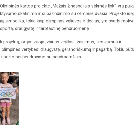
is Olimpinės kartos projekte „Mažais žingsneliais sėkmės link“, yra puik
o aktyvumo skatinimo ir supažindinimo su olimpine dvasia. Projekto idė
ių simbolika, tokia kaip olimpinės vėliavos ir deglas, yra svarbi mok
 sportą, draugystę ir tarptautinę bendruomenę.
 projektą, organizuoja įvairias veiklas: žaidimus, konkursus ir
e olimpines vertybes: draugystę, geranoriškumą ir pagarbą. Tokiu būd
ą iš sporto bei bendravimo su bendraamžiais.