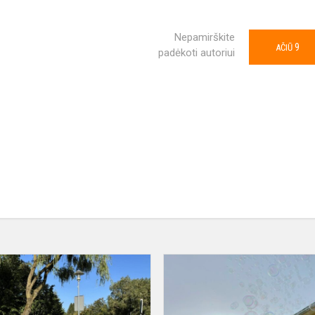
Nepamirškite
9
AČIŪ
padėkoti autoriui
Solidarumo
bėgimas