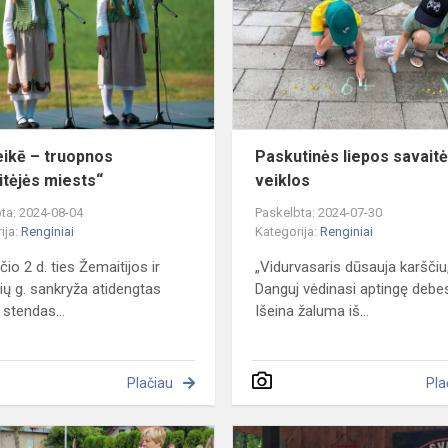
truopnos
Žemaitėjės
miests“
ikē – truopnos
Paskutinės liepos savait
tėjės miests“
veiklos
ta: 2024-08-04
Paskelbta: 2024-07-30
ija:
Renginiai
Kategorija:
Renginiai
io 2 d. ties Žemaitijos ir
„Vidurvasaris dūsauja karščiu
ių g. sankryža atidengtas
Danguj vėdinasi aptingę debe
 stendas...
Išeina žaluma iš...
Plačiau
Pla
Senovinių