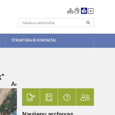
S
STRUKTŪRA IR KONTAKTAI
k“
Naujienų archyvas