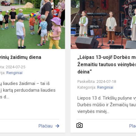
žaidimų
diena
inių žaidimų diena
„Lėipas 13-uoji! Dorbės m
Žemaitiu tautuos vėinybė
ta: 2024-07-25
dėina“
ija:
Renginiai
Paskelbta: 2024-07-18
ų liaudies žaidimai – tai iš
Kategorija:
Renginiai
 į kartą perduodama liaudies
 d...
Liepos 13 d. Tirkšlių pušyne 
Durbės mūšio ir Žemaičių ta
vienybės minėj...
Plačiau
Pla