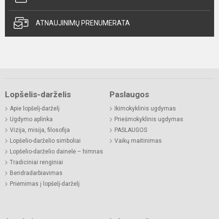
ATNAUJINIMŲ PRENUMERATA
Lopšelis-darželis
Paslaugos
Apie lopšelį-darželį
Ikimokyklinis ugdymas
Ugdymo aplinka
Priešmokyklinis ugdymas
Vizija, misija, filosofija
PASLAUGOS
Lopšelio-darželio simboliai
Vaikų maitinimas
Lopšelio-darželio dainelė – himnas
Tradiciniai renginiai
Bendradarbiavimas
Priėmimas į lopšelį-darželį