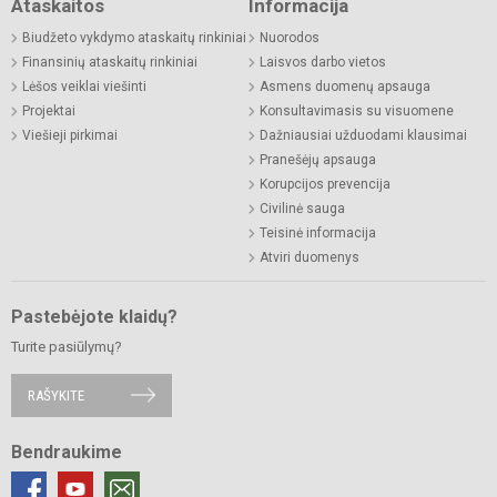
Ataskaitos
Informacija
Biudžeto vykdymo ataskaitų rinkiniai
Nuorodos
Finansinių ataskaitų rinkiniai
Laisvos darbo vietos
Lėšos veiklai viešinti
Asmens duomenų apsauga
Projektai
Konsultavimasis su visuomene
Viešieji pirkimai
Dažniausiai užduodami klausimai
Pranešėjų apsauga
Korupcijos prevencija
Civilinė sauga
Teisinė informacija
Atviri duomenys
Pastebėjote klaidų?
Turite pasiūlymų?
RAŠYKITE
Bendraukime