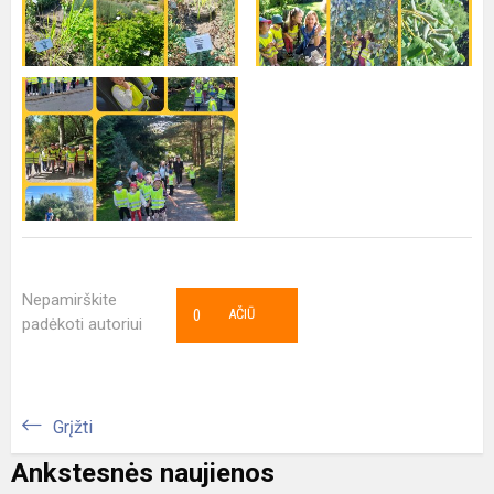
Nepamirškite
0
AČIŪ
padėkoti autoriui
Grįžti
Ankstesnės naujienos