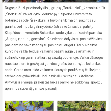
Rugsėjo 21 d. priešmokyklinių grupių „Tauškučiaiׅ“, „Žemaitukai“ ir
„Šnekučiai“ vaikai vyko į edukaciją Klaipėdos universiteto
botanikos sode. Ši ekskursija buvo ne tik maloni pažintis su
gamta, bet ir puiki galimybė išplėsti savo žinias bei patirtį.
Klaipėdos universiteto Botanikos sode vyko edukacinė pamoka
„Augalų įspaudų gamyba“. Kiekvienas dalyvis su pasididžiavimu
pasigamino savo medalį su pasirinktu augalu. Tai buvo tikra
kūrybinė veikla, leidusi vaikams pažinti augalus artimiau ir
sužinoti, kaip galima atkurti jų vaizdą popieriuje. Vaikai džiaugėsi
nuostabiu oru ir grožėjosi gamtos grožiu bei ramybe botanikos
sode. Geras oras leido vaikams klausytis paukštelių čiulbėjimo,
stebėti daugybę inkilėlių bei lesyklėlių, skirtų paukšteliams.
Aktyvus ir smagiai praleistas laikas paliko neišdildomų įspūdžių
apie mus supantį gamtos pasaulį.