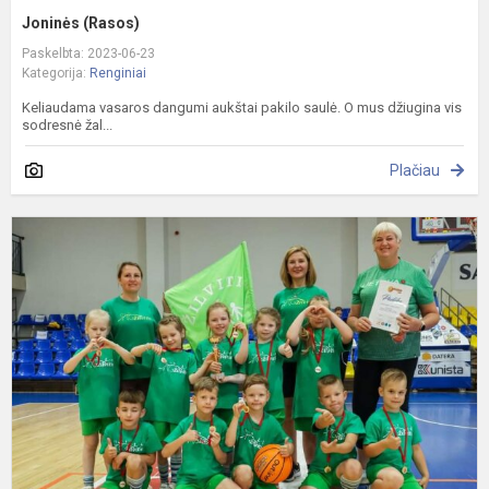
Joninės (Rasos)
Paskelbta: 2023-06-23
Kategorija:
Renginiai
Keliaudama vasaros dangumi aukštai pakilo saulė. O mus džiugina vis
sodresnė žal...
Plačiau
M
r
l
d
K
f
2