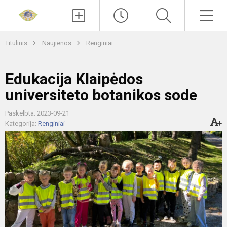
Paieška
Men
Titulinis
Naujienos
Renginiai
Edukacija Klaipėdos
universiteto botanikos sode
Paskelbta: 2023-09-21
Kategorija:
Renginiai