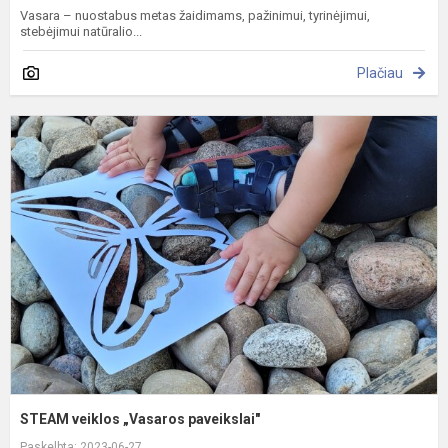
Vasara – nuostabus metas žaidimams, pažinimui, tyrinėjimui,
stebėjimui natūralio...
Plačiau
S
v
„
p
STEAM veiklos „Vasaros paveikslai"
Paskelbta: 2023-06-27