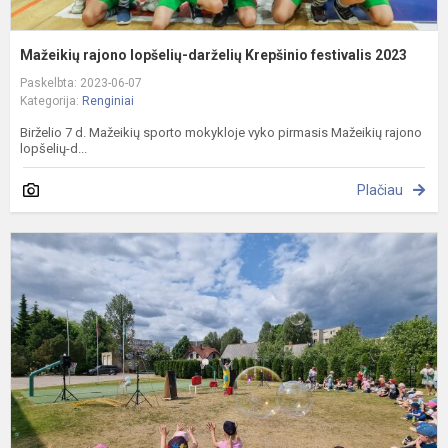
Mažeikių rajono lopšelių-darželių Krepšinio festivalis 2023
Paskelbta: 2023-06-07
Kategorija:
Renginiai
Birželio 7 d. Mažeikių sporto mokykloje vyko pirmasis Mažeikių rajono
lopšelių-d...
Plačiau
V
g
d