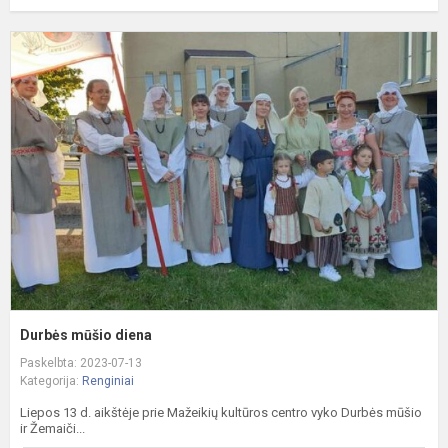
D
m
d
Durbės mūšio diena
Paskelbta: 2023-07-13
Kategorija:
Renginiai
Liepos 13 d. aikštėje prie Mažeikių kultūros centro vyko Durbės mūšio
ir Žemaiči...