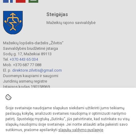
Steigėjas
Mažeikių rajono savivaldybė
Mažeikių lopšelis-darželis „Žilvitis“
Savivaldybės biudžetinė įstaiga
Sodų g. 17, Mažeikiai 89113
Tel.
+370 443 65 034
Mob. +370 687 77 088
El. p.
direktore.zilvitis@gmail.com
Duomenys kaupiami ir saugomi
Juridinių asmenų registre
Įstaigos kodas 190158969
Šioje svetainėje naudojame slapukus siekdami užtikrinti jums teikiamų
© 2024. Mažeikių lopšelis-darželis „Žilvitis“. Visos teisės saugomos.
Kopijuoti turinį be raštiško įstaigos administracijos sutikimo griežtai draudžiama.
paslaugų kokybę, analizuoti svetainės naudojimą ir optimizuoti naršymo
patirtį. Spustelėję mygtuką „Sutinku“, jūs patvirtinate, kad sutinkate su visų
Prieinamumo paraiška
Slapukų valdymas
slapukų naudojimu šioje svetainėje. Jei norite atšaukti arba pakeisti savo
sutikimus, prašome apsilankyti
slapukų valdymo puslapyje
.
Sumanus būdas atnaujinti