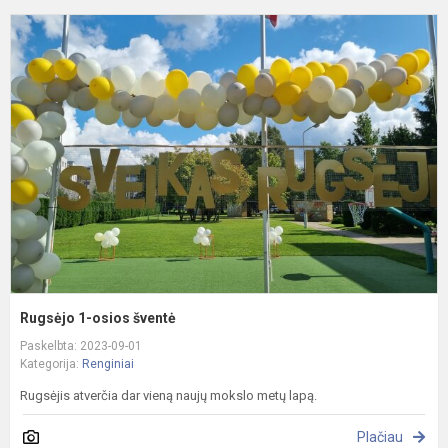
R
1
o
š
Rugsėjo 1-osios šventė
Paskelbta: 2023-09-01
Kategorija:
Renginiai
Rugsėjis atverčia dar vieną naujų mokslo metų lapą.
Plačiau