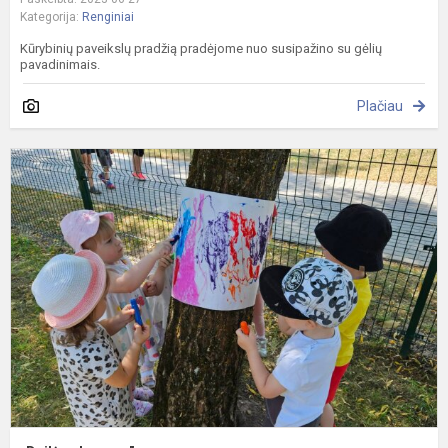
Kategorija:
Renginiai
Kūrybinių paveikslų pradžią pradėjome nuo susipažino su gėlių
pavadinimais.
Plačiau
„
p