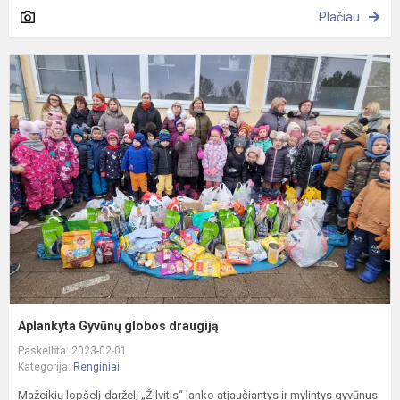
Plačiau
A
G
g
d
Aplankyta Gyvūnų globos draugiją
Paskelbta: 2023-02-01
Kategorija:
Renginiai
Mažeikių lopšelį-darželį „Žilvitis“ lanko atjaučiantys ir mylintys gyvūnus