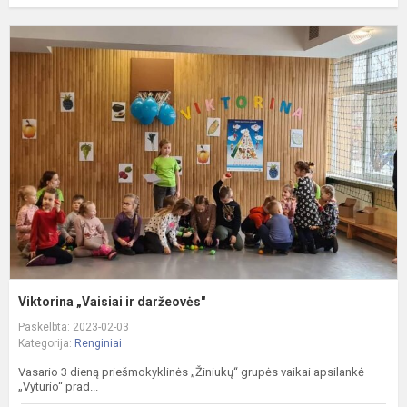
V
„
ir
d
Viktorina „Vaisiai ir daržeovės"
Paskelbta: 2023-02-03
Kategorija:
Renginiai
Vasario 3 dieną priešmokyklinės „Žiniukų“ grupės vaikai apsilankė
„Vyturio“ prad...