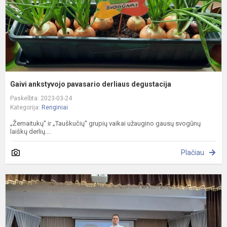
Gaivi ankstyvojo pavasario derliaus degustacija
Paskelbta: 2023-03-24
Kategorija:
Renginiai
„Žemaitukų'' ir „Tauškučių'' grupių vaikai užaugino gausų svogūnų
laiškų derlių....
Plačiau
M
f
„
š