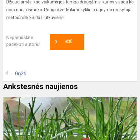
Džiaugiamės, kad vaikams jos tampa draugėmis, kurios visada ko
nors naujo išmoko. Renginį vedė ikimokyklinio ugdymo mokytoja
metodininkė Sida Liutkuvienė.
Nepamirškite
0
AČIŪ
padėkoti autoriui
Grįžti
Ankstesnės naujienos
G
a
p
d
d