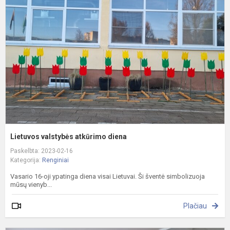
a
d
Lietuvos valstybės atkūrimo diena
Paskelbta: 2023-02-16
Kategorija:
Renginiai
Vasario 16-oji ypatinga diena visai Lietuvai. Ši šventė simbolizuoja
mūsų vienyb...
Plačiau