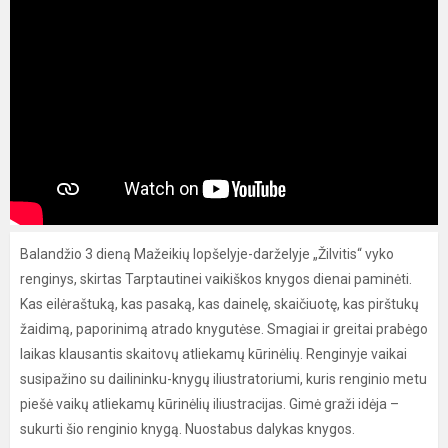
Balandžio 3 dieną Mažeikių lopšelyje-darželyje „Žilvitis“ vyko
renginys, skirtas Tarptautinei vaikiškos knygos dienai paminėti.
Kas eilėraštuką, kas pasaką, kas dainelę, skaičiuotę, kas pirštukų
žaidimą, paporinimą atrado knygutėse. Smagiai ir greitai prabėgo
laikas klausantis skaitovų atliekamų kūrinėlių. Renginyje vaikai
susipažino su dailininku-knygų iliustratoriumi, kuris renginio metu
piešė vaikų atliekamų kūrinėlių iliustracijas. Gimė graži idėja –
sukurti šio renginio knygą. Nuostabus dalykas knygos.