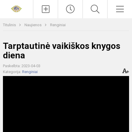
Paieška
Men
Titulinis
Naujienos
Renginiai
Tarptautinė vaikiškos knygos
diena
Paskelbta: 2023-04-03
Kategorija:
Renginiai