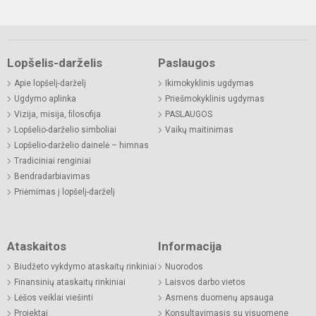
Lopšelis-darželis
Paslaugos
Apie lopšelį-darželį
Ikimokyklinis ugdymas
Ugdymo aplinka
Priešmokyklinis ugdymas
Vizija, misija, filosofija
PASLAUGOS
Lopšelio-darželio simboliai
Vaikų maitinimas
Lopšelio-darželio dainelė – himnas
Tradiciniai renginiai
Bendradarbiavimas
Priėmimas į lopšelį-darželį
Ataskaitos
Informacija
Biudžeto vykdymo ataskaitų rinkiniai
Nuorodos
Finansinių ataskaitų rinkiniai
Laisvos darbo vietos
Lėšos veiklai viešinti
Asmens duomenų apsauga
Projektai
Konsultavimasis su visuomene