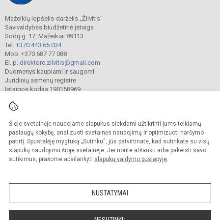
Mažeikių lopšelis-darželis „Žilvitis“
Savivaldybės biudžetinė įstaiga
Sodų g. 17, Mažeikiai 89113
Tel.
+370 443 65 034
Mob. +370 687 77 088
El. p.
direktore.zilvitis@gmail.com
Duomenys kaupiami ir saugomi
Juridinių asmenų registre
Įstaigos kodas 190158969
Šioje svetainėje naudojame slapukus siekdami užtikrinti jums teikiamų
© 2024. Mažeikių lopšelis-darželis „Žilvitis“. Visos teisės saugomos.
Kopijuoti turinį be raštiško įstaigos administracijos sutikimo griežtai draudžiama.
paslaugų kokybę, analizuoti svetainės naudojimą ir optimizuoti naršymo
patirtį. Spustelėję mygtuką „Sutinku“, jūs patvirtinate, kad sutinkate su visų
Prieinamumo paraiška
Slapukų valdymas
slapukų naudojimu šioje svetainėje. Jei norite atšaukti arba pakeisti savo
sutikimus, prašome apsilankyti
slapukų valdymo puslapyje
.
Sumanus būdas atnaujinti
mokyklos interneto
svetainę
NUSTATYMAI
NESUTINKU