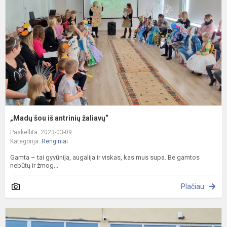
a
ž
„Madų šou iš antrinių žaliavų“
Paskelbta: 2023-03-09
Kategorija:
Renginiai
Gamta – tai gyvūnija, augalija ir viskas, kas mus supa. Be gamtos
nebūtų ir žmog...
Plačiau
L
v