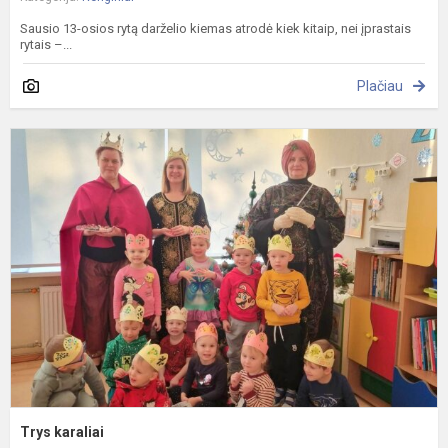
Sausio 13-osios rytą darželio kiemas atrodė kiek kitaip, nei įprastais
rytais –...
Plačiau
T
k
Trys karaliai