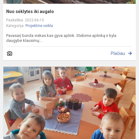
Nuo sėklytės iki augalo
Paskelbta: 2022-06-15
Kategorija:
Projektinė veikla
Pavasarį bunda viskas kas gyva aplink. Stebime aplinką ir kyla
daugybė klausimų:...
Plačiau
P
a