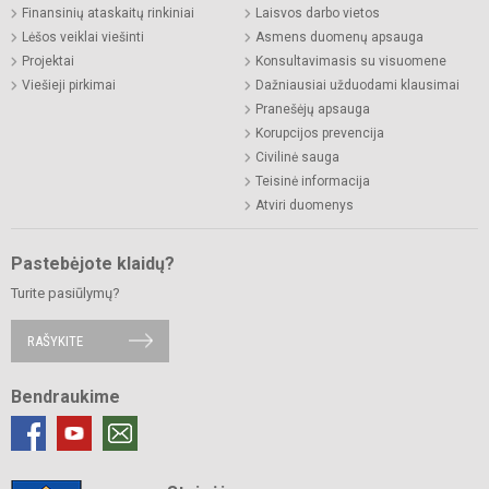
Finansinių ataskaitų rinkiniai
Laisvos darbo vietos
Lėšos veiklai viešinti
Asmens duomenų apsauga
Projektai
Konsultavimasis su visuomene
Viešieji pirkimai
Dažniausiai užduodami klausimai
Pranešėjų apsauga
Korupcijos prevencija
Civilinė sauga
Teisinė informacija
Atviri duomenys
Pastebėjote klaidų?
Turite pasiūlymų?
RAŠYKITE
Bendraukime