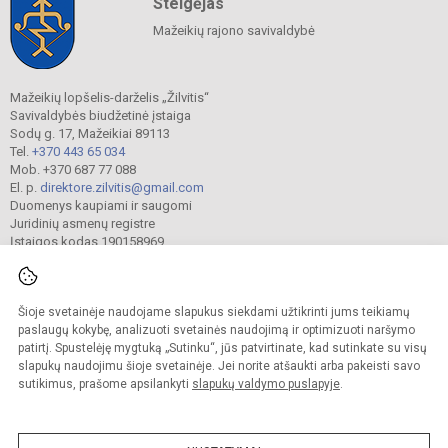
Steigėjas
Mažeikių rajono savivaldybė
Mažeikių lopšelis-darželis „Žilvitis“
Savivaldybės biudžetinė įstaiga
Sodų g. 17, Mažeikiai 89113
Tel.
+370 443 65 034
Mob. +370 687 77 088
El. p.
direktore.zilvitis@gmail.com
Duomenys kaupiami ir saugomi
Juridinių asmenų registre
Įstaigos kodas 190158969
Šioje svetainėje naudojame slapukus siekdami užtikrinti jums teikiamų
© 2024. Mažeikių lopšelis-darželis „Žilvitis“. Visos teisės saugomos.
Kopijuoti turinį be raštiško įstaigos administracijos sutikimo griežtai draudžiama.
paslaugų kokybę, analizuoti svetainės naudojimą ir optimizuoti naršymo
patirtį. Spustelėję mygtuką „Sutinku“, jūs patvirtinate, kad sutinkate su visų
Prieinamumo paraiška
Slapukų valdymas
slapukų naudojimu šioje svetainėje. Jei norite atšaukti arba pakeisti savo
sutikimus, prašome apsilankyti
slapukų valdymo puslapyje
.
Sumanus būdas atnaujinti
mokyklos interneto
svetainę