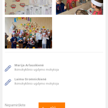
Marija Arlauskienė
Ikimokyklinio ugdymo mokytoja
Laima Gromnickienė
Ikimokyklinio ugdymo mokytoja
Nepamirškite