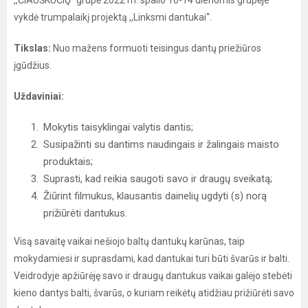
,,ČIAUŠKUČIŲ“ grupė 2022 m. spalio 10-14 dienomis grupėje
vykdė trumpalaikį projektą ,,Linksmi dantukai“.
Tikslas:
Nuo mažens formuoti teisingus dantų priežiūros
įgūdžius.
Uždaviniai:
Mokytis taisyklingai valytis dantis;
Susipažinti su dantims naudingais ir žalingais maisto
produktais;
Suprasti, kad reikia saugoti savo ir draugų sveikatą;
Žiūrint filmukus, klausantis dainelių ugdyti (s) norą
prižiūrėti dantukus.
Visą savaitę vaikai nešiojo baltų dantukų karūnas, taip
mokydamiesi ir suprasdami, kad dantukai turi būti švarūs ir balti.
Veidrodyje apžiūrėję savo ir draugų dantukus vaikai galėjo stebėti
kieno dantys balti, švarūs, o kuriam reikėtų atidžiau prižiūrėti savo