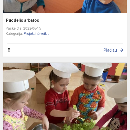
Puodelis arbatos
Paskelbta: 2022-06-15
Kategorija:
Projektinė veikla
Plačiau
„
s
d