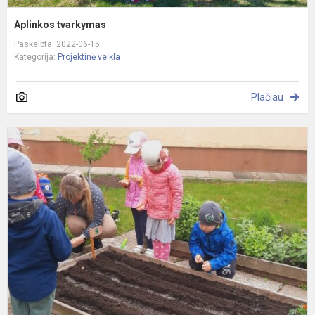
Aplinkos tvarkymas
Paskelbta: 2022-06-15
Kategorija:
Projektinė veikla
Plačiau
N
s
ik
a