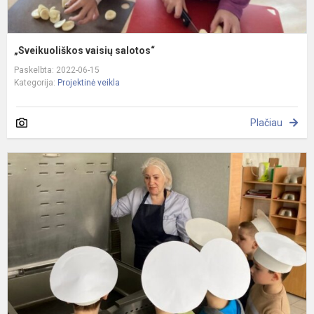
„Sveikuoliškos vaisių salotos“
Paskelbta: 2022-06-15
Kategorija:
Projektinė veikla
Plačiau
„
į
d
v