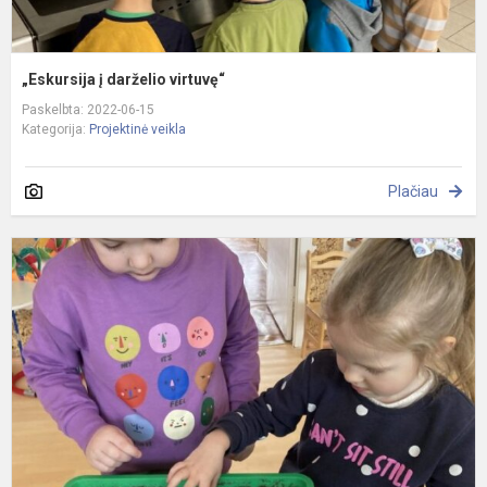
„Eskursija į darželio virtuvę“
Paskelbta: 2022-06-15
Kategorija:
Projektinė veikla
Plačiau
„
d