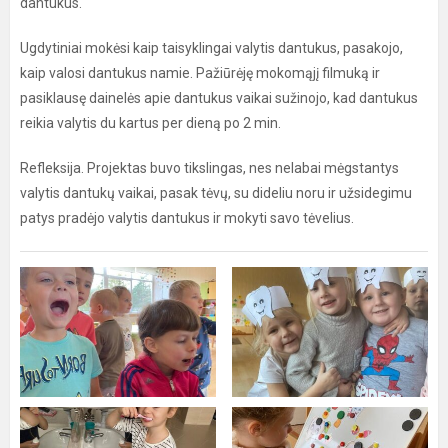
dantukus.
Ugdytiniai mokėsi kaip taisyklingai valytis dantukus, pasakojo,
kaip valosi dantukus namie. Pažiūrėję mokomąjį filmuką ir
pasiklausę dainelės apie dantukus vaikai sužinojo, kad dantukus
reikia valytis du kartus per dieną po 2 min.
Refleksija. Projektas buvo tikslingas, nes nelabai mėgstantys
valytis dantukų vaikai, pasak tėvų, su dideliu noru ir užsidegimu
patys pradėjo valytis dantukus ir mokyti savo tėvelius.