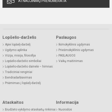
ATNAUJINIMŲ PRENUMERATA
Lopšelis-darželis
Paslaugos
Apie lopšelį-darželį
Ikimokyklinis ugdymas
Ugdymo aplinka
Priešmokyklinis ugdymas
Vizija, misija, filosofija
PASLAUGOS
Lopšelio-darželio simboliai
Vaikų maitinimas
Lopšelio-darželio dainelė – himnas
Tradiciniai renginiai
Bendradarbiavimas
Priėmimas į lopšelį-darželį
Ataskaitos
Informacija
Biudžeto vykdymo ataskaitų rinkiniai
Nuorodos