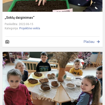
„Sėklų daiginimas“
Paskelbta: 2022-06-15
Kategorija:
Projektinė veikla
Plačiau
„
k