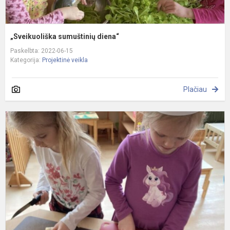
„Sveikuoliška sumuštinių diena“
Paskelbta: 2022-06-15
Kategorija:
Projektinė veikla
Plačiau
„
v
s