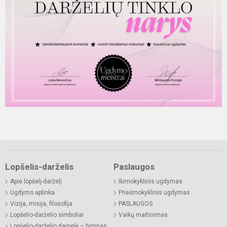
Lopšelis-darželis
Paslaugos
Apie lopšelį-darželį
Ikimokyklinis ugdymas
Ugdymo aplinka
Priešmokyklinis ugdymas
Vizija, misija, filosofija
PASLAUGOS
Lopšelio-darželio simboliai
Vaikų maitinimas
Lopšelio-darželio dainelė – himnas