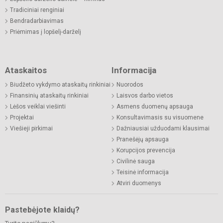
Tradiciniai renginiai
Bendradarbiavimas
Priėmimas į lopšelį-darželį
Ataskaitos
Informacija
Biudžeto vykdymo ataskaitų rinkiniai
Nuorodos
Finansinių ataskaitų rinkiniai
Laisvos darbo vietos
Lėšos veiklai viešinti
Asmens duomenų apsauga
Projektai
Konsultavimasis su visuomene
Viešieji pirkimai
Dažniausiai užduodami klausimai
Pranešėjų apsauga
Korupcijos prevencija
Civilinė sauga
Teisinė informacija
Atviri duomenys
Pastebėjote klaidų?