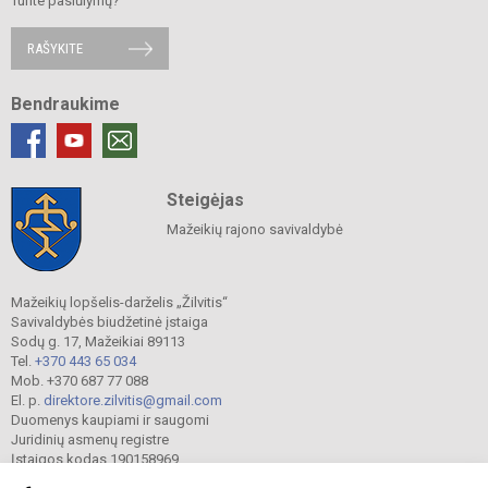
Turite pasiūlymų?
RAŠYKITE
Bendraukime
Steigėjas
Mažeikių rajono savivaldybė
Mažeikių lopšelis-darželis „Žilvitis“
Savivaldybės biudžetinė įstaiga
Sodų g. 17, Mažeikiai 89113
Tel.
+370 443 65 034
Mob. +370 687 77 088
El. p.
direktore.zilvitis@gmail.com
Duomenys kaupiami ir saugomi
Juridinių asmenų registre
Įstaigos kodas 190158969