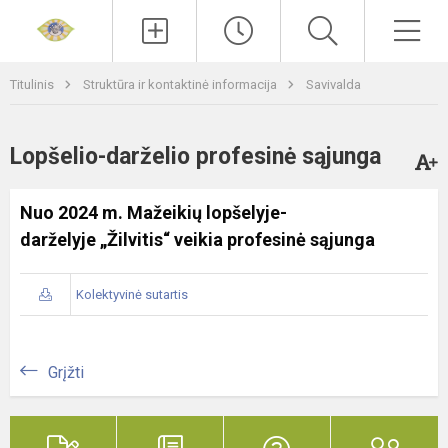
Paieška
Men
Titulinis
Struktūra ir kontaktinė informacija
Savivalda
Lopšelio-darželio profesinė sąjunga
Nuo 2024 m. Mažeikių lopšelyje-
darželyje „Žilvitis“ veikia profesinė sąjunga
Kolektyvinė sutartis
Grįžti