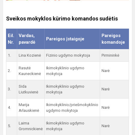
Sveikos mokyklos kūrimo komandos sudėtis
Eil.
Vardas,
Pareigos
Pareigos įstaigoje
Nr.
pavardė
komandoje
1.
Lina Kozienė
Fizinio ugdymo mokytoja
Pirmininkė
Rasutė
Ikimokyklinio ugdymo
2.
Narė
Kauneckienė
mokytoja
Sida
Ikimokyklinio ugdymo
3.
Narė
Liutkuvienė
mokytoja
Marija
Ikimokyklinio/priešmokyklinio
4.
Narė
Arlauskienė
ugdymo mokytoja
Laima
Ikimokyklinio ugdymo
5.
Narė
Gromnickienė
mokytoja