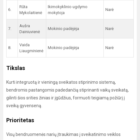
Rūta
Ikimokyklinio ugdymo
6.
Narė
Mykolaitienė
mokytoja
Aušra
7.
Mokinio padėjėja
Narė
Dainiuvienė
Vaida
8.
Mokinio padėjėja
Narė
Liaugminienė
Tikslas
Kurti integruotą ir vieningą sveikatos stiprinimo sistemą,
bendromis pastangomis padedančią stiprinanti vaikų sveikatą,
gilinti šios srities žinias ir įgūdžius, formuoti teigiamą požiūrį į
sveiką gyvenseną.
Prioritetas
Visų bendruomenės narių įtraukimas į sveikatinimo veiklos