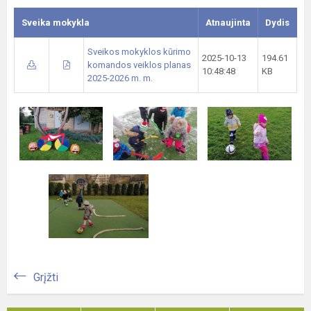
Sveika mokykla
Atnaujinta
Dydis
Sveikos mokyklos kūrimo
2025-10-13
194.61
komandos veiklos planas
10:48:48
KB
2025-2026 m. m.
Grįžti