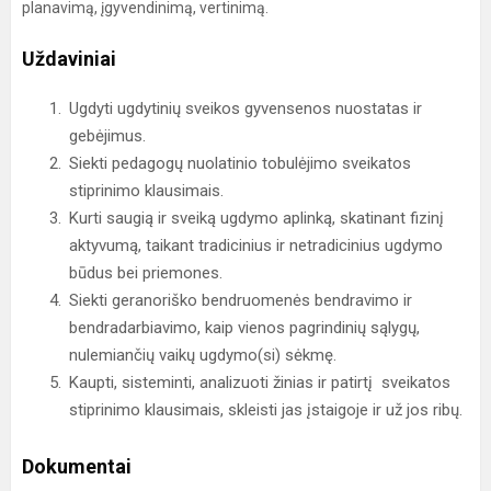
planavimą, įgyvendinimą, vertinimą.
Uždaviniai
Ugdyti ugdytinių sveikos gyvensenos nuostatas ir
gebėjimus.
Siekti pedagogų nuolatinio tobulėjimo sveikatos
stiprinimo klausimais.
Kurti saugią ir sveiką ugdymo aplinką, skatinant fizinį
aktyvumą, taikant tradicinius ir netradicinius ugdymo
būdus bei priemones.
Siekti geranoriško bendruomenės bendravimo ir
bendradarbiavimo, kaip vienos pagrindinių sąlygų,
nulemiančių vaikų ugdymo(si) sėkmę.
Kaupti, sisteminti, analizuoti žinias ir patirtį sveikatos
stiprinimo klausimais, skleisti jas įstaigoje ir už jos ribų.
Dokumentai