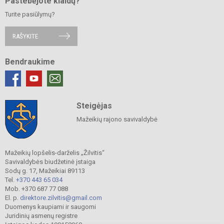
Pastebėjote klaidų?
Turite pasiūlymų?
RAŠYKITE
Bendraukime
Steigėjas
Mažeikių rajono savivaldybė
Mažeikių lopšelis-darželis „Žilvitis“
Savivaldybės biudžetinė įstaiga
Sodų g. 17, Mažeikiai 89113
Tel.
+370 443 65 034
Mob. +370 687 77 088
El. p.
direktore.zilvitis@gmail.com
Duomenys kaupiami ir saugomi
Juridinių asmenų registre