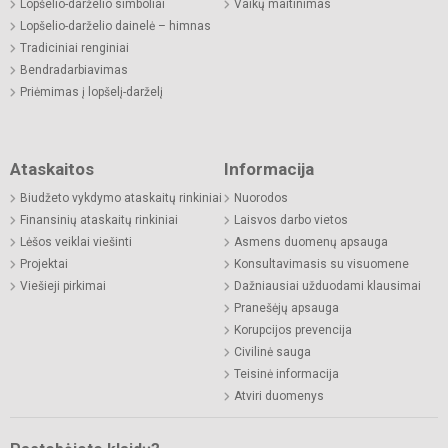
Lopšelio-darželio simboliai
Vaikų maitinimas
Lopšelio-darželio dainelė – himnas
Tradiciniai renginiai
Bendradarbiavimas
Priėmimas į lopšelį-darželį
Ataskaitos
Informacija
Biudžeto vykdymo ataskaitų rinkiniai
Nuorodos
Finansinių ataskaitų rinkiniai
Laisvos darbo vietos
Lėšos veiklai viešinti
Asmens duomenų apsauga
Projektai
Konsultavimasis su visuomene
Viešieji pirkimai
Dažniausiai užduodami klausimai
Pranešėjų apsauga
Korupcijos prevencija
Civilinė sauga
Teisinė informacija
Atviri duomenys