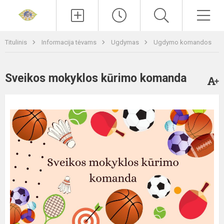
Paieška
Men
Titulinis
Informacija tėvams
Ugdymas
Ugdymo komandos
Sveikos mokyklos kūrimo komanda