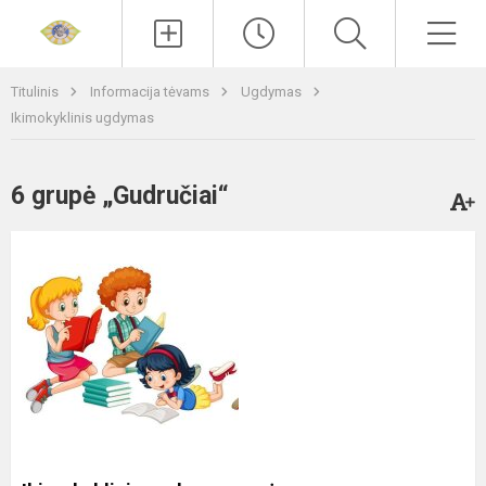
Paieška
Men
Titulinis
Informacija tėvams
Ugdymas
Ikimokyklinis ugdymas
6 grupė „Gudručiai“