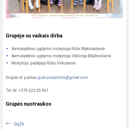
Grupėje su vaikais dirba
Ikimokyklinio ugdymo mokytoja Rūta Mykolaitienė
Ikimokyklinio ugdymo mokytoja Viktorija Blaževičienė
Mokytojo padėjėja Rūta Virkutienė
Grupės el. paštas
gudruciaizilvitis@gmail.com
Tel. Nr. +370 622 05 961
Grupės nuotraukos
Grįžti