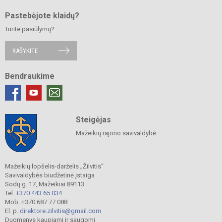
Pastebėjote klaidų?
Turite pasiūlymų?
RAŠYKITE
Bendraukime
Steigėjas
Mažeikių rajono savivaldybė
Mažeikių lopšelis-darželis „Žilvitis“
Savivaldybės biudžetinė įstaiga
Sodų g. 17, Mažeikiai 89113
Tel.
+370 443 65 034
Mob. +370 687 77 088
El. p.
direktore.zilvitis@gmail.com
Duomenys kaupiami ir saugomi