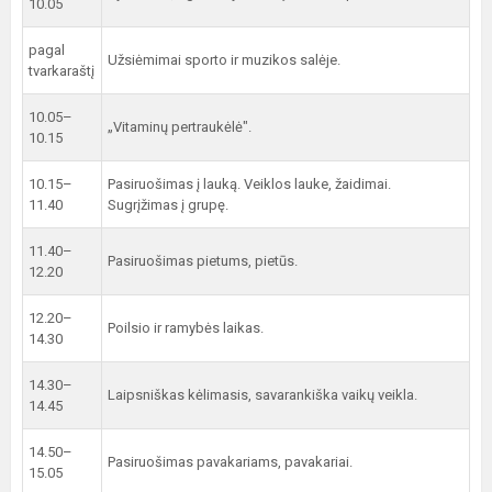
10.05
pagal
Užsiėmimai sporto ir muzikos salėje.
tvarkaraštį
10.05–
„Vitaminų pertraukėlė".
10.15
10.15–
Pasiruošimas į lauką. Veiklos lauke, žaidimai.
11.40
Sugrįžimas į grupę.
11.40–
Pasiruošimas pietums, pietūs.
12.20
12.20–
Poilsio ir ramybės laikas.
14.30
14.30–
Laipsniškas kėlimasis, savarankiška vaikų veikla.
14.45
14.50–
Pasiruošimas pavakariams, pavakariai.
15.05