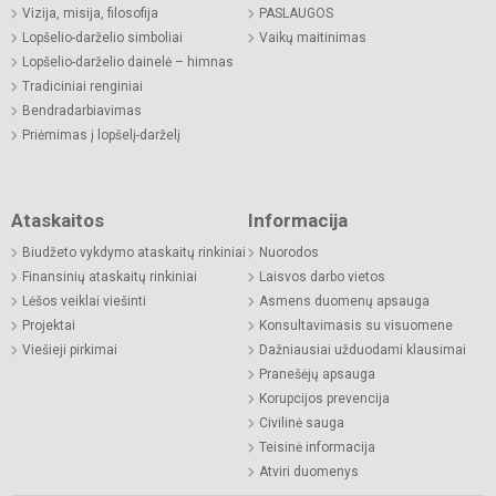
Vizija, misija, filosofija
PASLAUGOS
Lopšelio-darželio simboliai
Vaikų maitinimas
Lopšelio-darželio dainelė – himnas
Tradiciniai renginiai
Bendradarbiavimas
Priėmimas į lopšelį-darželį
Ataskaitos
Informacija
Biudžeto vykdymo ataskaitų rinkiniai
Nuorodos
Finansinių ataskaitų rinkiniai
Laisvos darbo vietos
Lėšos veiklai viešinti
Asmens duomenų apsauga
Projektai
Konsultavimasis su visuomene
Viešieji pirkimai
Dažniausiai užduodami klausimai
Pranešėjų apsauga
Korupcijos prevencija
Civilinė sauga
Teisinė informacija
Atviri duomenys