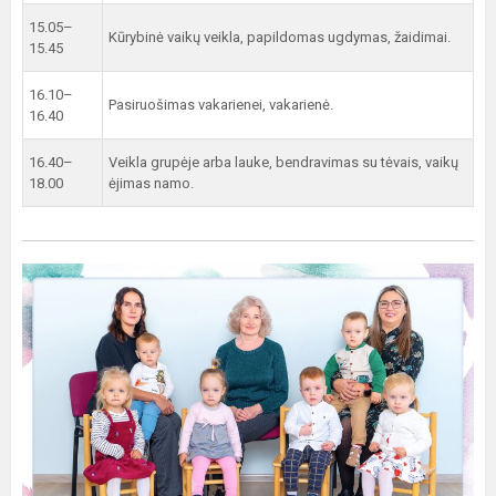
15.05–
Kūrybinė vaikų veikla, papildomas ugdymas, žaidimai.
15.45
16.10–
Pasiruošimas vakarienei, vakarienė.
16.40
16.40–
Veikla grupėje arba lauke, bendravimas su tėvais, vaikų
18.00
ėjimas namo.