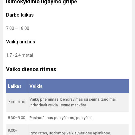
Ikimokyklinio ugdymo grupė
Darbo laikas
7.00 – 18.00
Vaikų amžius
1,7 - 2,4 metai
Vaiko dienos ritmas
Laikas
Veikla
Vaikų priėmimas, bendravimas su šeima, žaidimai,
7.00–8.30
individuali veikla. Rytinė mankšta.
8.30–9.00
Pasiruošimas pusryčiams, pusryčiai.
9.00–
Ryto ratas, ugdomoji veikla įvairiose aplinkose.